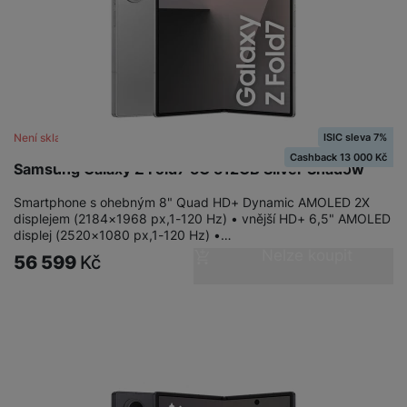
ISIC sleva 7%
Není skladem
Cashback 13 000 Kč
Samsung Galaxy Z Fold7 5G 512GB Silver Shadow
Smartphone s ohebným 8" Quad HD+ Dynamic AMOLED 2X
displejem (2184×1968 px,1-120 Hz) • vnější HD+ 6,5" AMOLED
displej (2520×1080 px,1-120 Hz) •…
Nelze koupit
56 599
Kč