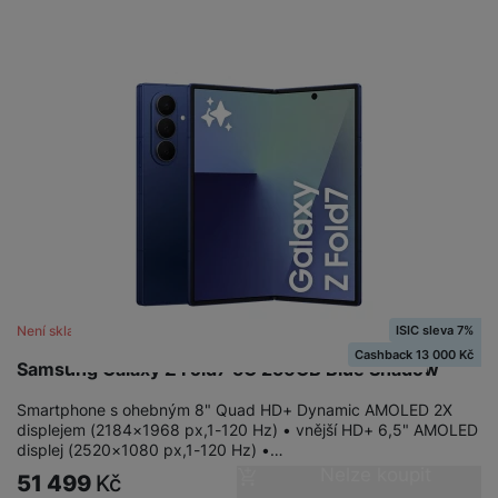
ISIC sleva 7%
Není skladem
Cashback 13 000 Kč
Samsung Galaxy Z Fold7 5G 256GB Blue Shadow
Smartphone s ohebným 8" Quad HD+ Dynamic AMOLED 2X
displejem (2184×1968 px,1-120 Hz) • vnější HD+ 6,5" AMOLED
displej (2520×1080 px,1-120 Hz) •…
Nelze koupit
51 499
Kč