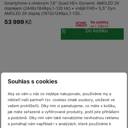
P
d
a
Smartphone s ohebným 7,6" Quad HD+ Dynamic AMOLED 2X
i
d
ří
n
displejem (2448x1848px,1-120 Hz) • vnější FHD+ 5,5" Dyn.
m
č
i
s
AMOLED 2X displej (1972x1248px,1-120…
i
ě
e
o
l
c
53 999
Kč
ť
Na splátky
u
od 1 389
Kč
e
o
H
Do košíku
š
P
v
e
e
P
o
é
r
n
ří
u
k
n
s
s
z
a
í
t
l
d
rt
p
v
u
r
y
ř
í
š
a
í
p
e
p
s
Souhlas s cookies
r
n
r
l
o
s
o
u
Aby se vám u nás co nejlépe nakupovalo, používáme my a
A
t
A
š
někteří naši partneři tzv. cookies (malé soubory, uložené ve
ir
v
ir
e
vašem prohlížeči). Díky nim si pamatujeme, co máte v košíku,
P
í
p
n
jak máte seřazené a vyfiltrované produkty, jestli jste přihlášeni
o
p
o
s
a podobně. Díky nim vám také nenabízíme nevhodnou reklamu
Novinka
d
r
d
t
a pomáhají nám například i v analýzách, které používáme k
ISIC sleva 7%
s
o
s