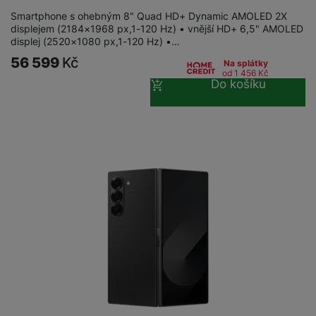
a
n
n
Smartphone s ohebným 8" Quad HD+ Dynamic AMOLED 2X
m
a
displejem (2184×1968 px,1-120 Hz) • vnější HD+ 6,5" AMOLED
i
e
bí
displej (2520×1080 px,1-120 Hz) •…
c
r
je
56 599
Kč
e
Na splátky
y
ní
od 1 456
Kč
Do košíku
m