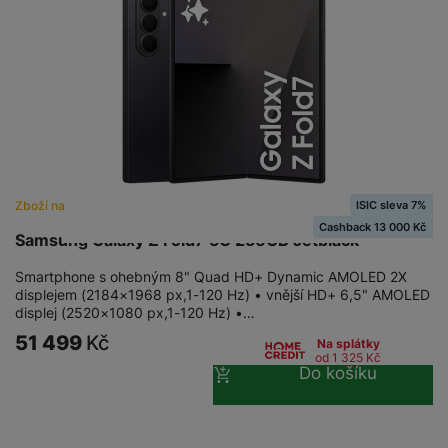
ISIC sleva 7%
Zboží na objednávku
Cashback 13 000 Kč
Samsung Galaxy Z Fold7 5G 256GB Jetblack
Smartphone s ohebným 8" Quad HD+ Dynamic AMOLED 2X
displejem (2184×1968 px,1-120 Hz) • vnější HD+ 6,5" AMOLED
displej (2520×1080 px,1-120 Hz) •…
51 499
Kč
Na splátky
od 1 325
Kč
Do košíku