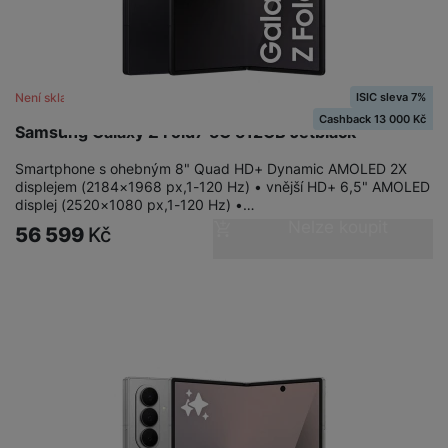
ISIC sleva 7%
Není skladem
Cashback 13 000 Kč
Samsung Galaxy Z Fold7 5G 512GB Jetblack
Smartphone s ohebným 8" Quad HD+ Dynamic AMOLED 2X
displejem (2184×1968 px,1-120 Hz) • vnější HD+ 6,5" AMOLED
displej (2520×1080 px,1-120 Hz) •…
Nelze koupit
56 599
Kč