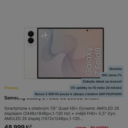
M
e
R
w
ti
ic
á
e
m
H
r
m
r
é
e
o
e
b
di
r
S
č
a
a
ní
D
k
n
m
X
J
y
k
y
C
e
p
y
ši
d
r
p
n
o
r
H
o
F
o
e
Novinka
r
r
d
r
ISIC sleva 7%
á
a
v
n
Získejte dárek za recenzi!
z
m
ě
í
0% splátky na 10 nebo 20 měsíců
Předobjednávka
- v prodeji od 7. 8.
o
e
a
a
Bonus 5 000 Kč pouze k výkupu s kódem SAVYKUP5000
v
T
ví
Samsung Galaxy Z Fold8 5G 256GB Cream
p
é
V
c
o
Smartphone s ohebným 7,6" Quad HD+ Dynamic AMOLED 2X
b
e
č
displejem (2448x1848px,1-120 Hz) • vnější FHD+ 5,5" Dyn.
A
a
z
AMOLED 2X displej (1972x1248px,1-120…
ít
u
t
a
a
48 999
Kč
d
Na splátky