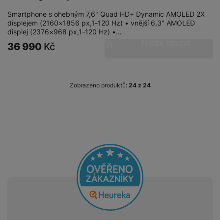
Smartphone s ohebným 7,6" Quad HD+ Dynamic AMOLED 2X
displejem (2160×1856 px,1-120 Hz) • vnější 6,3" AMOLED
displej (2376×968 px,1-120 Hz) •…
Nelze koupit
36 990
Kč
Zobrazeno produktů:
z
24