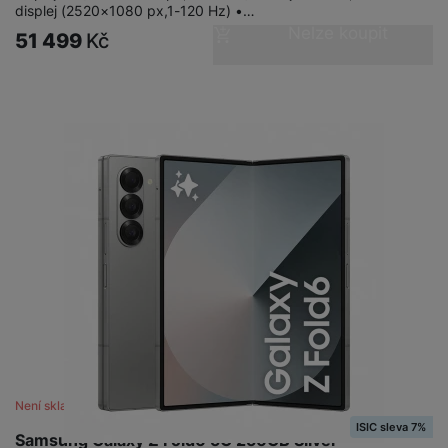
displej (2520×1080 px,1-120 Hz) •…
Nelze koupit
51 499
Kč
Není skladem
ISIC sleva 7%
Samsung Galaxy Z Fold6 5G 256GB Silver