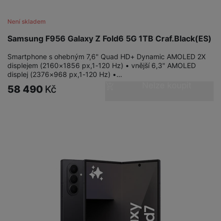
Není skladem
Samsung F956 Galaxy Z Fold6 5G 1TB Craf.Black(ES)
Smartphone s ohebným 7,6" Quad HD+ Dynamic AMOLED 2X
displejem (2160×1856 px,1-120 Hz) • vnější 6,3" AMOLED
displej (2376×968 px,1-120 Hz) •…
Nelze koupit
58 490
Kč