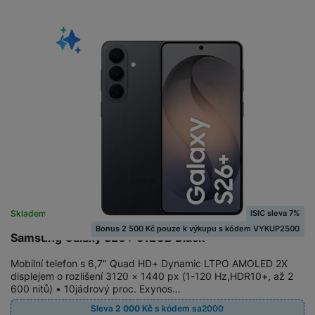
a
n
n
m
a
i
e
bí
c
r
je
e
y
ní
m
ISIC sleva 7%
Skladem
na 27 prodejnách
Bonus 2 500 Kč pouze k výkupu s kódem VYKUP2500
Samsung Galaxy S26+ 512GB Black
Mobilní telefon s 6,7" Quad HD+ Dynamic LTPO AMOLED 2X
displejem o rozlišení 3120 × 1440 px (1-120 Hz,HDR10+, až 2
600 nitů) • 10jádrový proc. Exynos…
Sleva
2 000
Kč
s kódem
sa2000