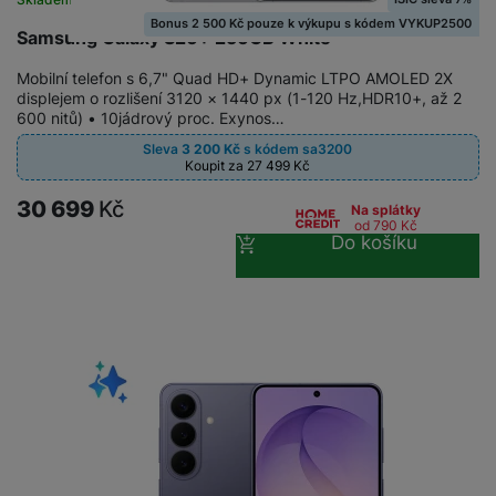
Bonus 2 500 Kč pouze k výkupu s kódem VYKUP2500
Samsung Galaxy S26+ 256GB White
Mobilní telefon s 6,7" Quad HD+ Dynamic LTPO AMOLED 2X
displejem o rozlišení 3120 × 1440 px (1-120 Hz,HDR10+, až 2
600 nitů) • 10jádrový proc. Exynos…
Sleva
3 200
Kč
s kódem
sa3200
Koupit za 27 499
Kč
30 699
Kč
Na splátky
od 790
Kč
Do košíku