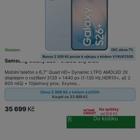
e
ří
č
i
ri
z
o
o
e
e
v
-
ní
é
P
v
s
ří
i
P
t
sl
d
o
o
u
e
w
ISIC sleva 7%
Skladem
l
š
o
e
Bonus 2 500 Kč pouze k výkupu s kódem VYKUP2500
y
Samsung Galaxy S26+ 512GB Sky Blue
e
k
r
n
a
b
H
Mobilní telefon s 6,7" Quad HD+ Dynamic LTPO AMOLED 2X
st
b
a
e
displejem o rozlišení 3120 × 1440 px (1-120 Hz,HDR10+, až 2
ví
e
n
600 nitů) • 10jádrový proc. Exynos…
r
p
l
k
n
Sleva
2 000
Kč
s kódem
sa2000
r
y
y
Koupit za 33 699
Kč
í
o
s
k
35 699
Kč
a
r
Na splátky
l
od 918
Kč
u
y
Do košíku
á
t
c
v
o
hl
e
k
o
s