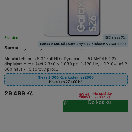
ISIC sleva 7%
Skladem
na 1 prodejně
Bonus 2 500 Kč pouze k výkupu s kódem VYKUP2500
Samsung Galaxy S26 512GB White
Mobilní telefon s 6,3" Full HD+ Dynamic LTPO AMOLED 2X
displejem o rozlišení 2 340 × 1 080 px (1-120 Hz, HDR10+, až 2
600 nitů) • 10jádrový proc.…
Sleva
2 000
Kč
s kódem
sa2000
Koupit za 27 499
Kč
29 499
Kč
Na splátky
od 759
Kč
Do košíku