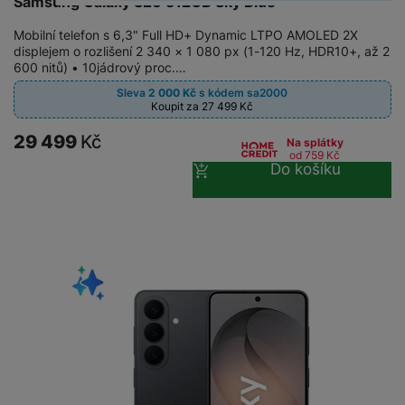
Samsung Galaxy S26 512GB Sky Blue
Mobilní telefon s 6,3" Full HD+ Dynamic LTPO AMOLED 2X
displejem o rozlišení 2 340 × 1 080 px (1-120 Hz, HDR10+, až 2
600 nitů) • 10jádrový proc.…
Sleva
2 000
Kč
s kódem
sa2000
Koupit za 27 499
Kč
29 499
Kč
Na splátky
od 759
Kč
Do košíku