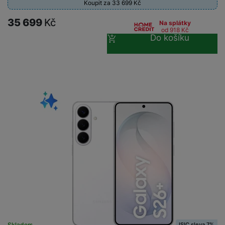
Koupit za 33 699
Kč
35 699
Kč
Na splátky
od 918
Kč
Do košíku
ISIC sleva 7%
Skladem
na 1 prodejně