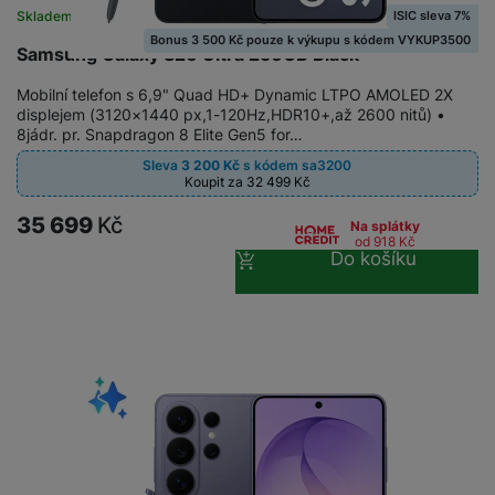
t
e
r
y
a
ISIC sleva 7%
Skladem
na 17 prodejnách
y
v
a
bí
Bonus 3 500 Kč pouze k výkupu s kódem VYKUP3500
K
Samsung Galaxy S26 Ultra 256GB Black
í
F
c
je
P
a
p
il
k
č
ří
Mobilní telefon s 6,9" Quad HD+ Dynamic LTPO AMOLED 2X
b
r
t
p
k
s
displejem (3120×1440 px,1-120Hz,HDR10+,až 2600 nitů) •
e
o
r
8jádr. pr. Snapdragon 8 Elite Gen5 for…
a
y
l
l
c
y
d
k
u
Sleva
3 200
Kč
s kódem
sa3200
y
h
Koupit za 32 499
Kč
y
c
š
K
a
y
h
e
r
r
35 699
Kč
t
S
Na splátky
y
n
od 918
Kč
y
e
r
o
tr
s
Do košíku
t
d
é
ft
ý
t
k
u
h
w
m
v
y
k
o
a
h
í
c
d
r
o
p
A
e
i
e
di
r
d
n
n
o
a
D
k
H
k
i
p
i
y
U
á
P
t
s
B
m
h
é
k
P