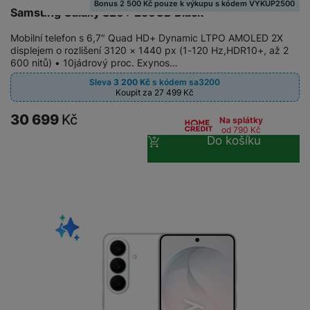
Bonus 2 500 Kč pouze k výkupu s kódem VYKUP2500
Samsung Galaxy S26+ 256GB Black
Mobilní telefon s 6,7" Quad HD+ Dynamic LTPO AMOLED 2X
displejem o rozlišení 3120 × 1440 px (1-120 Hz,HDR10+, až 2
600 nitů) • 10jádrový proc. Exynos…
Sleva
3 200
Kč
s kódem
sa3200
Koupit za 27 499
Kč
30 699
Kč
Na splátky
od 790
Kč
Do košíku