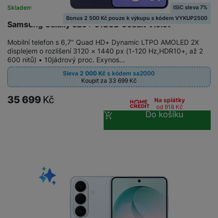
M
e
R
w
ti
ISIC sleva 7%
Skladem
ic
á
e
m
Bonus 2 500 Kč pouze k výkupu s kódem VYKUP2500
H
r
Samsung Galaxy S26+ 512GB Cobalt Violet
m
r
é
e
o
e
b
di
Mobilní telefon s 6,7" Quad HD+ Dynamic LTPO AMOLED 2X
r
S
č
a
a
displejem o rozlišení 3120 × 1440 px (1-120 Hz,HDR10+, až 2
ní
D
k
n
600 nitů) • 10jádrový proc. Exynos…
m
X
J
y
k
Sleva
2 000
Kč
s kódem
sa2000
y
C
e
p
y
Koupit za 33 699
Kč
ši
d
r
p
35 699
Kč
Na splátky
n
o
r
H
od 918
Kč
o
F
o
Do košíku
e
r
r
d
r
á
a
v
n
z
m
ě
í
o
e
a
a
v
T
ví
p
é
V
c
o
b
e
č
A
a
z
ít
u
t
a
a
d