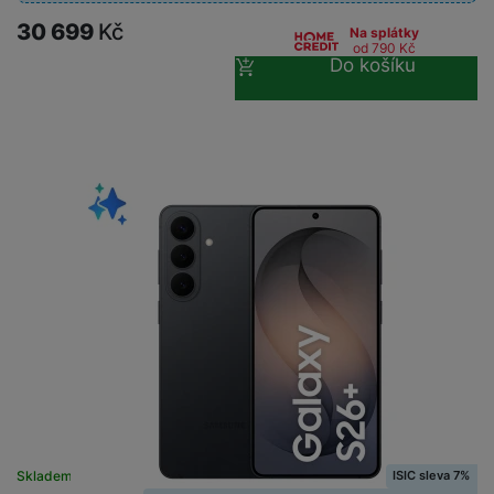
30 699
Kč
Na splátky
od 790
Kč
Do košíku
ISIC sleva 7%
Skladem na prodejně
na 2 prodejnách