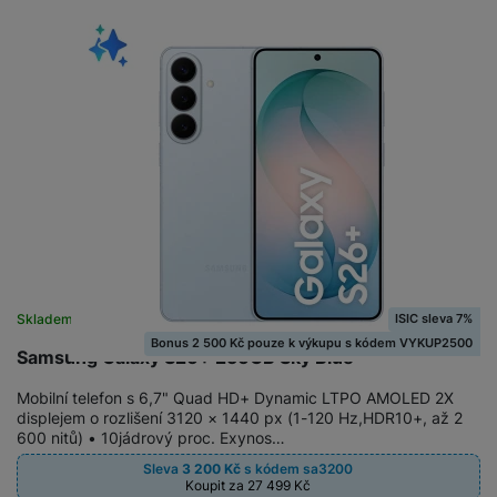
ISIC sleva 7%
Skladem na prodejně
na 2 prodejnách
Bonus 2 500 Kč pouze k výkupu s kódem VYKUP2500
Samsung Galaxy S26+ 256GB Sky Blue
Mobilní telefon s 6,7" Quad HD+ Dynamic LTPO AMOLED 2X
displejem o rozlišení 3120 × 1440 px (1-120 Hz,HDR10+, až 2
600 nitů) • 10jádrový proc. Exynos…
Sleva
3 200
Kč
s kódem
sa3200
Koupit za 27 499
Kč