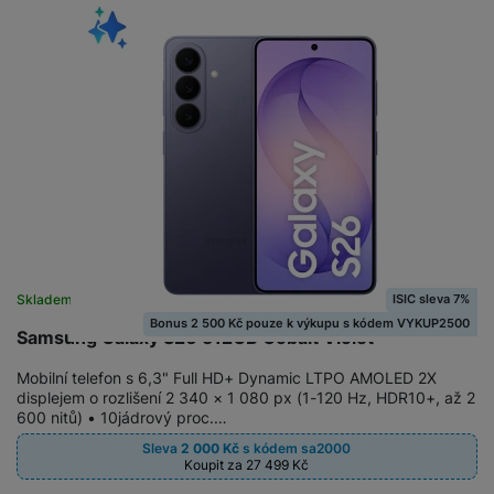
ISIC sleva 7%
Skladem
na 27 prodejnách
Bonus 2 500 Kč pouze k výkupu s kódem VYKUP2500
Samsung Galaxy S26 512GB Cobalt Violet
Mobilní telefon s 6,3" Full HD+ Dynamic LTPO AMOLED 2X
displejem o rozlišení 2 340 × 1 080 px (1-120 Hz, HDR10+, až 2
600 nitů) • 10jádrový proc.…
Sleva
2 000
Kč
s kódem
sa2000
Koupit za 27 499
Kč