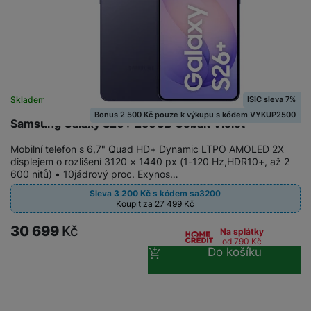
ISIC sleva 7%
Skladem
Bonus 2 500 Kč pouze k výkupu s kódem VYKUP2500
Samsung Galaxy S26+ 256GB Cobalt Violet
Mobilní telefon s 6,7" Quad HD+ Dynamic LTPO AMOLED 2X
displejem o rozlišení 3120 × 1440 px (1-120 Hz,HDR10+, až 2
600 nitů) • 10jádrový proc. Exynos…
Sleva
3 200
Kč
s kódem
sa3200
Koupit za 27 499
Kč
30 699
Kč
Na splátky
od 790
Kč
Do košíku