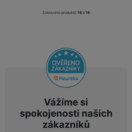
a
n
n
m
a
i
Zobrazeno produktů:
z
16
e
bí
c
r
je
e
y
ní
m
Vážíme si
spokojenosti našich
zákazníků