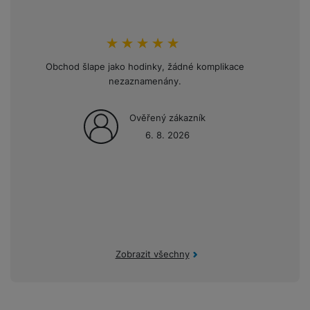
hodnoceni_zakazniku
100
%
Obchod šlape jako hodinky, žádné komplikace
Opakov
nezaznamenány.
mini
Ověřený zákazník
6. 8. 2026
Zobrazit všechny