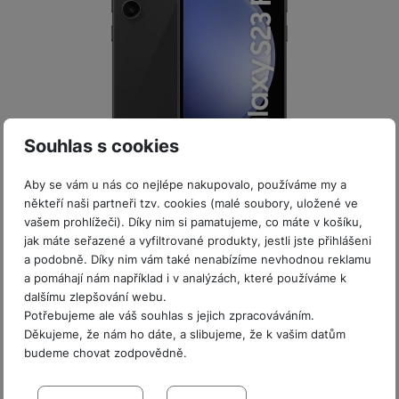
ří
c
e
ů
s
t
s
í
r
m
t
c
l
a
n
oj
h
u
d
P
í
á
P
š
a
ř
S
n
P
ří
e
p
í
S
k
ří
s
n
t
s
D
y
sl
l
s
é
l
Souhlas s cookies
d
u
u
t
r
u
is
Skladem na prodejně
na 1 prodejně
š
š
v
y
š
k
Aby se vám u nás co nejlépe nakupovalo, používáme my a
Bazarové zboží
e
e
Samsung Galaxy S23 FE 8+128GB Gray
í
e
y
někteří naši partneři tzv. cookies (malé soubory, uložené ve
n
n
M
p
n
vašem prohlížeči). Díky nim si pamatujeme, co máte v košíku,
st
s
Mobilní telefon se 6,4" FHD+ Dynamic AMOLED 2X displejem (2
ik
r
S
s
jak máte seřazené a vyfiltrované produkty, jestli jste přihlášeni
340 × 1 080 px, 120Hz, DCI-P3, HDR10+, až 1 450 nitů) •
ví
t
r
o
S
t
a podobně. Díky nim vám také nenabízíme nevhodnou reklamu
8jádrový proc. Exynos 2200 •…
p
v
o
s
D
v
a pomáhají nám například i v analýzách, které používáme k
Lehce používané
r
í
Na splátky
f
p
d
dalšímu zlepšování webu.
í
od 154
Kč
o
p
5 990
Kč
o
o
is
Potřebujeme ale váš souhlas s jejich zpracováváním.
p
M
r
n
t
Děkujeme, že nám ho dáte, a slibujeme, že k vašim datům
k
r
Oproti novému ušetříte
Do košíku
a
o
y
ř
budeme chovat zodpovědně.
y
o
8 000
Kč
c
l
e
a
Nastavení souhlasů s kategoriemi
e
P
b
u