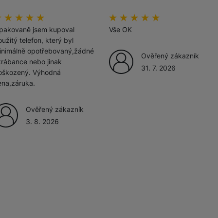
odnoceni_zakazniku
00
%
hodnoceni_zakazniku
100
%
žíváme my nebo naši partneři, abychom vám mohli zobrazit vhodné
pakovaně jsem kupoval
Vše OK
a stránkách třetích stran.
užitý telefon, který byl
inimálně opotřebovaný,žádné
Ověřený zákazník
krábance nebo jinak
31. 7. 2026
oškozený. Výhodná
ena,záruka.
Ověřený zákazník
3. 8. 2026