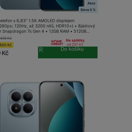
Akce
 Redmi Note 15 Pro+ 5G 512+12GB Glacier
Sleva 5 %
Stolní pevné linky
 telefon s 6,83" 1.5K AMOLED displejem
280px; 120Hz, až 3200 nitů, HDR10+) • 8jádrový
CUBE1
r Snapdragon 7s Gen 4 • 12GB RAM • 512GB…
 499
Kč
Na splátky
od 257
Kč
500
Kč
Do košíku
9
Kč