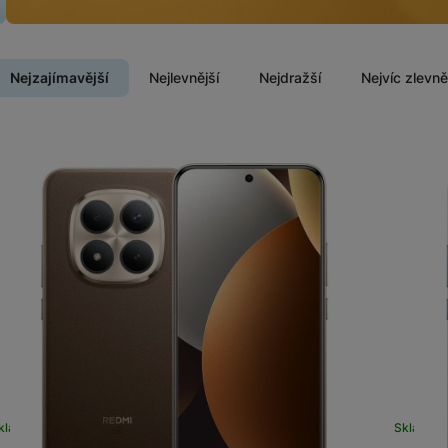
Vivo
Levné telefony
Samsung
Nejzajímavější
Nejlevnější
Nejdražší
Nejvíc zlevn
Infinix
Xiaomi
Motorola
Produkty
TCL
Vivo
IKKO
Motorola
Xiaomi
Xiaomi 17
Google Pixel
Infinix
Xiaomi 15
Realme
Honor
Xiaomi Redmi Note
Xiaomi Redmi
Doogee
Oscal
Nokia
Renewd iPhone
kladem na prodejně
na 18 prodejnách
Skladem 