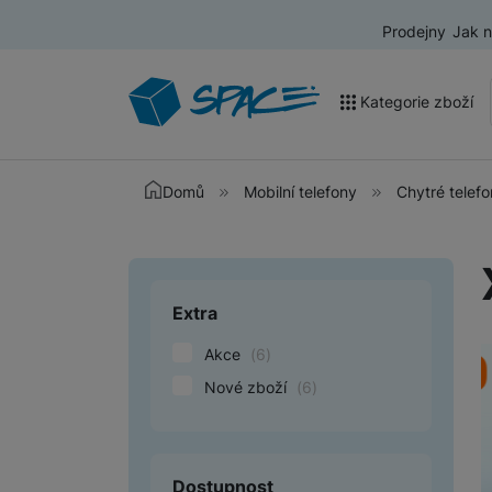
Prodejny
Jak 
Kategorie zboží
Akce a výprodej
Domů
Mobilní telefony
Chytré telef
Mobilní telefony
Nositelná elektronika
Extra
Upřesnit paramet
Televize
Akce
(
6
)
Audio
Nové zboží
(
6
)
Domácí spotřebiče
Tablety
Dostupnost
Foto