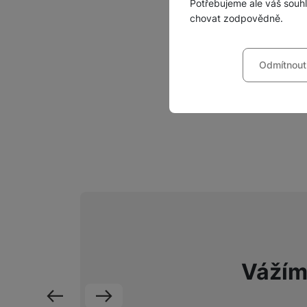
Potřebujeme ale váš souh
chovat zodpovědně.
Nastavení souhla
Z
Odmítnout
Technické
Technické
-
bez těchto c
VŽDY AKTIVNÍ
Technické cookies umožňu
Preferenční a roz
Preferenční a rozšířené 
chatu
.
Povoleno
Díky těmto cookies vám p
Analytické
Analytické
-
abychom vědě
mohou vám pomoci s vyplň
Povoleno
Vážím
Tyto cookies nám umožňuj
Marketingové
Marketingové
-
abychom 
návštěv a zdroje návštěv
Povoleno
předchozí
následující
anonymně, takže nejsme sc