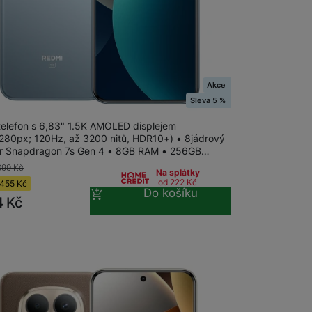
m
na 24 prodejnách
Akce
 Redmi Note 15 Pro+ 5G 256+8GB Glacier
Sleva 5 %
 telefon s 6,83" 1.5K AMOLED displejem
280px; 120Hz, až 3200 nitů, HDR10+) • 8jádrový
r Snapdragon 7s Gen 4 • 8GB RAM • 256GB…
099
Kč
Na splátky
od 222
Kč
455
Kč
Do košíku
4
Kč