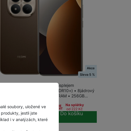
na prodejně
na 19 prodejnách
Akce
i Redmi Note 15 Pro+ 5G 256+8GB Mocha
Sleva 5 %
 telefon s 6,83" 1.5K AMOLED displejem
280px; 120Hz, až 3200 nitů, HDR10+) • 8jádrový
r Snapdragon 7s Gen 4 • 8GB RAM • 256GB…
099
Kč
Na splátky
malé soubory, uložené ve
od 222
Kč
455
Kč
rodukty, jestli jste
Do košíku
4
Kč
lad i v analýzách, které