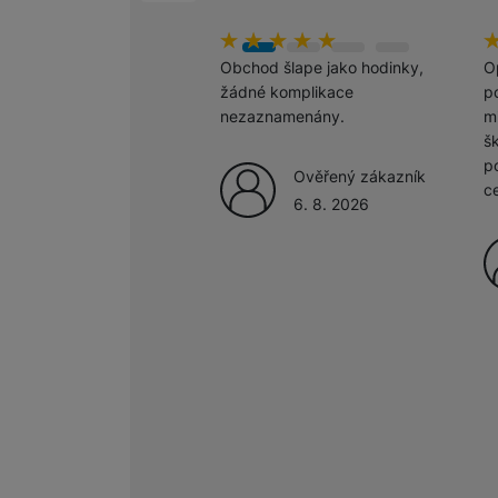
hodnoceni_zakazniku
100
%
h
1
Marketingové cookies pou
Obchod šlape jako hodinky,
O
na našich stránkách, tak n
žádné komplikace
po
nezaznamenány.
m
š
p
Ověřený zákazník
c
6. 8. 2026