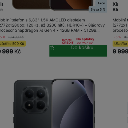
Akce
iaomi Redmi Note 15 Pro+ 5G 512+12GB Mocha
Xiaomi
OPPO
Brown
Blue
Sleva 5 %
obilní telefon s 6,83" 1.5K AMOLED displejem
Mobilní
POCO
2772x1280px; 120Hz, až 3200 nitů, HDR10+) • 8jádrový
(2772x1
OPPO
rocesor Snapdragon 7s Gen 4 • 12GB RAM • 512GB…
proceso
OSCAL
-5 %
10 499
Kč
-5 %
10
Na splátky
od 257
Kč
Ušetříte
500
Kč
Ušetříte
Do košíku
9 999
Kč
9 99
TCL
ZTE