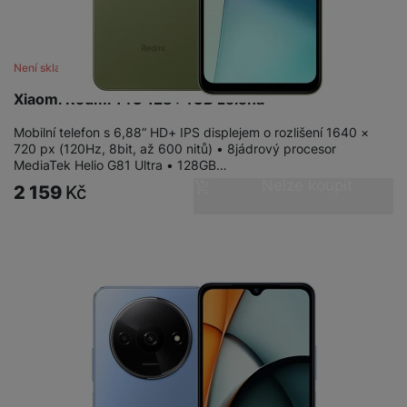
Není skladem
Xiaomi Redmi 14C 128+4GB zelená
Mobilní telefon s 6,88“ HD+ IPS displejem o rozlišení 1640 ×
720 px (120Hz, 8bit, až 600 nitů) • 8jádrový procesor
MediaTek Helio G81 Ultra • 128GB…
Nelze koupit
2 159
Kč