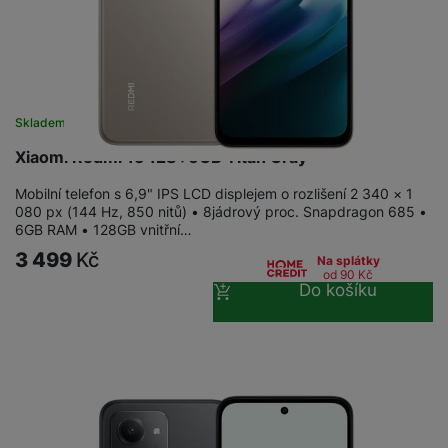
Skladem na prodejně
na 7 prodejnách
Xiaomi Redmi 15 128+6GB Titan Gray
Mobilní telefon s 6,9" IPS LCD displejem o rozlišení 2 340 × 1
080 px (144 Hz, 850 nitů) • 8jádrový proc. Snapdragon 685 •
6GB RAM • 128GB vnitřní…
3 499
Kč
Na splátky
od 90
Kč
Do košíku