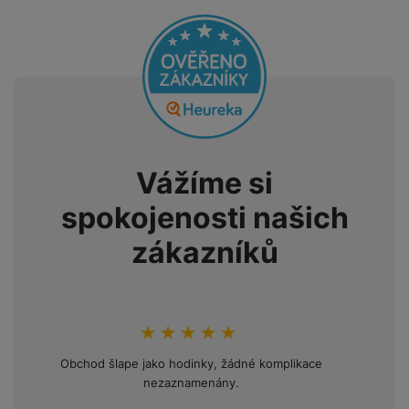
Vážíme si
spokojenosti našich
zákazníků
hodnoceni_zakazniku
100
%
Obchod šlape jako hodinky, žádné komplikace
Opakov
nezaznamenány.
mini