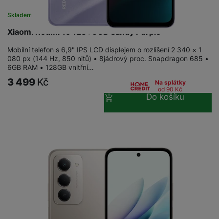
a
n
n
Skladem na prodejně
na 11 prodejnách
m
a
i
e
bí
Xiaomi Redmi 15 128+6GB Sandy Purple
c
r
je
e
y
ní
Mobilní telefon s 6,9" IPS LCD displejem o rozlišení 2 340 × 1
080 px (144 Hz, 850 nitů) • 8jádrový proc. Snapdragon 685 •
m
6GB RAM • 128GB vnitřní…
3 499
Kč
Na splátky
od 90
Kč
Do košíku