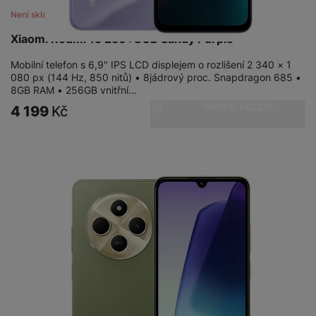
Není skladem
Xiaomi Redmi 15 256+8GB Sandy Purple
Mobilní telefon s 6,9" IPS LCD displejem o rozlišení 2 340 × 1
080 px (144 Hz, 850 nitů) • 8jádrový proc. Snapdragon 685 •
8GB RAM • 256GB vnitřní…
Nelze koupit
4 199
Kč