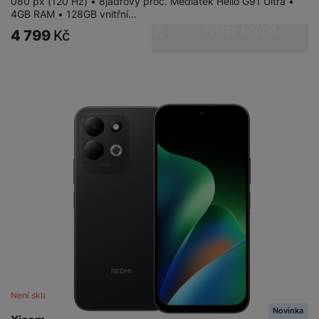
080 px (120 Hz) • 8jádrový proc. Mediatek Helio G91 Ultra •
4GB RAM • 128GB vnitřní…
Nelze koupit
4 799
Kč
Není skladem
Novinka