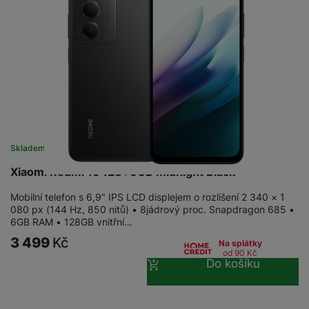
Skladem na prodejně
na 10 prodejnách
Xiaomi Redmi 15 128+6GB Midnight Black
Mobilní telefon s 6,9" IPS LCD displejem o rozlišení 2 340 × 1
080 px (144 Hz, 850 nitů) • 8jádrový proc. Snapdragon 685 •
6GB RAM • 128GB vnitřní…
3 499
Kč
Na splátky
od 90
Kč
Do košíku