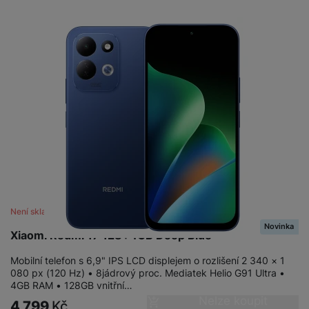
Není skladem
Novinka
Xiaomi Redmi 17 128+4GB Deep Blue
Mobilní telefon s 6,9" IPS LCD displejem o rozlišení 2 340 × 1
080 px (120 Hz) • 8jádrový proc. Mediatek Helio G91 Ultra •
4GB RAM • 128GB vnitřní…
Nelze koupit
4 799
Kč