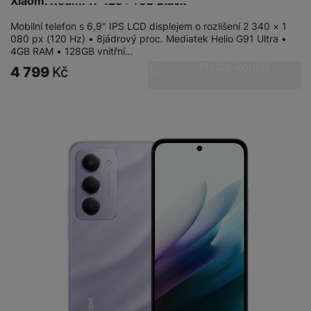
Xiaomi Redmi 17 128+4GB Black
Mobilní telefon s 6,9" IPS LCD displejem o rozlišení 2 340 × 1
080 px (120 Hz) • 8jádrový proc. Mediatek Helio G91 Ultra •
4GB RAM • 128GB vnitřní…
Nelze koupit
4 799
Kč