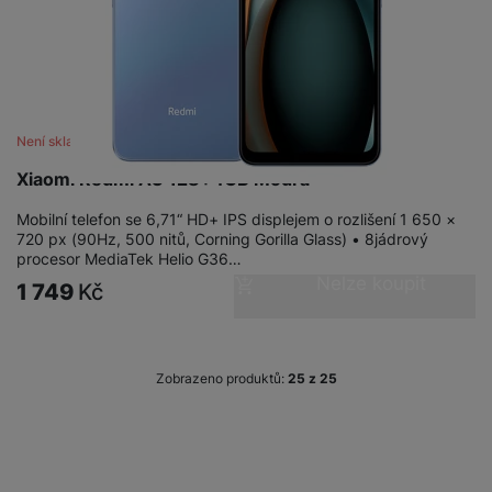
Není skladem
Xiaomi Redmi A3 128+4GB Modrá
Mobilní telefon se 6,71“ HD+ IPS displejem o rozlišení 1 650 ×
720 px (90Hz, 500 nitů, Corning Gorilla Glass) • 8jádrový
procesor MediaTek Helio G36…
Nelze koupit
1 749
Kč
Zobrazeno produktů:
z
25