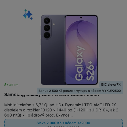
a
z
č
ě
d
e
ť
H
r
o
e
D
á
v
r
r
t
é
n
ž
o
k
í
á
v
a
a
k
é
r
p
y
p
t
o
p
o
y
č
r
w
ít
o
e
S
a
M
t
r
t
č
ic
e
b
y
ISIC sleva 7%
Skladem
o
r
l
a
l
Bonus 2 500 Kč pouze k výkupu s kódem VYKUP2500
v
o
Samsung Galaxy S26+ 512GB Cobalt Violet
e
n
u
é
S
v
k
s
Mobilní telefon s 6,7" Quad HD+ Dynamic LTPO AMOLED 2X
ž
D
i
y
y
displejem o rozlišení 3120 × 1440 px (1-120 Hz,HDR10+, až 2
i
H
z
600 nitů) • 10jádrový proc. Exynos…
d
P
C
M
e
Sleva
2 000
Kč
s kódem
sa2000
l
o
ul