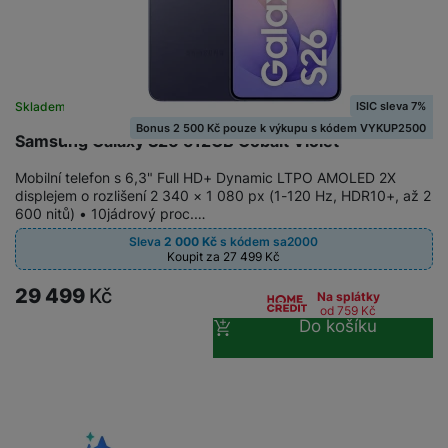
ISIC sleva 7%
Skladem
na 27 prodejnách
Bonus 2 500 Kč pouze k výkupu s kódem VYKUP2500
Samsung Galaxy S26 512GB Cobalt Violet
Mobilní telefon s 6,3" Full HD+ Dynamic LTPO AMOLED 2X
displejem o rozlišení 2 340 × 1 080 px (1-120 Hz, HDR10+, až 2
600 nitů) • 10jádrový proc.…
Sleva
2 000
Kč
s kódem
sa2000
Koupit za 27 499
Kč
29 499
Kč
Na splátky
od 759
Kč
Do košíku