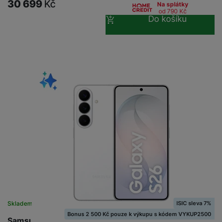
30 699
Kč
Na splátky
od 790
Kč
Do košíku
ISIC sleva 7%
Skladem
Bonus 2 500 Kč pouze k výkupu s kódem VYKUP2500
Samsung Galaxy S26 512GB White