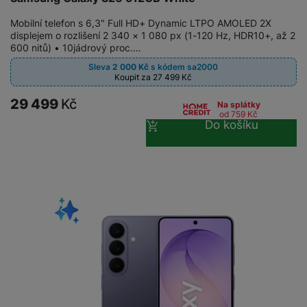
Mobilní telefon s 6,3" Full HD+ Dynamic LTPO AMOLED 2X
displejem o rozlišení 2 340 × 1 080 px (1-120 Hz, HDR10+, až 2
600 nitů) • 10jádrový proc.…
Sleva
2 000
Kč
s kódem
sa2000
Koupit za 27 499
Kč
29 499
Kč
Na splátky
od 759
Kč
Do košíku