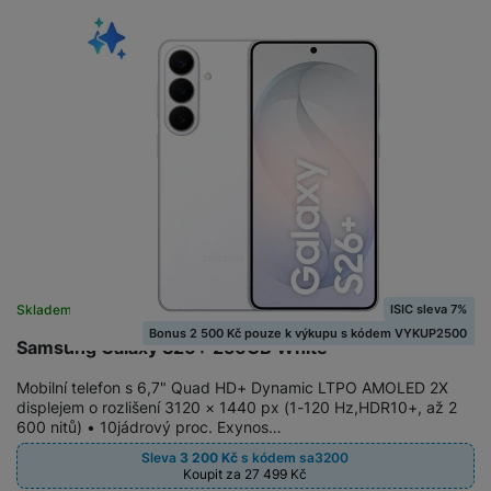
ISIC sleva 7%
Skladem
na 1 prodejně
Bonus 2 500 Kč pouze k výkupu s kódem VYKUP2500
Samsung Galaxy S26+ 256GB White
Mobilní telefon s 6,7" Quad HD+ Dynamic LTPO AMOLED 2X
displejem o rozlišení 3120 × 1440 px (1-120 Hz,HDR10+, až 2
600 nitů) • 10jádrový proc. Exynos…
Sleva
3 200
Kč
s kódem
sa3200
Koupit za 27 499
Kč