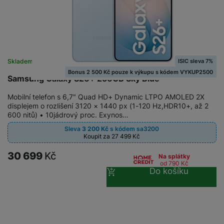
ISIC sleva 7%
Skladem na prodejně
na 2 prodejnách
Bonus 2 500 Kč pouze k výkupu s kódem VYKUP2500
Samsung Galaxy S26+ 256GB Sky Blue
Mobilní telefon s 6,7" Quad HD+ Dynamic LTPO AMOLED 2X
displejem o rozlišení 3120 × 1440 px (1-120 Hz,HDR10+, až 2
600 nitů) • 10jádrový proc. Exynos…
Sleva
3 200
Kč
s kódem
sa3200
Koupit za 27 499
Kč
30 699
Kč
Na splátky
od 790
Kč
Do košíku