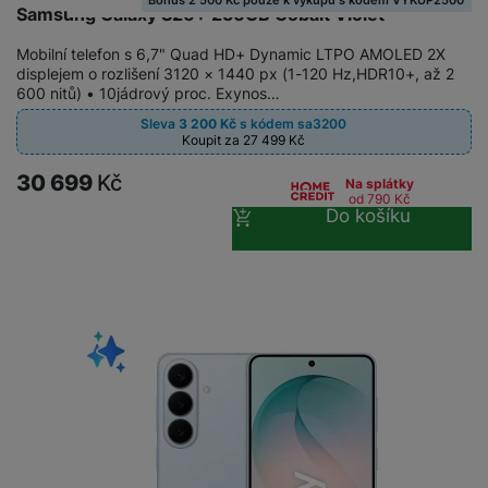
Samsung Galaxy S26+ 256GB Cobalt Violet
Mobilní telefon s 6,7" Quad HD+ Dynamic LTPO AMOLED 2X
displejem o rozlišení 3120 × 1440 px (1-120 Hz,HDR10+, až 2
600 nitů) • 10jádrový proc. Exynos…
Sleva
3 200
Kč
s kódem
sa3200
Koupit za 27 499
Kč
30 699
Kč
Na splátky
od 790
Kč
Do košíku