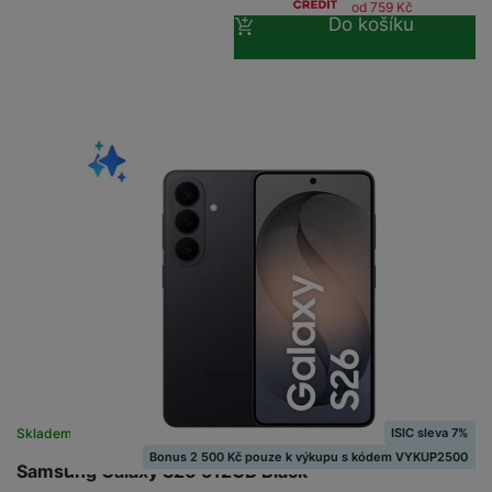
od 759
Kč
Do košíku
ISIC sleva 7%
Skladem na prodejně
na 25 prodejnách
Bonus 2 500 Kč pouze k výkupu s kódem VYKUP2500
Samsung Galaxy S26 512GB Black