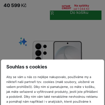
P
d
a
i
d
40 599
Kč
ří
Na splátky
n
m
č
od 1 044
Kč
i
s
i
Do košíku
ě
e
o
l
c
ť
u
e
o
H
š
P
v
e
e
P
o
é
r
n
ří
u
k
n
s
s
z
a
í
t
l
d
rt
p
v
u
r
y
ř
í
š
a
í
p
e
p
s
Souhlas s cookies
r
n
r
l
o
s
o
u
Aby se vám u nás co nejlépe nakupovalo, používáme my a
A
t
A
š
někteří naši partneři tzv. cookies (malé soubory, uložené ve
ir
v
ir
e
vašem prohlížeči). Díky nim si pamatujeme, co máte v košíku,
P
í
p
n
jak máte seřazené a vyfiltrované produkty, jestli jste přihlášeni
o
p
o
s
a podobně. Díky nim vám také nenabízíme nevhodnou reklamu
d
r
d
ISIC sleva 7%
Skladem
na 1 prodejně
t
a pomáhají nám například i v analýzách, které používáme k
s
o
s
Bonus 3 500 Kč pouze k výkupu s kódem VYKUP3500