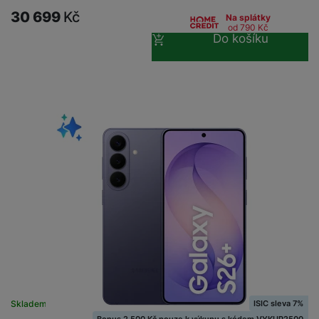
30 699
Kč
Na splátky
od 790
Kč
Do košíku
ISIC sleva 7%
Skladem
Bonus 2 500 Kč pouze k výkupu s kódem VYKUP2500