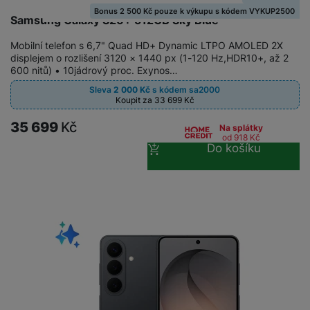
e
ří
č
Bonus 2 500 Kč pouze k výkupu s kódem VYKUP2500
i
ri
z
Samsung Galaxy S26+ 512GB Sky Blue
o
o
e
e
v
-
Mobilní telefon s 6,7" Quad HD+ Dynamic LTPO AMOLED 2X
ní
é
displejem o rozlišení 3120 × 1440 px (1-120 Hz,HDR10+, až 2
P
v
s
600 nitů) • 10jádrový proc. Exynos…
ří
i
P
t
sl
d
o
Sleva
2 000
Kč
s kódem
sa2000
o
Koupit za 33 699
Kč
u
e
w
l
š
o
e
35 699
Kč
Na splátky
y
e
k
r
od 918
Kč
Do košíku
n
a
b
H
st
b
a
e
ví
e
n
r
p
l
k
n
r
y
y
í
o
s
k
a
r
l
u
y
á
t
c
v
o
hl
e
k
o
s