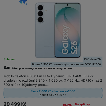
ISIC sleva 7%
Skladem
Bonus 2 500 Kč pouze k výkupu s kódem VYKUP2500
Samsung Galaxy S26 512GB Sky Blue
Mobilní telefon s 6,3" Full HD+ Dynamic LTPO AMOLED 2X
displejem o rozlišení 2 340 × 1 080 px (1-120 Hz, HDR10+, až 2
600 nitů) • 10jádrový proc.…
Sleva
2 000
Kč
s kódem
sa2000
Koupit za 27 499
Kč
29 499
Kč
Na splátky