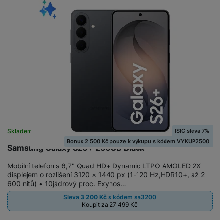
ISIC sleva 7%
Skladem na prodejně
na 2 prodejnách
Bonus 2 500 Kč pouze k výkupu s kódem VYKUP2500
Samsung Galaxy S26+ 256GB Black
Mobilní telefon s 6,7" Quad HD+ Dynamic LTPO AMOLED 2X
displejem o rozlišení 3120 × 1440 px (1-120 Hz,HDR10+, až 2
600 nitů) • 10jádrový proc. Exynos…
Sleva
3 200
Kč
s kódem
sa3200
Koupit za 27 499
Kč