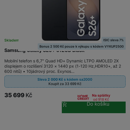
a
n
n
m
a
i
e
bí
c
r
je
e
y
ní
m
ISIC sleva 7%
Skladem
na 27 prodejnách
Bonus 2 500 Kč pouze k výkupu s kódem VYKUP2500
Samsung Galaxy S26+ 512GB Black
Mobilní telefon s 6,7" Quad HD+ Dynamic LTPO AMOLED 2X
displejem o rozlišení 3120 × 1440 px (1-120 Hz,HDR10+, až 2
600 nitů) • 10jádrový proc. Exynos…
Sleva
2 000
Kč
s kódem
sa2000
Koupit za 33 699
Kč
35 699
Kč
Na splátky
od 918
Kč
Do košíku