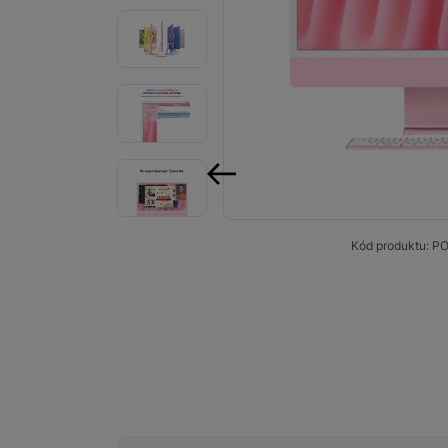
Smart
Ventilátory
Počítače a notebooky
Herní zóna
Péče o zdraví a tělo
předchozí
Příslušenství
Kód produktu:
PO
Dárkové poukázky iSpace
Vrácené zboží