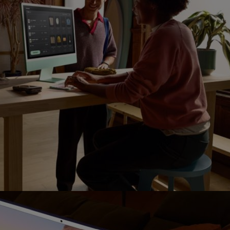
žíváme my nebo naši partneři, abychom vám mohli zobrazit vhodné
a stránkách třetích stran.