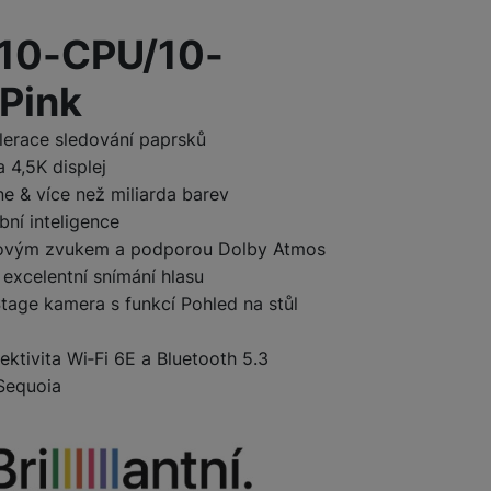
ktu
 10-CPU/10-
Pink
lerace sledování paprsků
 4,5K displej
ne & více než miliarda barev
ní inteligence
torovým zvukem a podporou Dolby Atmos
 excelentní snímání hlasu
tage kamera s funkcí Pohled na stůl
ktivita Wi‑Fi 6E a Bluetooth 5.3
 Sequoia