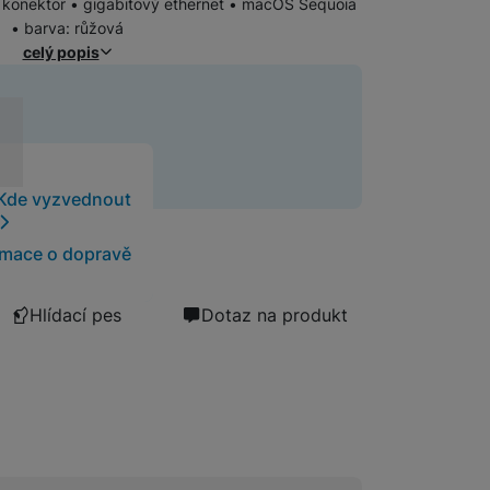
konektor • gigabitový ethernet • macOS Sequoia
• barva: růžová
celý popis
iMac
iMac M4 (2024)
t
Kde vyzvednout
Apple Studio Display
rmace o dopravě
Hlídací pes
Dotaz na produkt