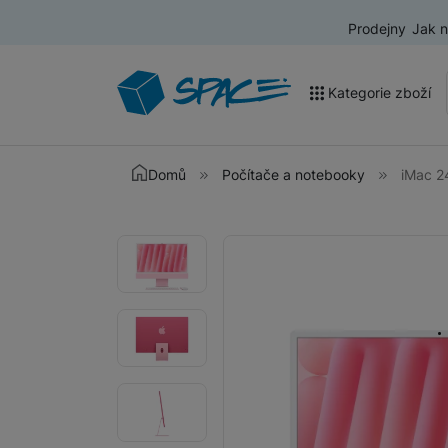
Prodejny
Jak 
Kategorie zboží
Akce a výprodej
Domů
Počítače a notebooky
iMac 2
Mobilní telefony
Fotografie
Fotografie
Nositelná elektronika
Televize
Audio
Domácí spotřebiče
Tablety
Foto