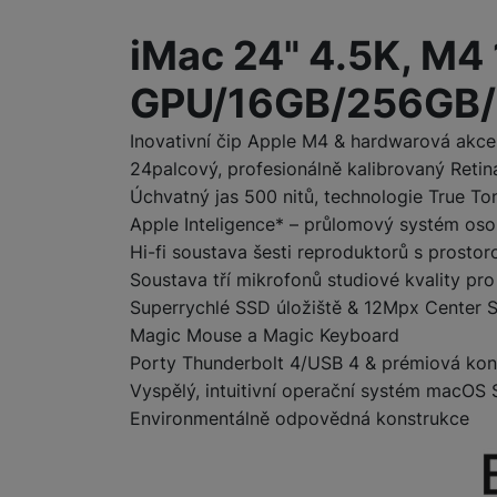
Informace o produ
iMac 24" 4.5K, M4
GPU/16GB/256GB/
Inovativní čip Apple M4 & hardwarová akce
24palcový, profesionálně kalibrovaný Retina
Úchvatný jas 500 nitů, technologie True To
Apple Inteligence* – průlomový systém osob
Hi-fi soustava šesti reproduktorů s pros
Soustava tří mikrofonů studiové kvality pro
Superrychlé SSD úložiště & 12Mpx Center S
Magic Mouse a Magic Keyboard
Porty Thunderbolt 4/USB 4 & prémiová kone
Vyspělý, intuitivní operační systém macOS
Environmentálně odpovědná konstrukce