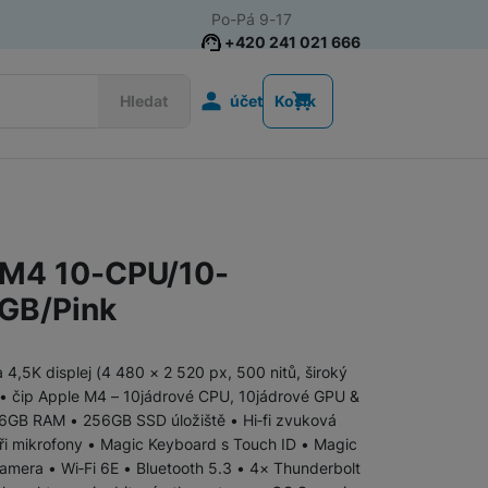
Po-Pá 9-17
+420 241 021 666
Uživatelská s
Hledat
účet
Košík
MacBook Air
MacBook Air M5 (2026)
, M4 10-CPU/10-
MacBook Air M4 (2025)
GB/Pink
MacBook Air M3 (2024)
4,5K displej (4 480 × 2 520 px, 500 nitů, široký
 • čip Apple M4 – 10jádrové CPU, 10jádrové GPU &
Tecno Megabook
16GB RAM • 256GB SSD úložiště • Hi‑fi zvuková
tři mikrofony • Magic Keyboard s Touch ID • Magic
mera • Wi‑Fi 6E • Bluetooth 5.3 • 4× Thunderbolt