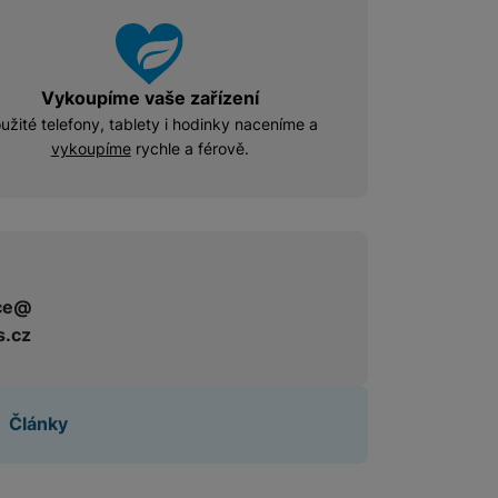
Vykoupíme vaše zařízení
užité telefony, tablety i hodinky naceníme a
vykoupíme
rychle a férově.
ce@
s.cz
Články