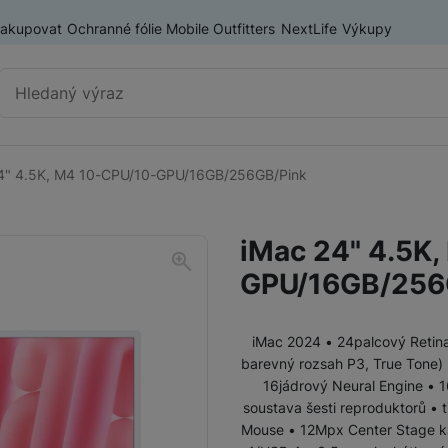
nakupovat
Ochranné fólie Mobile Outfitters
NextLife
Výkupy
Vyhledávání
4" 4.5K, M4 10-CPU/10-GPU/16GB/256GB/Pink
MacBook Neo
iMac 24" 4.5K
GPU/16GB/256
iMac 2024 • 24palcový Retina 
barevný rozsah P3, True Tone)
MacBook Pro
MacBook Pro M5 (2026)
16jádrový Neural Engine • 
soustava šesti reproduktorů • 
Mouse • 12Mpx Center Stage ka
MacBook Pro M5 (2025)