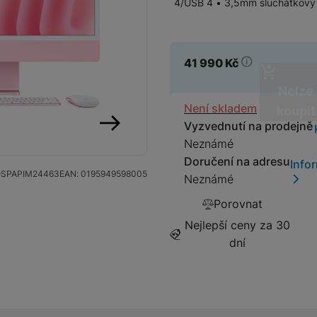
4/USB 4 • 3,5mm sluchátkový 
Macbook Pro M3 (2023)
41 990
Kč
Mac Mini
Nelze
Dostupnos
Není skladem
koupit
Vyzvednutí na prodejně
Neznámé
následující
Doručení na adresu
Mac Studio
Info
SPAPIM24463
EAN:
0195949598005
Neznámé
Porovnat
Nejlepší ceny za 30
dní
Monitory
Prohnuté monitory
Herní monitory