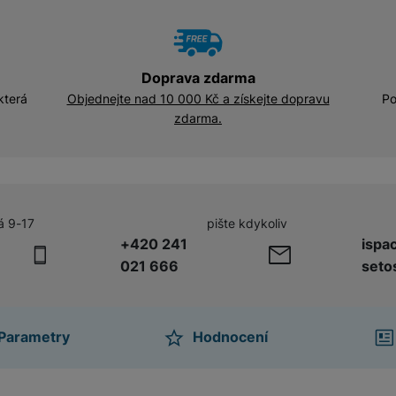
Smart monitory
Ploché monitory
Širokoúhlé monitory
Doprava zdarma
která
Objednejte nad 10 000 Kč a získejte dopravu
Po
zdarma.
á 9-17
pište kdykoliv
+420 241
ispa
021 666
seto
Parametry
Hodnocení