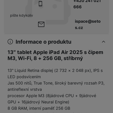
y
+420 241 021
r
t
c
n
t
d
á
r
m
t
666
o
v
k
i
ř
O
in
s
a
o
k
m
í
y
c
e
u
k
kl
š
pište kdykoliv
ni
a
o
k
e
b
t
y
a
n
ispace@seto
t
bi
f
i
d
p
y
s.cz
o
ln
o
č
o
r
a
r
í
t
e
o
o
b
y
t
o
Informace o produktu
r
t
a
el
a
L
S
o
a
t
e
13″ tablet Apple iPad Air 2025 s čipem
p
e
m
v
b
o
f
a
M3, Wi-Fi, 8 + 256 GB, stříbrný
d
a
é
le
h
o
r
n
rt
k
t
y
n
á
i
13" Liquid Retina displej (2 732 × 2 048 px), IPS s
a
y
n
y
t
P
c
m
a
LED podsvícením
ů
ř
e
D
e
n
Jas 500 nitů, True Tone, široký barevný rozsah P3,
m
í
r
r
o
antireflexní vrstva
P
s
ž
y
t
N
r
procesor Apple M3 (8jádrové CPU + 9jádrové
l
á
S
e
a
a
GPU + 16jádrový Neural Engine)
u
D
k
t
b
b
č
š
8 GB RAM, interní paměť 256 GB
a
y
a
o
í
k