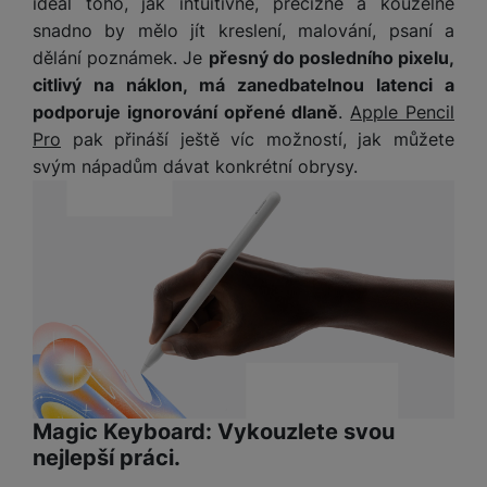
ideál toho, jak intuitivně, precizně a kouzelně
M
e
R
w
ti
ic
snadno by mělo jít kreslení, malování, psaní a
á
e
m
H
r
dělání poznámek. Je
přesný do posledního pixelu,
m
r
é
e
o
e
b
citlivý na náklon, má zanedbatelnou latenci a
di
r
S
č
a
podporuje ignorování opřené dlaně
.
Apple Pencil
a
ní
D
k
n
Pro
pak přináší ještě víc možností, jak můžete
m
X
J
y
k
svým nápadům dávat konkrétní obrysy.
y
C
e
p
y
ši
d
r
p
n
o
r
H
o
F
o
e
r
r
d
r
á
a
v
n
z
m
ě
í
o
e
a
a
v
T
ví
p
é
V
c
o
b
e
Magic Keyboard: Vykouzlete svou
č
A
a
z
ít
nejlepší práci.
u
t
a
a
d