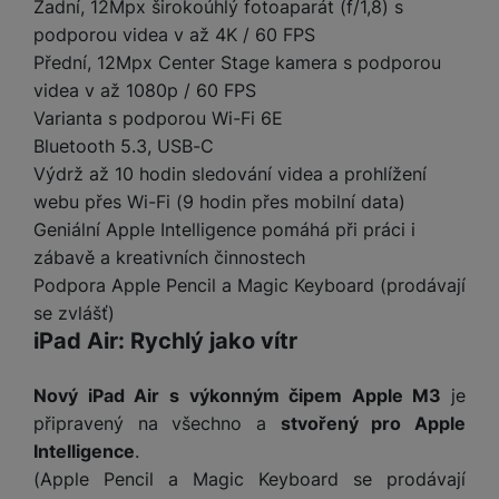
e
l
a
ti
Zadní, 12Mpx širokoúhlý fotoaparát (f/1,8) s
o
j
y
n
e
s
v
podporou videa v až 4K / 60 FPS
k
e
a
s
k
t
y
y
Přední, 12Mpx Center Stage kamera s podporou
č
s
t
o
o
videa v až 1080p / 60 FPS
k
u
B
v
h
j
R
y
š
Varianta s podporou Wi-Fi 6E
l
í
l
a
o
i
e
Bluetooth 5.3, USB-C
e
n
u
F
č
s
N
Výdrž až 10 hodin sledování videa a prohlížení
d
y
t
P
ól
k
k
a
y
p
e
webu přes Wi-Fi (9 hodin přes mobilní data)
ří
ie
y
y
b
r
r
sl
Geniální Apple Intelligence pomáhá při práci i
M
D
íj
o
y
u
o
zábavě a kreativních činnostech
V
F
ig
e
t
š
bi
y
o
Podpora Apple Pencil a Magic Keyboard (prodávají
it
K
č
a
e
le
s
t
se zvlášť)
ál
l
k
b
n
O
a
o
iPad Air: Rychlý jako vítr
ní
á
y
l
st
u
v
p
f
v
d
e
ví
tf
a
o
o
e
o
Nový iPad Air s výkonným čipem Apple M3
je
t
p
it
č
u
t
s
a
y
r
připravený na všechno a
stvořený pro Apple
t
e
z
o
n
u
o
Intelligence
.
e
d
r
Kl
i
t
m
rs
(Apple Pencil a Magic Keyboard se prodávají
r
á
á
c
a
o