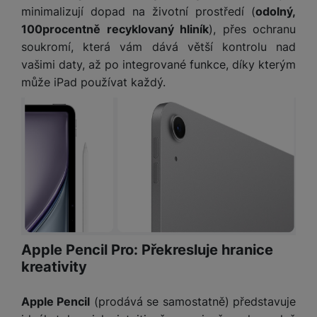
a
z
č
ě
minimalizují dopad na životní prostředí (
odolný,
d
e
ť
100procentně recyklovaný hliník
), přes ochranu
H
r
o
e
soukromí, která vám dává větší kontrolu nad
D
á
v
r
vašimi daty, až po integrované funkce, díky kterým
r
t
é
n
ž
o
může iPad používat každý.
k
í
á
v
a
a
k
é
r
p
y
p
t
o
p
o
y
č
r
w
ít
o
e
S
a
M
t
r
t
č
ic
e
b
y
o
r
l
a
l
v
o
e
n
u
é
S
Apple Pencil Pro: Překresluje hranice
v
k
s
ž
D
kreativity
i
y
y
i
H
z
d
P
C
M
e
Apple Pencil
(prodává se samostatně) představuje
l
o
ul