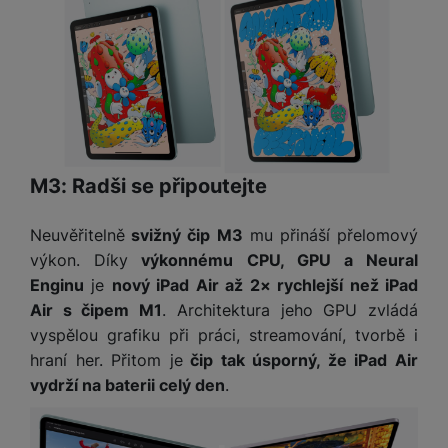
t
e
r
y
a
y
v
a
bí
K
í
F
c
je
P
a
p
il
k
č
ří
b
r
t
p
k
s
e
o
r
a
y
l
l
c
y
d
k
u
y
h
y
c
š
K
a
y
M3: Radši se připoutejte
h
e
r
r
t
S
y
n
y
e
r
o
tr
s
Neuvěřitelně
svižný čip M3
mu přináší přelomový
t
d
é
ft
ý
t
výkon. Díky
výkonnému CPU, GPU a Neural
k
u
h
w
m
v
Enginu
je
nový iPad Air až 2× rychlejší než iPad
y
k
o
a
h
í
Air s čipem M1
. Architektura jeho GPU zvládá
c
d
r
o
p
A
e
vyspělou grafiku při práci, streamování, tvorbě i
i
e
di
r
d
n
hraní her. Přitom je
čip tak úsporný, že iPad Air
n
o
a
D
k
H
vydrží na baterii celý den
.
k
i
p
i
y
U
á
P
t
s
B
m
h
é
k
P