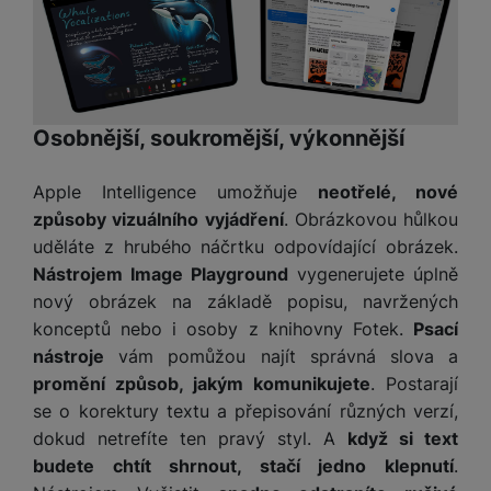
y
n
k
a
e
t
a
y
d
r
v
N
b
t
í
a
E
íj
P
o
k
b
x
e
ří
r
d
íj
t
č
sl
Osobnější, soukromější, výkonnější
y
o
e
e
k
u
m
č
r
y
š
B
á
Apple Intelligence umožňuje
neotřelé, nové
k
n
(
e
a
c
y
í
způsoby vizuálního vyjádření
. Obrázkovou hůlkou
2
n
t
í
H
uděláte z hrubého náčrtku odpovídající obrázek.
3
st
e
L
m
D
0
ví
Nástrojem Image Playground
vygenerujete úplně
ri
o
s
D
V
p
nový obrázek na základě popisu, navržených
e
k
p
d
)
r
a
konceptů nebo i osoby z knihovny Fotek.
Psací
á
o
is
o
n
t
nástroje
vám pomůžou najít správná slova a
t
N
k
A
a
o
ř
promění způsob, jakým komunikujete
. Postarají
a
y
p
p
r
e
se o korektury textu a přepisování různých verzí,
b
pl
á
y
E
b
íj
dokud netrefíte ten pravý styl. A
když si text
e
j
x
i
e
budete chtít shrnout, stačí jedno klepnutí
.
W
P
e
t
č
cí
a