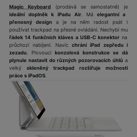
e
ří
č
i
Magic Keyboard
(prodává se samostatně) je
ri
z
o
o
ideální doplněk k iPadu Air
. Má
elegantní a
e
e
v
-
ní
přenosný design
a je na něm radost psát i
é
P
v
používat trackpad na přesné ovládání. Nechybí mu
s
ří
i
P
řádek 14 funkčních kláves a USB‑C konektor
na
t
sl
d
o
o
průchozí nabíjení. Navíc
chrání iPad zepředu i
u
e
w
l
zezadu
. Plovoucí
konzolová konstrukce se dá
š
o
e
y
e
k
r
plynule nastavit do různých pozorovacích úhlů
a
n
a
b
velký
skleněný trackpad rozšiřuje možnosti
H
st
b
a
práce s iPadOS
.
e
ví
e
n
r
p
l
k
n
r
y
y
í
o
s
k
a
r
l
u
y
á
t
c
v
o
hl
e
k
o
s