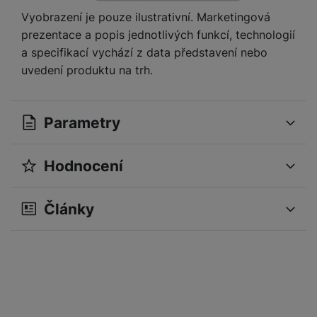
a
n
n
Vyobrazení je pouze ilustrativní. Marketingová
m
a
i
prezentace a popis jednotlivých funkcí, technologií
e
bí
c
a specifikací vychází z data představení nebo
r
je
e
uvedení produktu na trh.
y
ní
m
Parametry
Hodnocení
Obsah balení
USB‑C nabíjecí kabel (1m)
Pro vkládání recenzí je nutné se přihlásit.
Články
Recenze
Nebyla přidána žádná recenze.