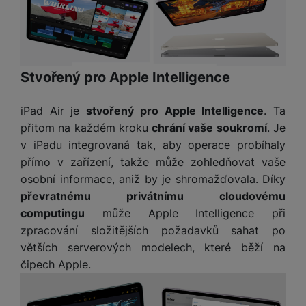
o
r
y
ří
K
R
n
y
/
s
a
y
e
a
n
l
b
c
p
o
u
e
h
P
ř
s
š
l
l
ří
Stvořený pro Apple Intelligence
e
i
e
y
o
s
d
č
n
n
l
iPad Air je
stvořený pro Apple Intelligence
. Ta
s
R
e
s
a
u
á
e
přitom na každém kroku
chrání vaše soukromí
. Je
d
t
b
š
d
d
a
v
v iPadu integrovaná tak, aby operace probíhaly
íj
e
k
u
t
í
přímo v zařízení, takže může zohledňovat vaše
e
n
y
k
p
osobní informace, aniž by je shromažďovala. Díky
č
s
P
c
r
F
k
t
převratnému privátnímu cloudovému
T
ří
e
o
l
y
v
e
computingu
může Apple Intelligence při
s
t
a
í
l
l
zpracování složitějších požadavků sahat po
a
S
s
p
e
u
větších serverových modelech, které běží na
b
íť
h
r
k
š
čipech Apple.
l
o
d
o
o
e
e
v
i
i
n
n
t
é
s
P
v
s