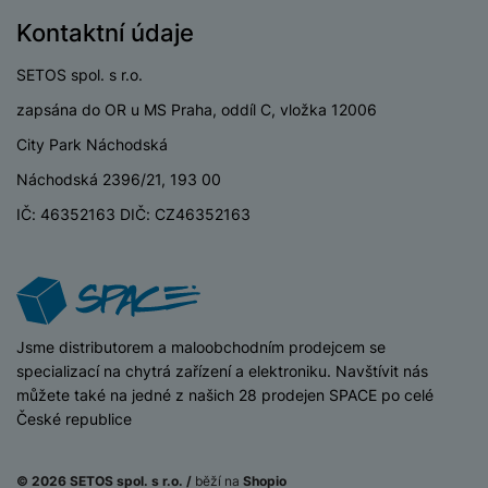
Kontaktní údaje
SETOS spol. s r.o.
zapsána do OR u MS Praha, oddíl C, vložka 12006
City Park Náchodská
Náchodská 2396/21, 193 00
IČ: 46352163 DIČ: CZ46352163
iSpace
Jsme distributorem a maloobchodním prodejcem se
specializací na chytrá zařízení a elektroniku. Navštívit nás
můžete také na jedné z našich 28 prodejen SPACE po celé
České republice
© 2026 SETOS spol. s r.o. /
běží na
Shopio