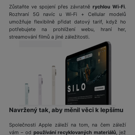
e
l
v
Zůstaňte ve spojení přes závratně
rychlou Wi‑Fi
.
n
e
l
st
Rozhraní 5G navíc u Wi‑Fi + Cellular modelů
v
a
ví
umožňuje flexibilně přidat datový tarif, když ho
i
d
k
potřebujete na prohlížení webu, hraní her,
z
a
v
streamování filmů a jiné záležitosti.
e
č
y
e
s
P
D
a
o
H
á
v
w
e
l
a
e
r
k
č
r
n
o
ů
b
í
v
m
a
sl
é
n
u
o
k
c
v
y
Navržený tak, aby měnil věci k lepšímu
h
l
á
a
P
t
B
d
Společnosti Apple záleží na tom, na čem záleží
a
k
e
a
vám – od
používání recyklovaných materiálů
, jež
m