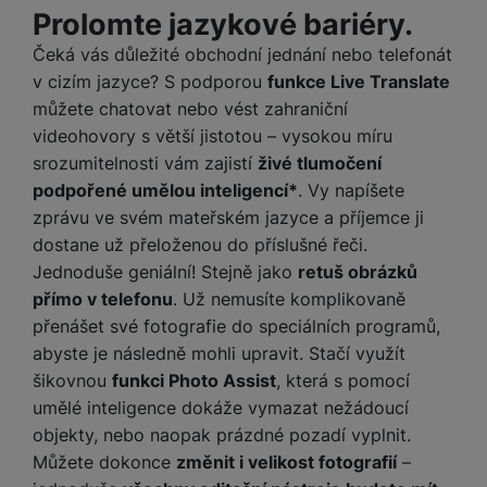
ří
c
e
ů
Prolomte jazykové bariéry.
s
t
s
í
r
m
t
c
l
a
Čeká vás důležité obchodní jednání nebo telefonát
n
oj
h
u
d
P
v cizím jazyce? S podporou
funkce Live Translate
í
á
P
š
a
ř
S
můžete chatovat nebo vést zahraniční
n
P
ří
e
p
í
S
videohovory s větší jistotou – vysokou míru
k
ří
s
n
t
s
D
y
sl
l
srozumitelnosti vám zajistí
živé tlumočení
s
é
l
d
u
u
podpořené umělou inteligencí*
. Vy napíšete
t
r
u
is
š
š
v
zprávu ve svém mateřském jazyce a příjemce ji
y
š
k
e
e
í
dostane už přeloženou do příslušné řeči.
e
y
n
n
M
p
n
Jednoduše geniální! Stejně jako
retuš obrázků
st
s
ik
r
S
s
přímo v telefonu
. Už nemusíte komplikovaně
ví
t
r
o
S
t
přenášet své fotografie do speciálních programů,
p
v
o
s
D
v
r
í
abyste je následně mohli upravit. Stačí využít
f
p
d
í
o
p
o
šikovnou
funkci Photo Assist
, která s pomocí
o
is
p
M
r
n
umělé inteligence dokáže vymazat nežádoucí
t
k
r
a
o
y
ř
y
objekty, nebo naopak prázdné pozadí vyplnit.
o
c
l
e
a
Můžete dokonce
změnit i velikost fotografií
–
e
P
b
u