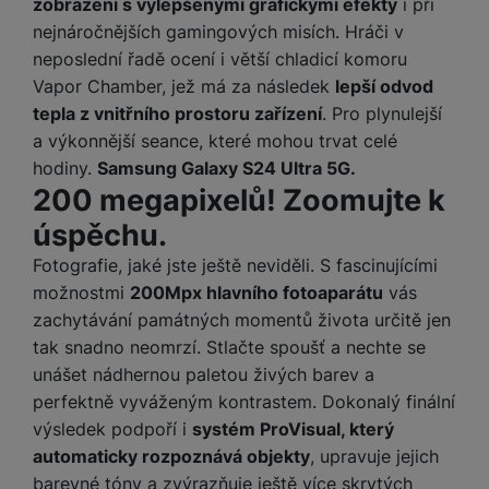
zobrazení s vylepšenými grafickými efekty
i při
a
n
n
nejnáročnějších gamingových misích. Hráči v
m
a
i
neposlední řadě ocení i větší chladicí komoru
e
bí
c
r
je
Vapor Chamber, jež má za následek
lepší odvod
e
y
ní
tepla z vnitřního prostoru zařízení
. Pro plynulejší
m
a výkonnější seance, které mohou trvat celé
hodiny.
Samsung Galaxy S24 Ultra 5G.
200 megapixelů! Zoomujte k
úspěchu.
Fotografie, jaké jste ještě neviděli. S fascinujícími
možnostmi
200Mpx hlavního fotoaparátu
vás
zachytávání památných momentů života určitě jen
tak snadno neomrzí. Stlačte spoušť a nechte se
unášet nádhernou paletou živých barev a
perfektně vyváženým kontrastem. Dokonalý finální
výsledek podpoří i
systém ProVisual, který
automaticky rozpoznává objekty
, upravuje jejich
barevné tóny a zvýrazňuje ještě více skrytých