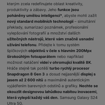
y
n
k
a
kterým zcela redefinujete oblast kreativity,
e
t
a
y
d
r
produktivity a zábavy. Jeho
funkce jsou
v
N
b
t
í
a
poháněny umělou inteligencí*
, abyste mohli zažít
E
íj
P
o
k
b
x
nový standard mobilních technologií
– simultánní
e
ří
r
d
íj
t
překlady, sumarizaci poznámek, profesionální
č
sl
y
o
e
e
k
u
vylepšování fotografií a množství dalších
m
č
r
y
š
B
užitečných nástrojů, které vám značně usnadní
á
k
n
(
e
a
užívání telefonu
. Přidejte k tomu systém
c
y
í
2
n
t
špičkových
objektivů v čele s hlavním 200Mpx
í
H
3
st
e
L
m
širokoúhlým fotoaparátem
nebo například
D
0
ví
ri
o
s
D
možnost natáčení
videí v ohromující kvalitě 8K
.
V
p
e
k
p
d
Hráče stejně tak potěší
turbo rychlý procesor
)
r
a
á
o
is
o
Snapdragon 8 Gen 3
a dosud nejjasnější
displej s
n
t
t
N
k
A
jasem až 2 600 nitů
a maximálně autentickým
a
o
ř
a
y
p
p
vyjádřením barevných odstínů a grafiky.
Nechte se
r
e
b
pl
á
y
okouzlit designovou lahůdkou nabitou inovacemi,
E
b
íj
e
j
x
i
která vylepší každý váš den.
Samsung Galaxy S24
e
W
P
e
t
č
Ultra 5G.
cí
a