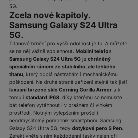
a
z
č
ě
5G.
d
e
ť
H
Zcela nové kapitoly.
r
o
e
D
á
Samsung Galaxy S24 Ultra
v
r
r
t
é
5G.
n
ž
o
k
í
á
v
Titanové brnění pro vyšší odolnost je tu. A můžete
a
a
k
é
se na něj vážně spolehnout.
Mobilní telefon
r
p
y
p
Samsung Galaxy S24 Ultra 5G
je
chráněný
t
o
p
o
y
speciálním rámem ze stabilního, ale lehkého
č
r
w
ít
titanu
, který odolá nástrahám i mechanickému
o
e
S
a
M
poškození. Na druhé straně zařízení stejně tak jistí
t
r
t
č
ic
e
b
luxusní tvrzené sklo Corning Gorilla Armor
a k
y
o
r
l
a
tomu i
standard IP68
, díky kterému se nemusíte
l
v
o
e
n
u
bát telefon vytáhnout i v prašném či vlhkém
é
S
v
k
s
prostředí. Notným vylepšením prošel i
ž
D
i
y
y
neodmyslitelný pomocník smartphonu Samsung
i
H
z
d
P
C
Galaxy S24 Ultra 5G, tedy
dotykové pero S Pen
.
M
e
l
o
Zefektivněte s ním každodenní tasky nejen při
ul