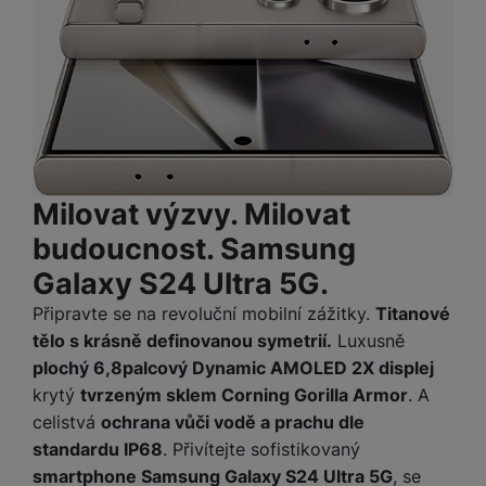
o
r
y
ří
K
R
n
y
/
s
a
y
e
a
n
l
b
c
p
o
u
e
h
P
ř
s
š
l
l
ří
e
i
e
y
o
s
d
č
n
n
l
s
R
e
s
a
u
á
e
d
t
Milovat výzvy. Milovat
b
š
d
d
a
v
íj
e
budoucnost. Samsung
k
u
t
í
e
n
y
k
Galaxy S24 Ultra 5G.
p
č
s
P
c
r
F
k
t
Připravte se na revoluční mobilní zážitky.
Titanové
T
ří
e
o
l
y
v
e
s
tělo s krásně definovanou symetrií.
Luxusně
t
a
í
l
l
plochý 6,8palcový Dynamic AMOLED 2X displej
a
S
s
p
e
u
krytý
tvrzeným sklem Corning Gorilla Armor
. A
b
íť
h
r
k
š
l
celistvá
ochrana vůči vodě a prachu dle
o
d
o
o
e
e
v
i
standardu IP68
. Přivítejte sofistikovaný
i
n
n
t
é
s
smartphone Samsung Galaxy S24 Ultra 5G
, se
P
v
s