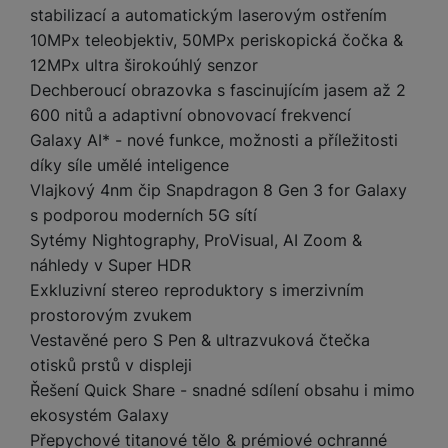
a
m
v
e
stabilizací a automatickým laserovým ostřením
P
bi
a
B
e
e
ř
10MPx teleobjektiv, 50MPx periskopická čočka &
ln
M
b
e
č
s
í
í
12MPx ultra širokoúhlý senzor
y
a
z
k
ni
s
t
Dechberoucí obrazovka s fascinujícím jasem až 2
ši
t
d
y
c
l
el
600 nitů a adaptivní obnovovací frekvencí
a
o
r
e
u
e
p
h
á
Galaxy AI* - nové funkce, možnosti a příležitosti
k
š
f
o
y
t
díky síle umělé inteligence
t
e
o
dl
o
a
Vlajkový 4nm čip Snapdragon 8 Gen 3 for Galaxy
n
n
S
o
v
bl
s podporou moderních 5G sítí
s
y
l
ž
é
e
t
Sytémy Nightography, ProVisual, AI Zoom &
u
k
n
t
P
v
n
náhledy v Super HDR
y
a
ů
ří
í
e
Exkluzivní stereo reproduktory s imerzivním
p
b
m
s
p
č
o
íj
prostorovým zvukem
l
r
n
S
d
e
Vestavěné pero S Pen & ultrazvuková čtečka
u
o
í
I
m
č
otisků prstů v displeji
š
A
c
M
y
k
e
Řešení Quick Share - snadné sdílení obsahu i mimo
p
l
k
š
y
n
p
ekosystém Galaxy
o
a
s
l
T
n
N
Přepychové titanové tělo & prémiové ochranné
rt