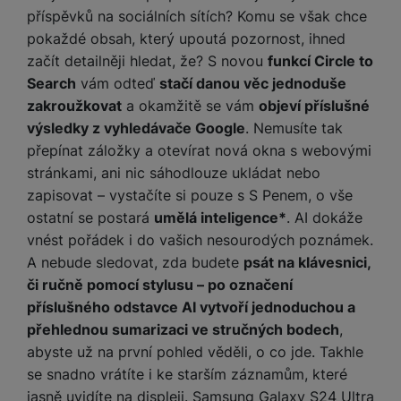
e
služby jako je chat a podobně.
l
v
příspěvků na sociálních sítích? Komu se však chce
n
e
l
pokaždé obsah, který upoutá pozornost, ihned
st
v
Tyto cookies nám umožňují měření výkonu našeho webu i
a
ví
začít detailněji hledat, že? S novou
funkcí Circle to
Marketingové
Marketingové
-
abychom vás neobtěžovali nevhodnou
i
našich reklamních kampaní. Jejich pomocí určujeme počet
d
k
Search
vám odteď
stačí danou věc jednoduše
reklamou
.
návštěv a zdroje návštěv našich internetových stránek. Data
z
a
v
zakroužkovat
a okamžitě se vám
objeví příslušné
Povoleno
získaná pomocí těchto cookies zpracováváme souhrnně a
e
č
y
výsledky z vyhledávače Google
. Nemusíte tak
anonymně, takže nejsme schopni identifikovat konkrétní
e
s
P
uživatele našeho webu.
přepínat záložky a otevírat nová okna s webovými
D
a
Marketingové cookies používáme my nebo naši partneři,
o
H
stránkami, ani nic sáhodlouze ukládat nebo
á
v
abychom vám mohli zobrazit vhodné obsahy nebo reklamy jak
w
e
l
zapisovat – vystačíte si pouze s S Penem, o vše
na našich stránkách, tak na stránkách třetích stran.
a
e
r
k
ostatní se postará
umělá inteligence*
. AI dokáže
č
r
n
o
ů
vnést pořádek i do vašich nesourodých poznámek.
b
í
v
m
A nebude sledovat, zda budete
psát na klávesnici,
a
sl
é
n
či ručně pomocí stylusu – po označení
u
o
k
c
příslušného odstavce AI vytvoří jednoduchou a
v
y
h
přehlednou sumarizaci ve stručných bodech
,
l
á
a
abyste už na první pohled věděli, o co jde. Takhle
P
t
B
d
se snadno vrátíte i ke starším záznamům, které
a
k
e
a
m
jasně uvidíte na displeji. Samsung Galaxy S24 Ultra