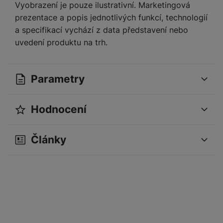
Vyobrazení je pouze ilustrativní. Marketingová
prezentace a popis jednotlivých funkcí, technologií
a specifikací vychází z data představení nebo
uvedení produktu na trh.
Parametry
Hodnocení
OBECNÉ
Pro vkládání recenzí je nutné se přihlásit.
Operační systém
Android
Články
Samsung Galaxy
Modelová řada
S24 Ultra
Recenze
Sériová řada
Samsung Galaxy S
Nebyla přidána žádná recenze.
Značka
Samsung
Verze vybraného
14