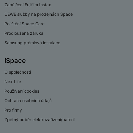
Zapůjčení Fujifilm Instax
Verze bluetooth
Bluetooth 5.3
CEWE služby na prodejnách Space
Verze Wi-Fi
Wi-Fi 7
Pojištění Space Care
Dual SIM
Ano
Prodloužená záruka
eSIM
Ano
Samsung prémiová instalace
3,5 mm jack
Ne
iSpace
Nano SIM
Ano
O společnosti
Paměťová karta
Ne
NextLife
USB-C
Ano
Používaní cookies
USB OTG
Ano
Ochrana osobních údajů
Pro firmy
Wi-fi
Ano
Opotřebe
Zpětný odběr elektrozařízení/baterií
Bluetooth
Ano
Stav zboží
né
11 990
Kč
Lightning port
Ne