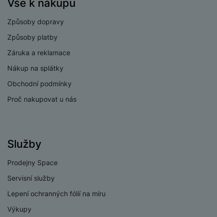
Vše k nákupu
Širokoúhlý,
Typ fotoaparátu
Způsoby dopravy
Teleobjektiv
Způsoby platby
Záruka a reklamace
Nákup na splátky
PROCESOR
Obchodní podmínky
1x3,4+3x3,2+2x3+2
Rychlost CPU
Proč nakupovat u nás
x2,4 GHz
Počet jader
8
procesoru
Služby
Snapdragon 8 Gen 3
Procesor
for Galaxy
Prodejny Space
Servisní služby
Lepení ochranných fólií na míru
KONEKTIVITA
Výkupy