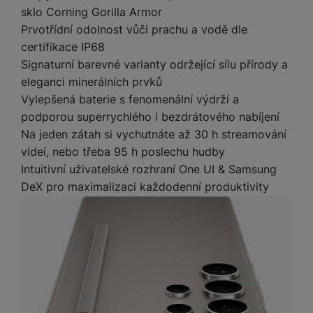
t
e
r
y
a
sklo Corning Gorilla Armor
y
v
a
bí
Prvotřídní odolnost vůči prachu a vodě dle
K
í
F
c
je
P
certifikace IP68
a
p
il
k
č
ří
b
Signaturní barevné varianty održející sílu přírody a
r
t
p
k
s
e
o
eleganci minerálních prvků
r
a
y
l
l
c
y
Vylepšená baterie s fenomenální výdrží a
d
k
u
y
h
podporou superrychlého i bezdrátového nabíjení
y
c
š
K
a
y
h
e
Na jeden zátah si vychutnáte až 30 h streamování
r
r
t
S
y
n
videí, nebo třeba 95 h poslechu hudby
y
e
r
o
tr
s
Intuitivní uživatelské rozhraní One UI & Samsung
t
d
é
ft
ý
t
k
DeX pro maximalizaci každodenní produktivity
u
h
w
m
v
y
k
o
a
h
í
c
d
r
o
p
A
e
i
e
di
r
d
n
n
o
a
D
k
H
k
i
p
i
y
U
á
P
t
s
B
m
h
é
k
P