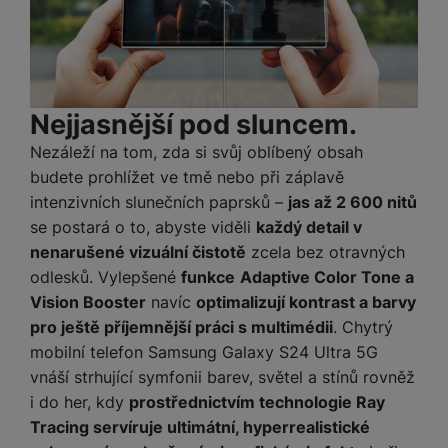
e
ří
č
i
ri
z
o
o
e
e
v
-
ní
é
P
v
s
ří
i
P
Nejjasnější pod sluncem.
t
sl
d
o
o
u
e
w
Nezáleží na tom, zda si svůj oblíbený obsah
l
š
o
e
budete prohlížet ve tmě nebo při záplavě
y
e
k
r
intenzivních slunečních paprsků –
jas až 2 600 nitů
n
a
b
se postará o to, abyste viděli
každý detail v
H
st
b
a
e
nenarušené vizuální čistotě
zcela bez otravných
ví
e
n
r
odlesků. Vylepšené
funkce
Adaptive Color Tone a
p
l
k
n
Vision Booster
navíc
optimalizují kontrast a barvy
r
y
y
í
pro ještě příjemnější práci s multimédii
. Chytrý
o
s
k
a
r
mobilní telefon Samsung Galaxy S24 Ultra 5G
l
u
y
vnáší strhující symfonii barev, světel a stínů rovněž
á
t
c
i do her, kdy
prostřednictvím technologie Ray
v
o
hl
e
Tracing servíruje ultimátní, hyperrealistické
k
o
s