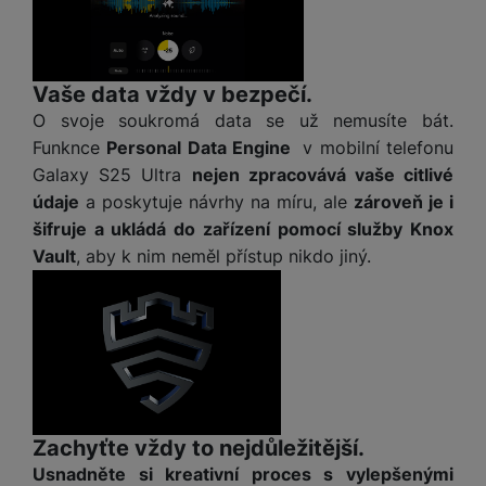
ří
c
e
ů
s
t
s
í
r
m
t
c
l
a
n
oj
h
u
d
P
í
á
P
Vaše data vždy v bezpečí.
š
a
ř
S
n
P
ří
O svoje soukromá data se už nemusíte bát.
e
p
í
S
k
ří
s
n
t
Funknce
Personal Data Engine
v mobilní telefonu
s
D
y
sl
l
s
é
l
Galaxy S25 Ultra
nejen zpracovává vaše citlivé
d
u
u
t
r
u
is
údaje
a poskytuje návrhy na míru, ale
zároveň je i
š
š
v
y
š
k
šifruje a ukládá do zařízení pomocí služby Knox
e
e
í
e
y
n
n
Vault
, aby k nim neměl přístup nikdo jiný.
M
p
n
st
s
ik
r
S
s
ví
t
r
o
S
t
p
v
o
s
D
v
r
í
f
p
d
í
o
p
o
o
is
p
M
r
n
t
k
r
a
o
y
ř
y
o
Zachyťte vždy to nejdůležitější.
c
l
e
a
e
Usnadněte si kreativní proces s vylepšenými
P
b
u