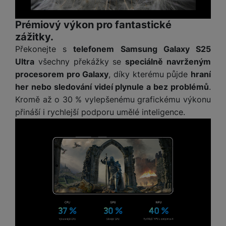
M
e
R
w
ti
ic
á
e
m
Prémiový výkon pro fantastické
H
r
m
r
é
zážitky.
e
o
e
b
di
r
S
Překonejte s
telefonem Samsung Galaxy S25
č
a
a
ní
D
k
n
Ultra
všechny překážky se
speciálně navrženým
m
X
J
y
k
procesorem pro Galaxy
, díky kterému půjde
hraní
y
C
e
p
y
her nebo sledování videí plynule a bez problémů
.
ši
d
r
p
Kromě až o 30 % vylepšenému grafickému výkonu
n
o
r
H
přináší i rychlejší podporu umělé inteligence.
o
F
o
e
r
r
d
r
á
a
v
n
z
m
ě
í
o
e
a
a
v
T
ví
p
é
V
c
o
b
e
č
A
a
z
ít
u
t
a
a
d