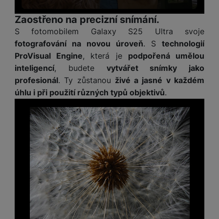
a
z
č
ě
d
e
ť
Zaostřeno na precizní snímání.
H
r
o
e
S fotomobilem Galaxy S25 Ultra svoje
D
á
v
r
fotografování na novou úroveň
. S
technologií
r
t
é
n
ž
o
ProVisual Engine
, která je
podpořená umělou
k
í
á
v
inteligencí
, budete
vytvářet snímky jako
a
a
k
é
profesionál
. Ty zůstanou
živé a jasné v každém
r
p
y
p
úhlu i při použití různých typů objektivů
.
t
o
p
o
y
č
r
w
ít
o
e
S
a
M
t
r
t
č
ic
e
b
y
o
r
l
a
l
v
o
e
n
u
é
S
v
k
s
ž
D
i
y
y
i
H
z
d
P
C
M
e
l
o
ul