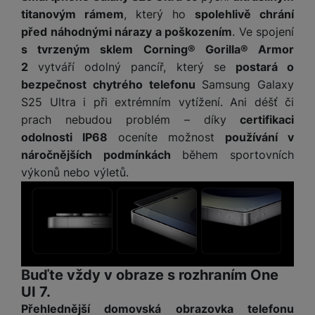
titanovým rámem
, který ho
spolehlivě chrání
před náhodnými nárazy a poškozením
. Ve spojení
s tvrzeným sklem Corning® Gorilla® Armor
2
vytváří odolný pancíř, který se
postará o
bezpečnost chytrého telefonu
Samsung Galaxy
S25 Ultra i při extrémním vytížení. Ani déšť či
prach nebudou problém – díky
certifikaci
odolnosti IP68
oceníte možnost
používání v
náročnějších podmínkách
během sportovních
výkonů nebo výletů.
Buďte vždy v obraze s rozhraním One
UI 7.
Přehlednější domovská obrazovka telefonu