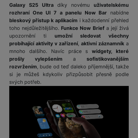
Galaxy S25 Ultra
díky novému
uživatelskému
rozhraní One UI 7 a panelu Now Bar
nabídne
bleskový přístup k aplikacím
i každodenní přehled
toho nejdůležitějšího.
Funkce Now Brief
a její živá
upozornění ti
umožní sledovat všechny
probíhající aktivity v zařízení
,
aktivní záznamník
a
mnoho dalšího. Navíc práce s
widgety, které
prošly vylepšením
a
sofistikovanějším
rozvržením
, bude od teď daleko příjemnější, takže
si je můžeš kdykoliv přizpůsobit přesně podle
svých potřeb.