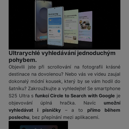
o
r
y
ří
K
R
n
y
/
s
a
y
e
a
n
l
b
c
p
o
u
e
h
P
ř
s
š
l
l
ří
e
i
e
y
o
s
d
č
n
n
l
s
R
e
s
a
u
Ultrarychlé vyhledávání jednoduchým
á
e
d
t
b
š
pohybem.
d
d
a
v
íj
e
k
u
t
Objevili jste při scrollování na fotografii krásné
í
e
n
y
k
p
destinace na dovolenou? Nebo vás ve videu zaujal
č
s
P
c
r
F
dokonalý módní kousek, který by se vám hodil do
k
t
T
ří
e
o
l
šatníku? Zakroužkujte a vyhledejte! Se smartphone
y
v
e
s
t
a
í
S25 Ultra s
funkcí Circle to Search with Google
je
l
l
a
S
s
p
e
objevování úplná hračka. Navíc
umožní
u
b
íť
h
r
k
š
vyhledávat i písničky
– a to
přímo během
l
o
d
o
o
e
poslechu
, bez přepínání mezi aplikacemi.
e
v
i
i
n
n
t
é
s
P
v
s