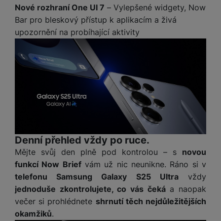
t
e
r
y
a
Nové rozhraní One UI 7
– Vylepšené widgety, Now
y
v
a
bí
Bar pro bleskový přístup k aplikacím a živá
K
í
F
c
je
P
upozornění na probíhající aktivity
a
p
il
k
č
ří
b
r
t
p
k
s
e
o
r
a
y
l
l
c
y
d
k
u
y
h
y
c
š
K
a
y
h
e
r
r
t
S
y
n
y
e
r
o
tr
s
t
d
é
ft
ý
t
k
u
h
w
m
v
Denní přehled vždy po ruce.
y
k
o
a
h
í
Mějte svůj den plně pod kontrolou – s
novou
c
d
r
o
p
A
funkcí Now Brief
vám už nic neunikne. Ráno si v
e
i
e
di
r
d
n
telefonu Samsung Galaxy S25 Ultra
vždy
n
o
a
D
k
H
jednoduše zkontrolujete, co vás čeká
a naopak
k
i
p
i
y
U
večer si prohlédnete
shrnutí těch nejdůležitějších
á
P
t
s
B
m
h
okamžiků
.
é
k
P