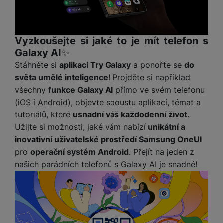
Vyzkoušejte si jaké to je mít telefon s
Galaxy AI✨
Stáhněte si
aplikaci Try Galaxy
a ponořte se
do
světa umělé inteligence
! Projděte si například
všechny
funkce Galaxy AI
přímo ve svém telefonu
(iOS i Android), objevte spoustu aplikací, témat a
tutoriálů, které
usnadní váš každodenní život
.
Užijte si možnosti, jaké vám nabízí
unikátní a
inovativní uživatelské prostředí Samsung OneUI
pro
operační systém Android
. Přejít na jeden z
našich parádních telefonů s Galaxy AI je snadné!