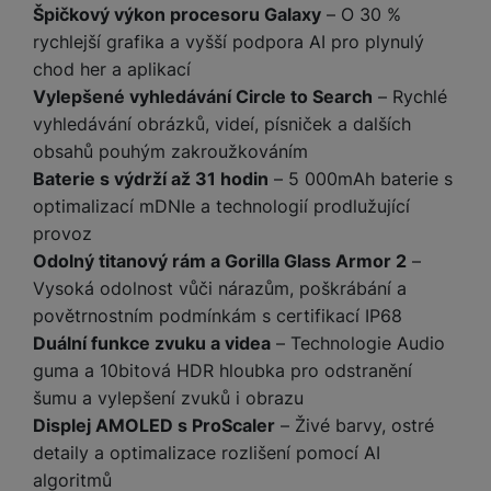
a
m
v
e
Špičkový výkon procesoru Galaxy
– O 30 %
P
bi
a
B
e
e
rychlejší grafika a vyšší podpora AI pro plynulý
ř
ln
M
b
e
č
s
í
chod her a aplikací
í
y
a
z
k
ni
s
t
Vylepšené vyhledávání Circle to Search
– Rychlé
ši
t
d
y
c
l
el
vyhledávání obrázků, videí, písniček a dalších
a
o
r
e
u
e
p
h
á
obsahů pouhým zakroužkováním
k
š
f
o
y
t
Baterie s výdrží až 31 hodin
– 5 000mAh baterie s
t
e
o
dl
o
a
optimalizací mDNIe a technologií prodlužující
n
n
S
o
v
bl
provoz
s
y
l
ž
é
e
t
Odolný titanový rám a Gorilla Glass Armor 2
–
u
k
n
t
P
v
Vysoká odolnost vůči nárazům, poškrábání a
n
y
a
ů
ří
í
e
povětrnostním podmínkám s certifikací IP68
p
b
m
s
p
č
Duální funkce zvuku a videa
– Technologie Audio
o
íj
l
r
n
S
d
e
guma a 10bitová HDR hloubka pro odstranění
u
o
í
I
m
č
šumu a vylepšení zvuků i obrazu
š
A
c
M
y
k
e
Displej AMOLED s ProScaler
– Živé barvy, ostré
p
l
k
š
y
n
detaily a optimalizace rozlišení pomocí AI
p
o
a
s
l
algoritmů
T
n
N
rt