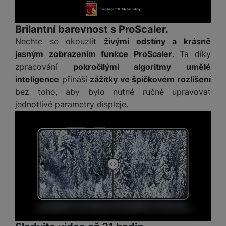
e
ří
č
i
ri
z
o
o
e
e
Brilantní barevnost s ProScaler.
v
-
ní
é
Nechte se okouzlit
živými odstíny a krásně
P
v
s
jasným zobrazením funkce ProScaler
. Ta díky
ří
i
P
t
sl
d
o
zpracování
pokročilými algoritmy umělé
o
u
e
w
inteligence
přináší
zážitky ve špičkovém rozlišení
l
š
o
e
bez toho, aby bylo nutné ručně upravovat
y
e
k
r
jednotlivé parametry displeje.
n
a
b
H
st
b
a
e
ví
e
n
r
p
l
k
n
r
y
y
í
o
s
k
a
r
l
u
y
á
t
c
v
o
hl
e
k
o
s