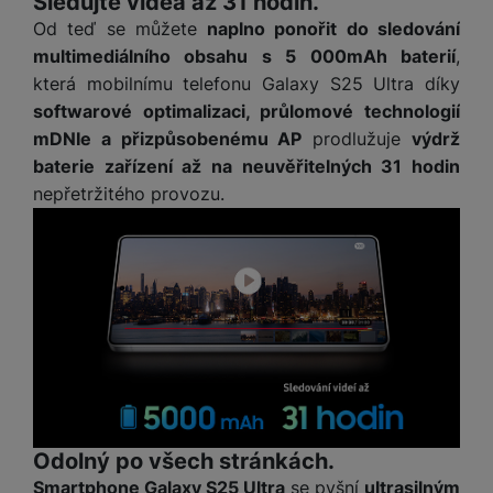
Sledujte videa až 31 hodin.
a
n
n
Od teď se můžete
naplno ponořit do sledování
m
a
i
multimediálního obsahu s 5 000mAh baterií
,
e
bí
c
která mobilnímu telefonu Galaxy S25 Ultra díky
r
je
e
y
ní
softwarové optimalizaci, průlomové technologií
m
mDNIe a přizpůsobenému AP
prodlužuje
výdrž
baterie zařízení až na neuvěřitelných 31 hodin
nepřetržitého provozu.
Odolný po všech stránkách.
Smartphone Galaxy S25 Ultra
se pyšní
ultrasilným