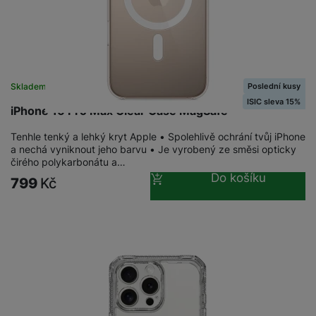
Poslední kusy
Skladem
ISIC sleva 15%
iPhone 16 Pro Max Clear Case MagSafe
Tenhle tenký a lehký kryt Apple • Spolehlivě ochrání tvůj iPhone
a nechá vyniknout jeho barvu • Je vyrobený ze směsi opticky
čirého polykarbonátu a…
Do košíku
799
Kč