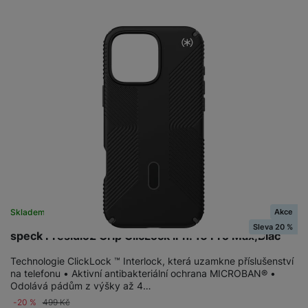
Akce
Skladem
na 1 prodejně
Sleva 20 %
speck Presidio2 Grip ClicLock iPh. 16 Pro Max,Blac
Technologie ClickLock ™ Interlock, která uzamkne příslušenství
na telefonu • Aktivní antibakteriální ochrana MICROBAN® •
Odolává pádům z výšky až 4…
-20 %
499
Kč