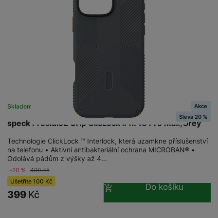
Akce
Skladem
na 1 prodejně
Sleva 20 %
speck Presidio2 Grip ClicLock iPh. 16 Pro Max,Grey
Technologie ClickLock ™ Interlock, která uzamkne příslušenství
na telefonu • Aktivní antibakteriální ochrana MICROBAN® •
Odolává pádům z výšky až 4…
-20 %
499
Kč
Ušetříte
100
Kč
Do košíku
399
Kč