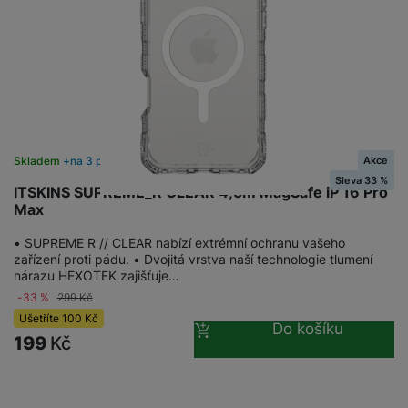
Akce
Skladem
na 3 prodejnách
Sleva 33 %
ITSKINS SUPREME_R CLEAR 4,5m MagSafe iP 16 Pro
Max
• SUPREME R // CLEAR nabízí extrémní ochranu vašeho
zařízení proti pádu. • Dvojitá vrstva naší technologie tlumení
nárazu HEXOTEK zajišťuje…
-33 %
299
Kč
Ušetříte
100
Kč
Do košíku
199
Kč