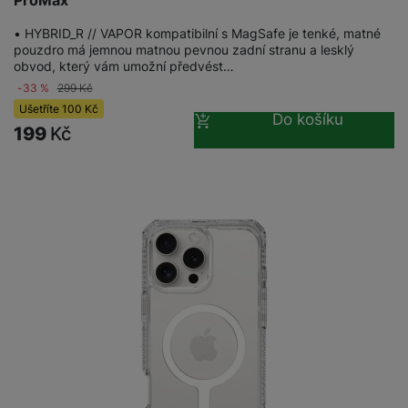
• HYBRID_R // VAPOR kompatibilní s MagSafe je tenké, matné
pouzdro má jemnou matnou pevnou zadní stranu a lesklý
obvod, který vám umožní předvést…
-33 %
299
Kč
Ušetříte
100
Kč
Do košíku
199
Kč