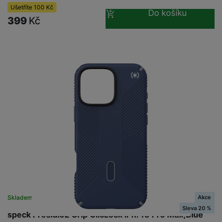
Ušetříte
100
Kč
Do košíku
399
Kč
Akce
Skladem
na 5 prodejnách
Sleva 20 %
speck Presidio2 Grip ClicLock iPh. 16 Pro Max,Blue