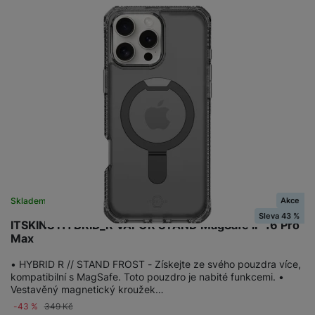
Akce
Skladem
Sleva 43 %
ITSKINS HYBRID_R VAPOR STAND MagSafe iP 16 Pro
Max
• HYBRID R // STAND FROST - Získejte ze svého pouzdra více,
kompatibilní s MagSafe. Toto pouzdro je nabité funkcemi. •
Vestavěný magnetický kroužek…
-43 %
349
Kč