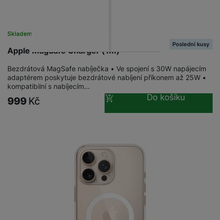
a
n
n
m
a
i
e
bí
c
Skladem
na 1 prodejně
r
je
e
Poslední kusy
y
ní
Apple MagSafe Charger (1m)
m
Bezdrátová MagSafe nabíječka • Ve spojení s 30W napájecím
adaptérem poskytuje bezdrátové nabíjení příkonem až 25W •
kompatibilní s nabíjecím…
Do košíku
999
Kč