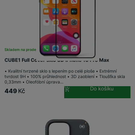
Skladem na prodejně
na 19 prodejnách
CUBE1 Full Cover sklo 3D iPhone 16 Pro Max
• Kvalitní tvrzené sklo s lepením po celé ploše • Extrémní
tvrdost 9H • 100% průhlednost • 3D zaoblení • Tloušťka skla
0,33mm • Oleofóbní úprava…
Do košíku
449
Kč