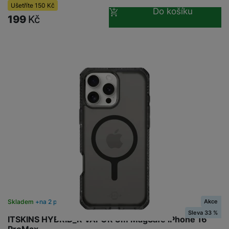
Ušetříte
150
Kč
Do košíku
199
Kč
Akce
Skladem
na 2 prodejnách
Sleva 33 %
ITSKINS HYBRID_R VAPOR 3m MagSafe iPhone 16
ProMax