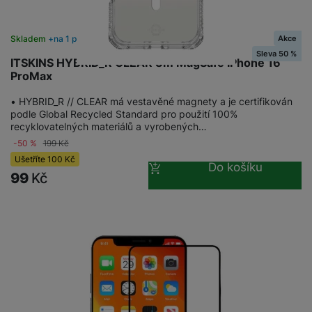
Akce
Skladem
na 1 prodejně
Sleva 50 %
ITSKINS HYBRID_R CLEAR 3m MagSafe iPhone 16
ProMax
• HYBRID_R // CLEAR má vestavěné magnety a je certifikován
podle Global Recycled Standard pro použití 100%
recyklovatelných materiálů a vyrobených…
-50 %
199
Kč
Ušetříte
100
Kč
Do košíku
99
Kč