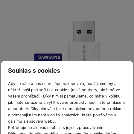
P
d
a
i
d
ří
n
m
č
i
s
i
ě
e
o
l
c
ť
u
e
o
H
š
P
v
e
e
P
o
é
r
n
ří
u
k
n
s
s
z
a
í
t
l
d
rt
p
v
u
r
y
ř
Souhlas s cookies
í
š
a
Akce
í
p
e
p
Sleva 12 %
s
Aby se vám u nás co nejlépe nakupovalo, používáme my a
r
n
r
l
někteří naši partneři tzv. cookies (malé soubory, uložené ve
o
s
o
u
vašem prohlížeči). Díky nim si pamatujeme, co máte v košíku,
Není skladem
A
t
A
š
jak máte seřazené a vyfiltrované produkty, jestli jste přihlášeni
ir
v
ir
Samsung micro SDXC 1TB PRO Plus + USB adaptér
a podobně. Díky nim vám také nenabízíme nevhodnou reklamu
e
P
í
p
a pomáhají nám například i v analýzách, které používáme k
n
o
p
o
Micro SDXC paměťová karta Samsung • Kapacita 1 TB • Čtecí
dalšímu zlepšování webu.
s
rychlost až 180 MB/s • Standard UHS-I a U3 • Rychlostní třída
d
r
d
Potřebujeme ale váš souhlas s jejich zpracováváním.
t
Class 10 a V30 s minimální…
s
o
s
Děkujeme, že nám ho dáte, a slibujeme, že k vašim datům