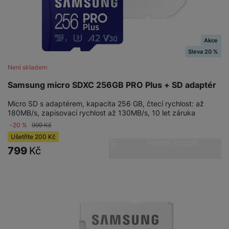
M
e
R
w
ti
ic
á
e
m
H
r
m
r
é
e
o
e
b
Akce
di
r
S
č
a
Sleva 20 %
a
ní
D
k
n
Není skladem
m
X
J
y
k
y
C
e
p
y
Samsung micro SDXC 256GB PRO Plus + SD adaptér
ši
d
r
p
Micro SD s adaptérem, kapacita 256 GB, čtecí rychlost: až
n
o
r
H
180MB/s, zapisovací rychlost až 130MB/s, 10 let záruka
o
F
o
e
-20 %
999
Kč
r
r
d
r
Ušetříte
200
Kč
á
a
v
Nelze koupit
n
799
Kč
z
m
ě
í
o
e
a
a
v
T
ví
p
é
V
c
o
b
e
č
A
a
z
ít
u
t
a
a
d