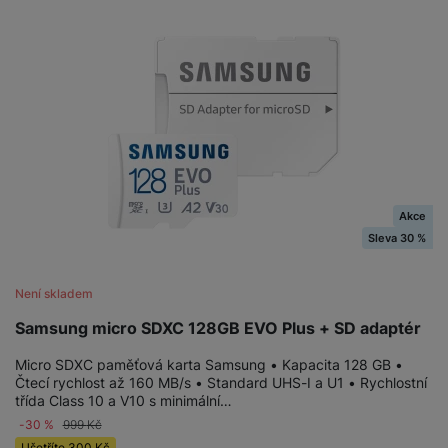
a
n
n
m
a
i
e
bí
c
r
je
e
y
ní
m
Akce
Sleva 30 %
Není skladem
Samsung micro SDXC 128GB EVO Plus + SD adaptér
Micro SDXC paměťová karta Samsung • Kapacita 128 GB •
Čtecí rychlost až 160 MB/s • Standard UHS-I a U1 • Rychlostní
třída Class 10 a V10 s minimální…
-30 %
999
Kč
Ušetříte
300
Kč