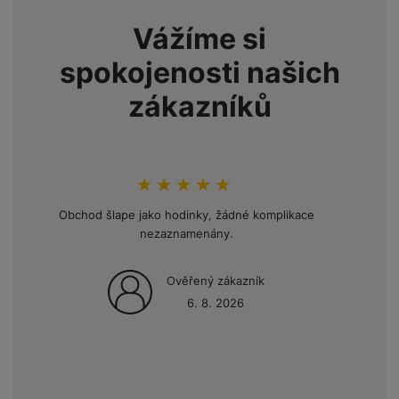
Vážíme si
spokojenosti našich
zákazníků
hodnoceni_zakazniku
100
%
Obchod šlape jako hodinky, žádné komplikace
Opakov
nezaznamenány.
mini
Ověřený zákazník
6. 8. 2026