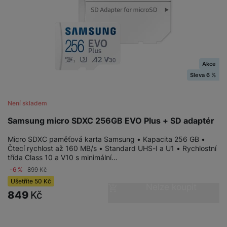
e
ří
č
i
ri
z
o
o
e
e
v
-
ní
é
P
v
s
ří
i
P
t
Akce
sl
d
o
o
Sleva 6 %
u
e
w
l
š
o
e
y
e
k
r
Není skladem
n
a
b
H
Samsung micro SDXC 256GB EVO Plus + SD adaptér
st
b
a
e
ví
e
n
r
Micro SDXC paměťová karta Samsung • Kapacita 256 GB •
p
l
k
n
Čtecí rychlost až 160 MB/s • Standard UHS-I a U1 • Rychlostní
r
y
y
třída Class 10 a V10 s minimální…
í
o
s
-6 %
899
Kč
k
a
r
l
Ušetříte
50
Kč
Nelze koupit
u
y
á
849
Kč
t
c
v
o
hl
e
k
o
s