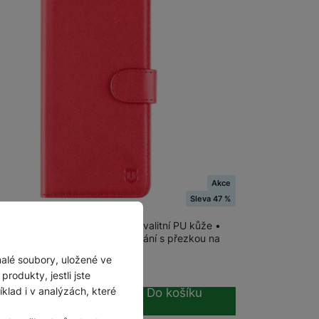
Akce
al Field Notes Xiaomi Redmi Note 14 5G,
Sleva 47 %
pouzdro pro mobilní telefon z kvalitní PU kůže •
 vanička z pružného TPU • Zavírání s přezkou na
• Kryt slouží jako praktický…
malé soubory, uložené ve
379
Kč
rodukty, jestli jste
180
Kč
lad i v analýzách, které
Do košíku
č