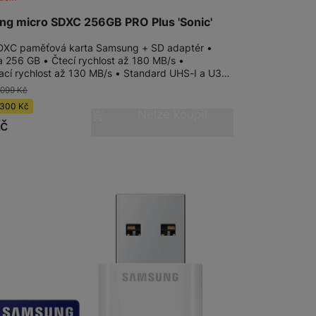
g micro SDXC 256GB PRO Plus 'Sonic'
DXC paměťová karta Samsung + SD adaptér •
a 256 GB • Čtecí rychlost až 180 MB/s •
ací rychlost až 130 MB/s • Standard UHS-I a U3…
 099
Kč
300
Kč
Nelze koupit
č