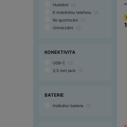
m
Hudební
(
2
)
K mobilnímu telefonu
(
2
)
Marketingové cookies pou
Ke sportování
(
1
)
na našich stránkách, tak n
Univerzální
(
2
)
KONEKTIVITA
USB-C
(
2
)
3,5 mm jack
(
1
)
BATERIE
Indikátor baterie
(
1
)
N