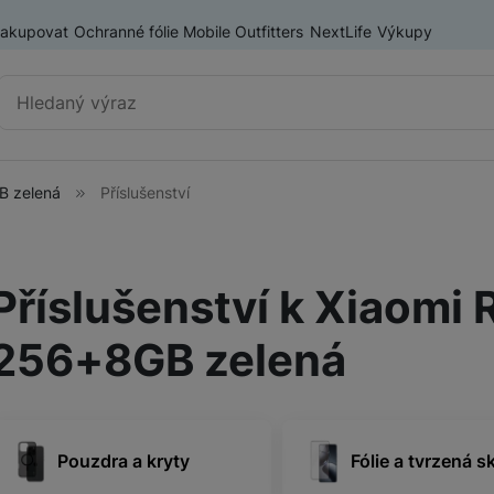
nakupovat
Ochranné fólie Mobile Outfitters
NextLife
Výkupy
Vyhledávání
B zelená
Příslušenství
Výprodej
Mobilní telefony
Nositelná elektronika
Příslušenství k Xiaomi
ry
Příslušenství
Televize
256+8GB zelená
Audio
Pouzdra a kryty
Fólie a tvrzená s
Domácí spotřebiče