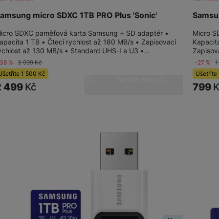
amsung micro SDXC 1TB PRO Plus 'Sonic'
Samsun
icro SDXC paměťová karta Samsung + SD adaptér •
Micro S
apacita 1 TB • Čtecí rychlost až 180 MB/s • Zapisovací
Kapacit
ychlost až 130 MB/s • Standard UHS-I a U3 •…
Zapisov
-38 %
3 999
Kč
-27 %
1
Ušetříte
1 500
Kč
Ušetříte
Nelze koupit
2 499
Kč
799
K