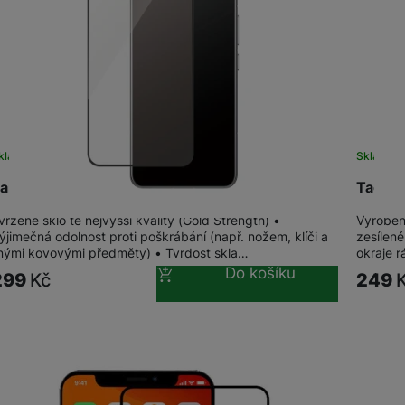
kladem
na 5 prodejnách
Sklade
anzerGlass Xiaomi Redmi Note 14
Tactic
vrzené sklo té nejvyšší kvality (Gold Strength) •
Vyroben
ýjimečná odolnost proti poškrábání (např. nožem, klíči a
zesílen
inými kovovými předměty) • Tvrdost skla…
okraje 
Do košíku
299
Kč
249