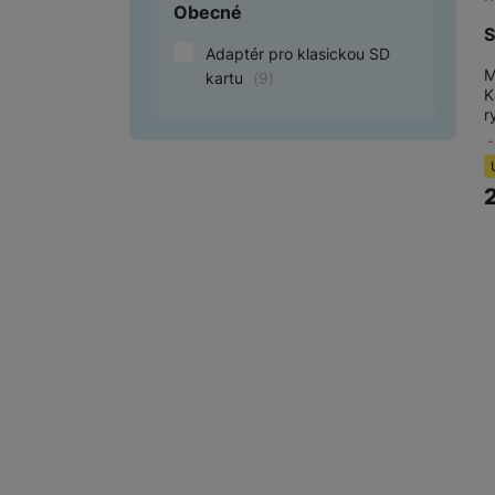
Obecné
S
Adaptér pro klasickou SD
M
kartu
(
9
)
K
r