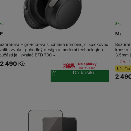
kladem na prodejně
na 9 prodejnách
Sklade
ENNHEISER HDB 630
Marsha
ezdrátová High-Endová sluchátka kombinující špičkovou
Bezdrát
valitu zvuku, pohodlný design a moderní technologie •
konstruk
oučástí je i vysílač BTD 700 •…
3.5mm j
-17 %
2
12 490
Kč
Na splátky
od 321
Kč
Ušetříte
Do košíku
2 49