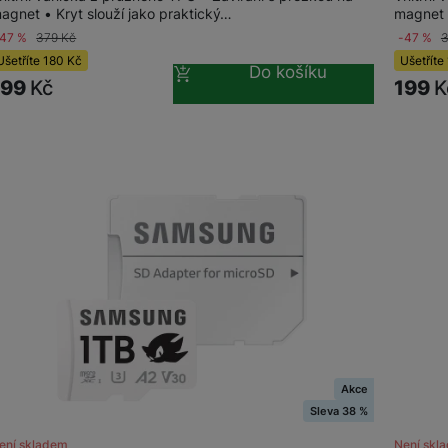
agnet • Kryt slouží jako praktický…
magnet 
-47 %
379
Kč
-47 %
žíváme my nebo naši partneři, abychom vám mohli zobrazit vhodné
Ušetříte
180
Kč
Ušetříte
Do košíku
a stránkách třetích stran.
199
Kč
199
K
Akce
Sleva 38 %
ení skladem
Není skl