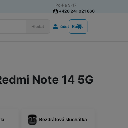
Po-Pá 9-17
+420 241 021 666
Uživatelská s
Hledat
účet
Košík
Akce
Nositelná elektronika
Televize
 Redmi Note 14 5G
Mobilní telefony
Audio
Domácí spotřebiče
kla
Bezdrátová sluchátka
Tablety