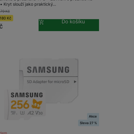
• Kryt slouží jako praktický…
379
Kč
 obsahy nebo reklamy jak
180
Kč
Do košíku
č
Akce
Sleva 27 %
adem