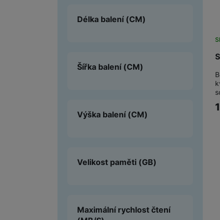
Délka balení
(CM)
S
S
Šířka balení
(CM)
B
k
s
Výška balení
(CM)
Velikost paměti
(GB)
Maximální rychlost čtení