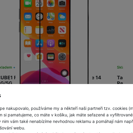
kladem
na 12 prodejnách
Skladem
UBE1 Full Cover sklo 2.5 Xia. Redmi Note 14
Tactic
G/5G
Red
Akce
valitní ochranné tvrzené sklo CUBE1 o tloušťce 0,33 mm
Flipové 
s
.5D s tvrdostí 9H vyrobené z japonského materiálu Asahi
Vnitřní
Sleva 50 %
++ Quality. 100% průhlednost,…
magnet 
pe nakupovalo, používáme my a někteří naši partneři tzv. cookies (
-50 %
399
Kč
-47 %
m si pamatujeme, co máte v košíku, jak máte seřazené a vyfiltrované p
Ušetříte
200
Kč
Ušetříte
ky nim vám také nenabízíme nevhodnou reklamu a pomáhají nám napřík
Do košíku
199
Kč
199
K
šování webu.