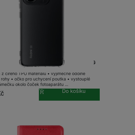
m
na 3 prodejnách
al TPU Plyo kryt Xiaomi Redmi Note 14 5G
 z čirého TPU materiálu • výjimečně odolné
é rohy • očko pro uchycení poutka • vystouplé
rámečku okolo čoček fotoaparátu …
Do košíku
Kč