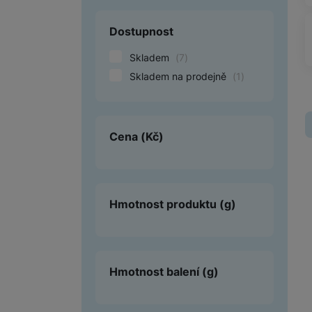
Smart
Dostupnost
Ventilátory
Skladem
(
7
)
Skladem na prodejně
(
1
)
Počítače a notebooky
Herní zóna
Cena
(Kč)
Péče o zdraví a tělo
Příslušenství
Dárkové poukázky iSpace
Hmotnost produktu
(g)
Vrácené zboží
Hmotnost balení
(g)