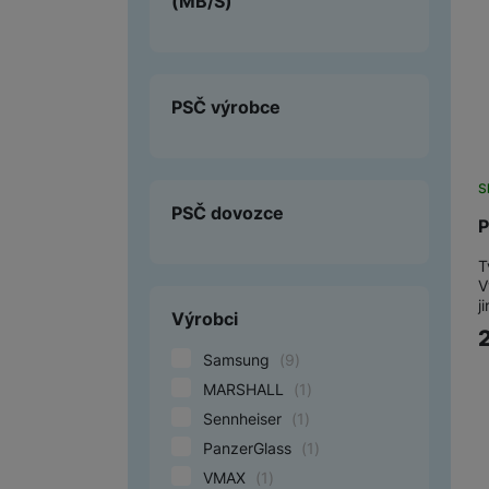
(MB/S)
PSČ výrobce
S
PSČ dovozce
P
T
V
j
Výrobci
Samsung
(
9
)
MARSHALL
(
1
)
Sennheiser
(
1
)
PanzerGlass
(
1
)
VMAX
(
1
)