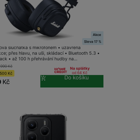
m
na 4 prodejnách
Akce
ll Major V Bluetooth Midnight Blue
Sleva 17 %
ová sluchátka s mikrofonem • uzavřená
ce; přes hlavu, na uši, skládací • Bluetooth 5.3 •
ack • až 100 h přehrávání hudby na…
 990
Kč
Na splátky
od 64
Kč
500
Kč
Do košíku
0
Kč