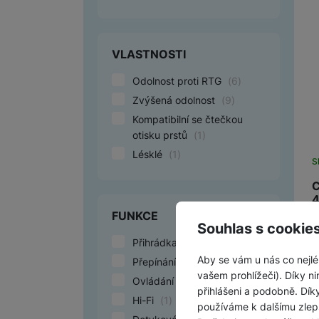
VLASTNOSTI
Odolnost proti RTG
(
6
)
Zvýšená odolnost
(
9
)
Kompatibilní se čtečkou
otisku prstů
(
1
)
Lésklé
(
1
)
S
C
4
FUNKCE
K
Souhlas s cookie
2
Přihrádka na kreditku
(
4
)
A
Aby se vám u nás co nejlé
Přepínání skladeb
(
2
)
vašem prohlížeči). Díky ni
Ovládání hlasitosti
(
2
)
přihlášeni a podobně. Dí
Hi-Fi
(
1
)
používáme k dalšímu zlep