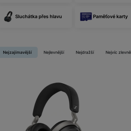
Tablety
Sluchátka přes hlavu
Paměťové karty
Foto
Smart
Nejzajímavější
Nejlevnější
Nejdražší
Nejvíc zlevn
Ventilátory
Produkty
Počítače a notebooky
Herní zóna
Péče o zdraví a tělo