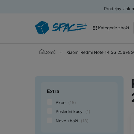
Prodejny
Jak 
Kategorie zboží
Akce a výprodej
Domů
Xiaomi Redmi Note 14 5G 256+8G
Mobilní telefony
Nositelná elektronika
Televize
Extra
Upřesnit paramet
Audio
Akce
(
15
)
Domácí spotřebiče
Poslední kusy
(
1
)
Nové zboží
(
18
)
Tablety
Foto