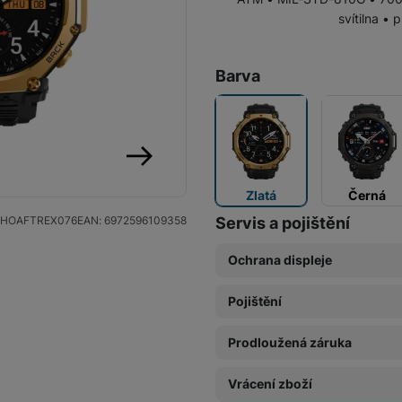
svítilna • 
Barva
následující
Zlatá
Černá
HOAFTREX076
EAN:
6972596109358
Servis a pojištění
Ochrana displeje
Pojištění
Základní fólie (Neviditeln
599
Kč
Prodloužená záruka
Pojištění Space care 1 rok
689
Kč
Vrácení zboží
Prodloužená záruka 1 rok