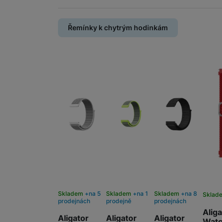
Řemínky k chytrým hodinkám
Skladem
na 5
Skladem
na 1
Skladem
na 8
Sklad
prodejnách
prodejně
prodejnách
Aliga
Aligator
Aligator
Aligator
Wat