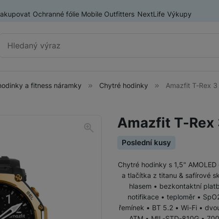
nakupovat
Ochranné fólie Mobile Outfitters
NextLife
Výkupy
Vyhledávání
hodinky a fitness náramky
Chytré hodinky
Amazfit T-Rex 3
Chytré hodinky a fitness
Chytré hodinky
náramky
Amazfit T-Rex
Fitness náramky
Poslední kusy
Chytré hodinky s 1,5" AMOLED 
a tlačítka z titanu & safírové
hlasem • bezkontaktní plat
notifikace • teploměr • SpO2
řemínek • BT 5.2 • Wi-Fi • dv
ATM • MIL-STD-810G • 700m