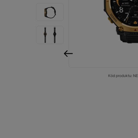
Smart
Ventilátory
Počítače a notebooky
Herní zóna
Péče o zdraví a tělo
předchozí
Příslušenství
Kód produktu:
NE
Dárkové poukázky iSpace
Vrácené zboží