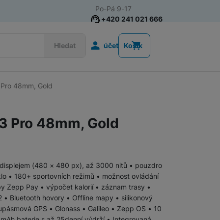
Po-Pá 9-17
+420 241 021 666
Uživatelská s
Hledat
účet
Košík
 Pro 48mm, Gold
Chytré prsteny
 3 Pro 48mm, Gold
displejem (480 × 480 px), až 3000 nitů • pouzdro
 sklo • 180+ sportovních režimů • možnost ovládání
by Zepp Pay • výpočet kalorií • záznam trasy •
 • Bluetooth hovory • Offline mapy • silikonový
oupásmová GPS • Glonass • Galileo • Zepp OS • 10
Ah baterie s až 25denní výdrží • Integrovaná