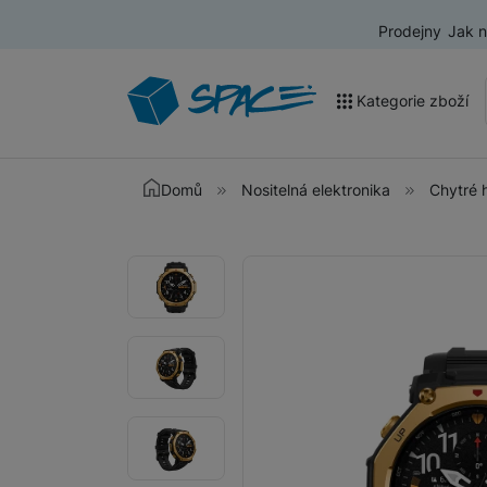
Prodejny
Jak 
Kategorie zboží
Akce a výprodej
Domů
Nositelná elektronika
Chytré 
Mobilní telefony
Fotografie
Fotografie
Nositelná elektronika
Televize
Audio
Domácí spotřebiče
Tablety
Foto