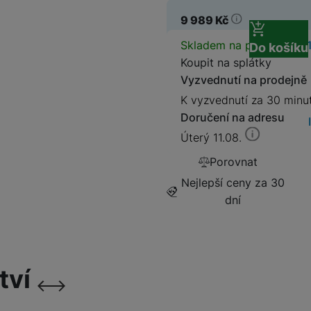
349
Kč
9 989
Kč
Prodloužená možnost vrá
Pojištění Space care 2 ro
599
Kč
1 129
Kč
Dostupnos
Skladem na prodejně
na 
Do košíku
Koupit na splátky
Vyzvednutí na prodejně
K vyzvednutí za 30 minu
Doručení na adresu
Úterý 11.08.
Porovnat
Nejlepší ceny za 30
dní
tví
následující
předchozí