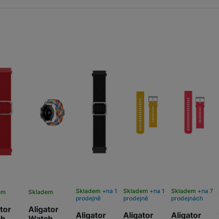
Skladem
na 1
Skladem
na 1
Skladem
na 7
em
Skladem
prodejně
prodejně
prodejnách
tor
Aligator
Aligator
Aligator
Aligator
ch
Watch