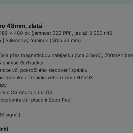
ktu
ro 48mm, zlatá
80 × 480 px (jemnost 322 PPI), jas až 3 000 nitů
o | Silikonový řemínek (šířka 22 mm)
íjení přes magnetickou nabíječku (cca 3 hod.), 700mAh bat
ý snímač BioTracker
unkce vč. pokročilého sledování spánku
ého tréninku a tréninkového režimu HYROX
apy
ní s OS Android i s iOS
(bezkontaktní placení Zepp Pay)
OS signál)
rží