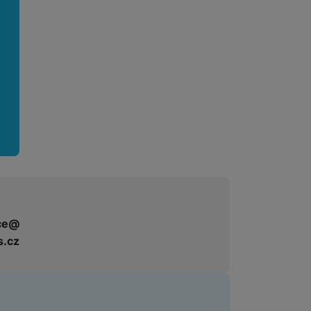
 obsahy nebo reklamy jak
ce@
s.cz