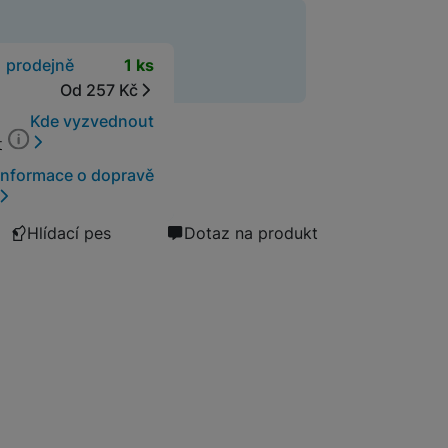
Prodloužená možnost vrácení zboží do 60 dnů více 
Pojištění kryje náhodné poškození výrobku, krádež nebo loup
cení zboží
ky
t
1 prodejně
1 ks
Od 257 Kč
Kde vyzvednout
t
Informace o dopravě
Hlídací pes
Dotaz na produkt