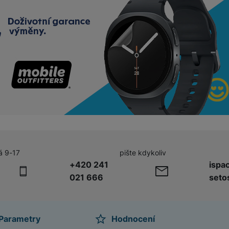
žíváme my nebo naši partneři, abychom vám mohli zobrazit vhodné
a stránkách třetích stran.
á 9-17
pište kdykoliv
+420 241
ispa
021 666
seto
Parametry
Hodnocení