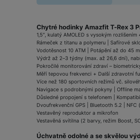
Informace o produ
Chytré hodinky Amazfit T-Rex 3 P
1,5″, kulatý AMOLED s vysokým rozlišením 4
Rámeček z titanu a polymeru | Safírové skl
Vodotěsnost 10 ATM | Potápění až do 45 m
Výdrž až 2–3 týdny (max. až 26,6 dní), nab
Pokročilé monitorování zdraví – biometrick
Měří tepovou frekvenci + Další zdravotní f
Více než 180 sportovních režimů vč. silov
Navigace s podrobnými pokyny | Offline m
Důsledné propojení s telefonem | Kompatibil
Dvoufrekvenční GPS | Bluetooth 5.2 | NFC 
Vestavěný reproduktor a mikrofon
Vestavěná svítilna (2 barvy, režim Boost, S
Úchvatně odolné a se skvělou výd