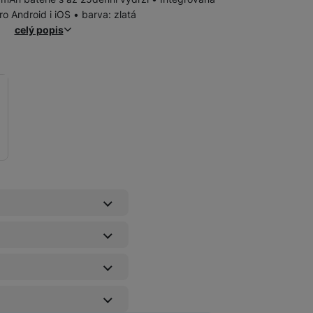
pro Android i iOS • barva: zlatá
celý popis
Ochranná fólie Original chrání displej i tělo
á ochrana displeje)
Pojištění kryje náhodné poškození výrobku, krádež nebo loupež
Prodloužená záruka kryje vady zařízení nad rámec zákonné záru