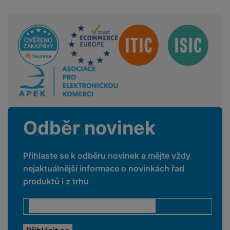
Cyklistika
Ano
Fitness
Ano
Sdružení
Chůze
Ano
Jóga
Ano
Krokoměr
Ano
Outdoor
Ano
Vystoupaná patra
Ano
Odběr novinek
Plavání
Ano
Přihlaste se k odběru novinek a mějte vždy
Virtuální trenér
Ano
nejaktuálnější informace o novinkách řad
Turistika
Ano
produktů i z trhu
Veslování
Ano
Záznam trasy
Ano