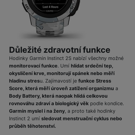
e
l
v
n
e
l
st
v
a
ví
i
d
k
z
a
v
e
č
y
e
s
Důležité zdravotní funkce
P
D
a
o
H
Hodinky Garmin Instinct 2S nabízí všechny možné
á
v
w
e
l
monitorovací funkce
. Umí
hlídat srdeční tep,
a
e
r
k
okysličení krve, monitorují spánek nebo měří
č
r
n
o
ů
hladinu stres
u. Zajímavostí je
funkce Stress
b
í
v
m
Score, která měří úroveň zatížení organizmu
a
a
sl
é
n
Body Battery, která naopak hlídá celkovou
u
o
k
c
rovnováhu zdraví a biologický věk
podle kondice.
v
y
h
Garmin myslel i na ženy
, a proto také hodinky
l
á
a
Instinct 2 umí
sledovat menstruační cyklus nebo
P
t
B
d
průběh těhotenství.
a
k
e
a
m