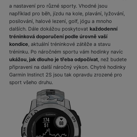
v
p
a nastavení pro různé sporty. Vhodné jsou
í
r
například pro běh, jízdu na kole, plavání, lyžování,
a
P
posilování, halové lezení, golf, jógu a mnoho
H
č
ř
dalších. Dále dokážou poskytovat
každodenní
e
k
í
tréninková doporučení podle úrovně vaší
r
y
s
ní
kondice
, aktuální tréninkové zátěže a stavu
a
l
m
tréninku. Po náročném sportu vám hodinky navíc
s
u
o
u
ukážou, jak dlouho je třeba odpočívat
, než budete
š
ni
š
připraveni na další náročný výkon. Chytré hodinky
e
t
i
n
Garmin Instinct 2S jsou tak opravdu zrozené pro
o
č
s
sport všeho druhu.
r
k
t
y
y
v
í
H
P
p
e
ří
r
r
sl
o
n
u
t
í
š
e
o