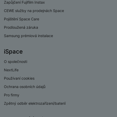
Zapůjčení Fujifilm Instax
Wi-fi
Ne
CEWE služby na prodejnách Space
Bluetooth
Ano
Pojištění Space Care
Prodloužená záruka
Samsung prémiová instalace
BATERIE
iSpace
Doba nabíjení
2 HOD
O společnosti
Indikátor baterie
Ano
NextLife
Používaní cookies
Výdrž baterie
22 HOD
Ochrana osobních údajů
Způsob nabíjení
Kabelové
Pro firmy
Zpětný odběr elektrozařízení/baterií