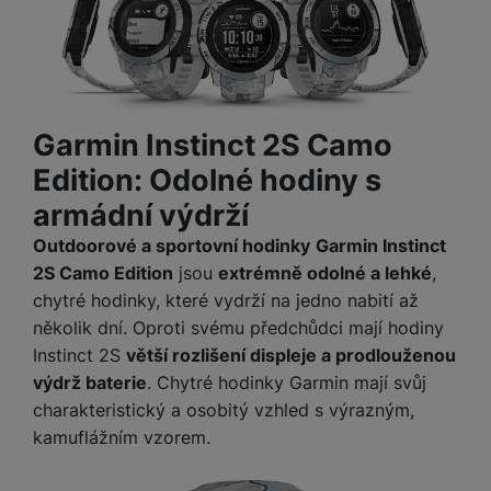
a
m
v
e
P
bi
a
B
e
e
ř
ln
M
b
e
č
s
í
í
y
a
z
k
ni
s
t
ši
t
d
y
c
l
el
a
o
r
e
Garmin Instinct 2S Camo
u
e
p
h
á
k
š
f
Edition: Odolné hodiny s
o
y
t
t
e
o
dl
o
a
armádní výdrží
n
n
S
o
v
bl
s
y
l
Outdoorové a sportovní hodinky
Garmin Instinct
ž
é
e
t
u
k
n
2S Camo Edition
jsou
extrémně odolné a lehké
,
t
P
v
n
y
a
chytré hodinky, které vydrží na jedno nabití až
ů
ří
í
e
p
b
m
několik dní. Oproti svému předchůdci mají hodiny
s
p
č
o
íj
l
Instinct 2S
větší rozlišení displeje a prodlouženou
r
n
S
d
e
u
o
výdrž baterie
. Chytré hodinky Garmin mají svůj
í
I
m
č
š
A
c
charakteristický a osobitý vzhled s výrazným,
M
y
k
e
p
l
kamuflážním vzorem.
k
š
y
n
p
o
a
s
l
T
n
N
rt