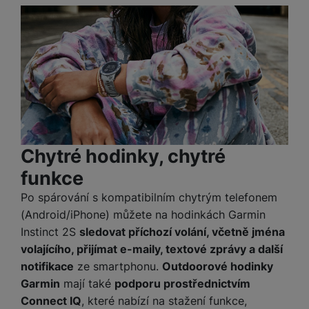
a
z
č
ě
d
e
ť
H
r
o
e
D
á
v
r
r
t
é
n
ž
o
k
í
á
v
a
a
k
é
r
p
y
p
t
o
p
o
y
č
Chytré hodinky, chytré
r
w
ít
o
e
funkce
S
a
M
t
r
t
č
ic
Po spárování s kompatibilním chytrým telefonem
e
b
y
o
r
(Android/iPhone) můžete na hodinkách Garmin
l
a
l
v
o
e
n
Instinct 2S
sledovat příchozí volání, včetně jména
u
é
S
v
k
volajícího, přijímat e-maily, textové zprávy a další
s
ž
D
i
y
y
notifikace
ze smartphonu.
Outdoorové hodinky
i
H
z
Garmin
mají také
podporu prostřednictvím
d
P
C
M
e
Connect IQ
, které nabízí na stažení funkce,
l
o
ul