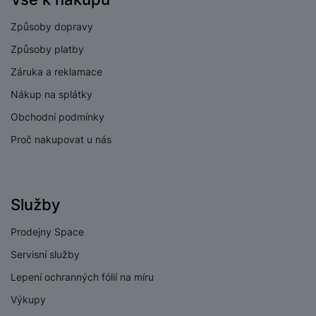
Měření kalorií
Ano
Způsoby dopravy
Měření saturace
Způsoby platby
Ano
kyslíku v krvi
Záruka a reklamace
Připomenutí pohybu
Ano
Nákup na splátky
Monitoring spánku
Ano
Obchodní podmínky
Měření úrovně stresu
Ano
Proč nakupovat u nás
Měření tepu
Ano
Měření krevního
Ne
Služby
tlaku
Prodejny Space
Servisní služby
Lepení ochranných fólií na míru
KONEKTIVITA
Výkupy
eSIM
Ne