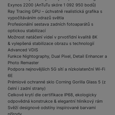
a
m
v
e
P
Exynos 2200 (AnTuTu skóre 1 092 950 bodů)
bi
a
B
e
e
ř
ln
Ray Tracing GPU – úchvatně realistická grafika s
M
b
e
č
s
í
í
vypočítáváním odrazů světla
y
a
z
k
ni
s
t
ši
t
d
Profesionální sestava zadních fotoaparátů s
y
c
l
el
a
o
r
optickou stabilizací
e
u
e
p
h
á
k
Možnost natáčení videí v prvotřídní kvalitě 8K
š
f
o
y
t
t
& vylepšená stabilizace obrazu s technologií
e
o
dl
o
a
n
Advanced VDIS
n
S
o
v
bl
s
y
Funkce Nightography, Dual Pixel, Detail Enhancer a
l
ž
é
e
t
u
Photo Remaster
k
n
t
P
v
n
Podpora nejnovějších 5G sítí a nízkolatenční Wi-Fi
y
a
ů
ří
í
e
p
b
6E
m
s
p
č
o
íj
Prémiové ochranné sklo Corning Gorilla Glass 5 (z
l
r
n
S
d
e
u
čelní i zadní strany)
o
í
I
m
č
š
Celkové krytí dle certifikace IP68, ekologicky
A
c
M
y
k
e
p
odpovědná konstrukce & elegantní hliníkový rám
l
k
š
y
n
p
o
Svěží designové odstíny inspirované barvami
a
s
l
T
n
N
přírody
rt