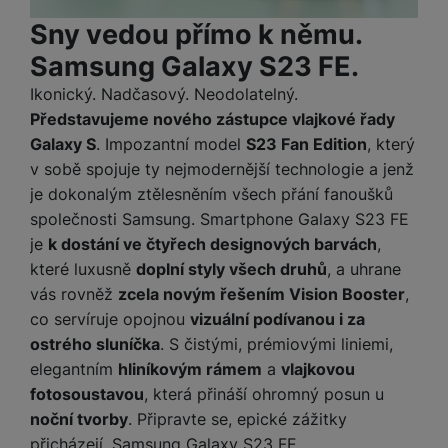
o
r
y
ří
K
R
Sny vedou přímo k němu.
n
y
/
s
a
y
e
a
n
l
Samsung Galaxy S23 FE.
b
c
p
o
u
e
h
P
Ikonický. Nadčasový. Neodolatelný.
ř
s
š
l
l
ří
Představujeme nového zástupce vlajkové řady
e
i
e
y
o
s
d
č
Galaxy S
. Impozantní model
S23 Fan Edition
, který
n
n
l
s
R
e
s
v sobě spojuje ty nejmodernější technologie a jenž
a
u
á
e
d
t
je dokonalým ztělesněním všech přání fanoušků
b
š
d
d
a
v
společnosti Samsung. Smartphone Galaxy S23 FE
íj
e
k
u
t
í
e
n
je
k dostání ve čtyřech designových barvách
,
y
k
p
č
s
které luxusně
doplní styly všech druhů
, a uhrane
P
c
r
F
k
t
T
ří
vás rovněž
zcela novým řešením Vision Booster
,
e
o
l
y
v
e
s
co servíruje opojnou
vizuální podívanou i za
t
a
í
l
l
a
ostrého sluníčka
. S čistými, prémiovými liniemi,
S
s
p
e
u
b
íť
h
elegantním
hliníkovým rámem
a
vlajkovou
r
k
š
l
o
d
fotosoustavou
, která přináší ohromný posun u
o
o
e
e
v
i
i
noční tvorby
. Připravte se, epické zážitky
n
n
t
é
s
P
v
přicházejí. Samsung Galaxy S23 FE.
s