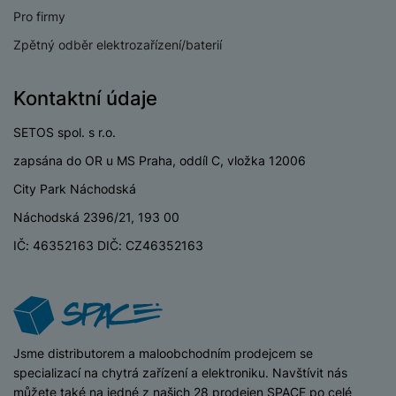
Pro firmy
Zpětný odběr elektrozařízení/baterií
BATERIE
Kontaktní údaje
Kapacita baterie
4500 MAH
SETOS spol. s r.o.
Rychlé nabíjení
Ano
zapsána do OR u MS Praha, oddíl C, vložka 12006
City Park Náchodská
Výkon rychlonabíjení
25 W
Náchodská 2396/21, 193 00
Typ baterie
Li-ion
IČ: 46352163 DIČ: CZ46352163
Kabelové i
Způsob nabíjení
bezdrátové
Lehce
iSpace
Jsme distributorem a maloobchodním prodejcem se
Stav zboží
používané
KONSTRUKCE
specializací na chytrá zařízení a elektroniku. Navštívit nás
5 990
Kč
můžete také na jedné z našich 28 prodejen SPACE po celé