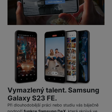
a
n
n
m
a
i
e
bí
c
r
je
e
y
ní
m
Vymazlený talent. Samsung
Galaxy S23 FE.
Při dlouhodobější práci nebo studiu vás báječně
podpoří
funkce Samsung DeX
, která skrývá ve