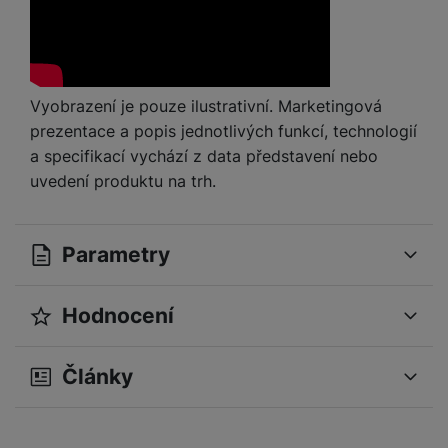
Vyobrazení je pouze ilustrativní. Marketingová
prezentace a popis jednotlivých funkcí, technologií
a specifikací vychází z data představení nebo
uvedení produktu na trh.
Parametry
Hodnocení
OBECNÉ
Pro vkládání recenzí je nutné se přihlásit.
Operační systém
Android
Články
Samsung Galaxy
Modelová řada
S23 FE
Recenze