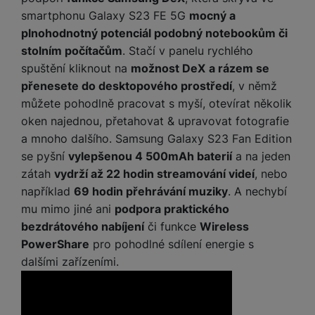
smartphonu Galaxy S23 FE 5G
mocný a
plnohodnotný potenciál podobný notebookům či
stolním počítačům
. Stačí v panelu rychlého
spuštění kliknout na
možnost DeX
a rázem se
přenesete do desktopového prostředí
, v němž
můžete pohodlně pracovat s myší, otevírat několik
oken najednou, přetahovat & upravovat fotografie
a mnoho dalšího. Samsung Galaxy S23 Fan Edition
se pyšní
vylepšenou 4 500mAh baterií
a na jeden
zátah
vydrží až 22 hodin streamování videí
, nebo
například
69 hodin přehrávání muziky
. A nechybí
mu mimo jiné ani
podpora praktického
bezdrátového nabíjení
či funkce
Wireless
PowerShare
pro pohodlné sdílení energie s
dalšími zařízeními
.