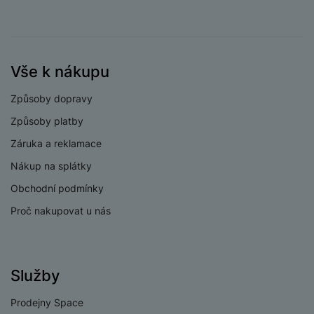
nemají úplně nejvyšší parametry, ale
výbavou i designem
jsou přesto jasnou vstupenkou do vyšší ligy
… Zároveň je
Rozlišení fotoaparátu
8 MPX
pořídíte za příznivější cenu
než například smartphony a
makro/teleobjektiv
tablety Ultra.
Vše k nákupu
Způsoby dopravy
PROCESOR
Způsoby platby
1x2,8 GHz+3x2,5
Záruka a reklamace
Rychlost CPU
GHz+4x1,8 GHz
Nákup na splátky
Počet jader
8
Obchodní podmínky
procesoru
Proč nakupovat u nás
Procesor
Exynos 2200
Služby
KONEKTIVITA
Prodejny Space