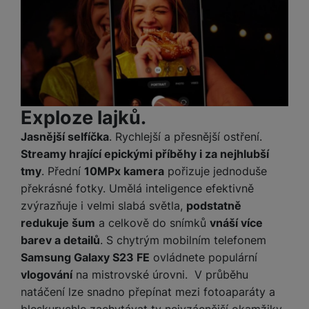
a
z
č
ě
d
e
ť
H
r
o
e
D
á
v
r
r
t
é
n
ž
o
k
í
á
v
a
a
k
é
Exploze lajků.
r
p
y
p
t
o
Jasnější selfíčka
. Rychlejší a přesnější ostření.
p
o
y
č
Streamy hrající epickými příběhy i za nejhlubší
r
w
ít
o
e
tmy
. Přední
10MPx kamera
pořizuje jednoduše
S
a
M
t
r
překrásné fotky. Umělá inteligence efektivně
t
č
ic
e
b
y
zvýrazňuje i velmi slabá světla,
podstatně
o
r
l
a
l
redukuje šum
a celkově do snímků
vnáší více
v
o
e
n
u
barev a detailů
. S chytrým mobilním telefonem
é
S
v
k
s
ž
D
Samsung Galaxy S23 FE
ovládnete populární
i
y
y
i
H
vlogování
na mistrovské úrovni. V průběhu
z
d
P
C
M
e
natáčení lze snadno přepínat mezi fotoaparáty a
l
o
ul
bleskurychle zachytávat ty nejvzácnější okamžiky.