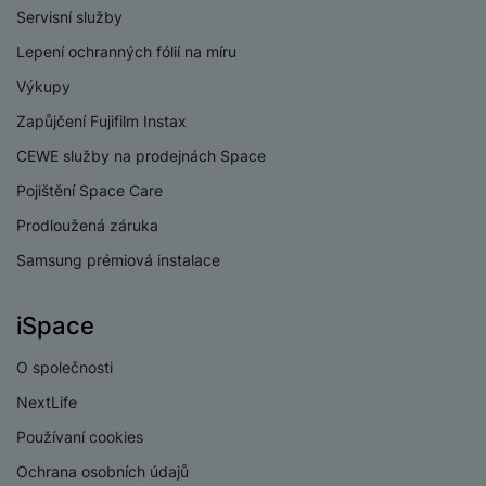
Verze bluetooth
Bluetooth 5.3
Servisní služby
Lepení ochranných fólií na míru
Verze Wi-Fi
Wi-Fi 6E
Výkupy
Dual SIM
Ano
Zapůjčení Fujifilm Instax
eSIM
Ano
CEWE služby na prodejnách Space
3,5 mm jack
Ne
Pojištění Space Care
Nano SIM
Ano
Prodloužená záruka
Samsung prémiová instalace
Paměťová karta
Ne
USB-C
Ano
iSpace
USB OTG
Ano
O společnosti
Wi-fi
Ano
NextLife
Bluetooth
Ano
Používaní cookies
Ochrana osobních údajů
Lightning port
Ne