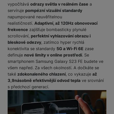
e
ří
č
vypočítává
odrazy světla v reálném čase
a
i
ri
z
o
servíruje
pompézní vizuální standardy
o
e
e
v
-
napumpované neuvěřitelnou
ní
é
P
v
realističností.
Adaptivní, až 120Hz obnovovací
s
ří
i
P
frekvence
zajišťuje bombasticky plynulé
t
sl
d
o
scrollování,
perfektní vyhlazování obrazu i
o
u
e
w
bleskové odezvy
, zatímco hyper rychlá
l
š
o
e
y
konektivita se standardy
5G a Wi-Fi 6E
zase
e
k
r
definuje
nové limity v online prostředí
. Se
n
a
b
H
st
b
a
smartphonem Samsung Galaxy S23 FE budete ve
e
ví
e
n
všem napřed. Za všech okolností. A dočkáte se
r
p
l
k
také
zdokonaleného chlazení
, co vykazuje
až
n
r
y
y
í
3,9násobně efektivnější odvod tepla
ve srovnání
o
s
k
s předchozí generací.
a
r
l
u
y
á
t
c
v
o
hl
e
k
o
s