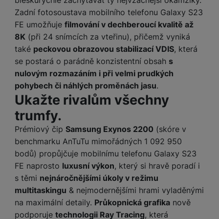
M
e
R
w
ti
Zadní fotosoustava mobilního telefonu Galaxy S23
ic
á
e
m
H
r
FE umožňuje
filmování v dechberoucí kvalitě až
m
r
é
e
o
8K
(při 24 snímcích za vteřinu), přičemž vyniká
e
b
di
r
S
č
a
také
peckovou obrazovou stabilizací VDIS
, která
a
ní
D
k
n
se postará o parádně konzistentní obsah
s
m
X
J
y
k
nulovým rozmazáním i při velmi prudkých
y
C
e
p
y
pohybech či náhlých proměnách jasu
.
ši
d
r
p
Ukažte rivalům všechny
n
o
r
H
trumfy.
o
F
o
e
r
r
d
r
Prémiový čip
Samsung Exynos 2200
(skóre v
á
a
v
n
benchmarku AnTuTu mimořádných 1 092 950
z
m
ě
í
bodů) propůjčuje mobilnímu telefonu Galaxy S23
o
e
a
a
FE naprosto
luxusní výkon
, který si hravě poradí i
v
T
ví
p
é
V
c
s těmi
nejnáročnějšími úkoly v režimu
o
b
e
multitaskingu
& nejmodernějšími hrami vyladěnými
č
A
a
z
na maximální detaily.
Průkopnická grafika
nově
ít
u
t
a
podporuje
technologii Ray Tracing
, která
a
d