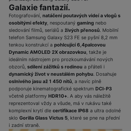
y
n
k
a
e
Galaxie fantazií.
t
a
y
d
r
v
N
b
Fotografování,
natáčení poutavých videí a vlogů s
t
í
a
E
íj
P
osobitými efekty
, nespoutaný
gaming
nebo
o
k
b
x
e
ří
sledování filmů, seriálů a
živých přenosů
. Mobilní
r
d
íj
t
č
sl
y
telefon Samsung Galaxy S23 FE se pyšní 8,2 mm
o
e
e
k
u
m
tenkou konstrukcí a
pohlcující 6,4palcovou
č
r
y
š
B
á
k
n
Dynamic AMOLED 2X obrazovkou
, takže je
(
e
a
c
y
í
ideálním nástrojem pro prozkoumávání nových
2
n
t
í
H
3
st
obzorů,
sdílení zážitků s rodinou
a přáteli i
e
L
m
D
0
ví
dynamický život v neustálém pohybu
. Dosahuje
ri
o
s
D
V
p
e
oslnivého jasu až 1 450 nitů
, a navíc plně
k
p
d
)
r
a
á
podporuje kinematografické spektrum
DCI-P3
o
is
o
n
t
t
včetně platformy
HDR10+
. A aby vás náležitě
N
k
A
a
o
ř
reprezentoval vždy a všude, má v rukávu také
a
y
p
p
r
e
b
komplexní krytí dle
certifikace IP68
a ultra odolné
pl
á
y
E
b
íj
sklo
Gorilla Glass Victus 5
, které se pne na přední
e
j
x
i
e
W
P
i zadní straně.
e
t
č
cí
a