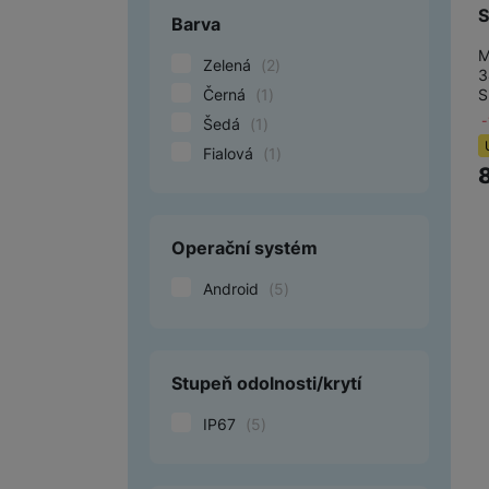
S
Barva
M
Zelená
(
2
)
3
Černá
(
1
)
S
Šedá
(
1
)
Fialová
(
1
)
Operační systém
Android
(
5
)
Stupeň odolnosti/krytí
IP67
(
5
)