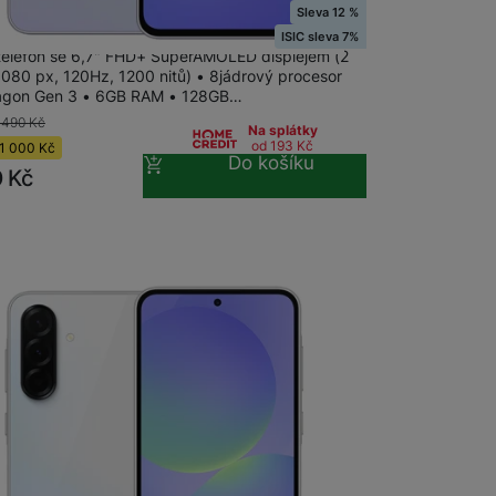
Sleva 12 %
ng Galaxy A36 5G 6+128GB Lavender
ISIC sleva 7%
Stolní pevné linky
 telefon se 6,7" FHD+ SuperAMOLED displejem (2
 080 px, 120Hz, 1200 nitů) • 8jádrový procesor
agon Gen 3 • 6GB RAM • 128GB…
CUBE1
 490
Kč
Na splátky
od 193
Kč
1 000
Kč
Do košíku
0
Kč