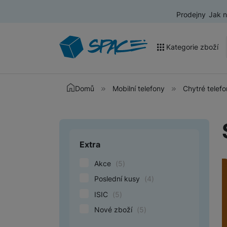
Prodejny
Jak 
Kategorie zboží
Akce a výprodej
Domů
Mobilní telefony
Chytré telef
Mobilní telefony
Nositelná elektronika
Extra
Upřesnit paramet
Televize
Akce
(
5
)
Audio
Poslední kusy
(
4
)
Domácí spotřebiče
ISIC
(
5
)
Tablety
Nové zboží
(
5
)
Foto