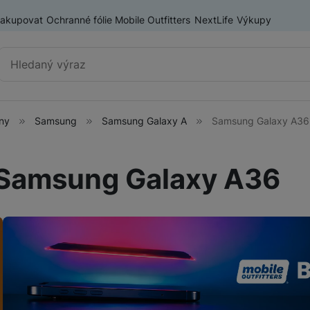
nakupovat
Ochranné fólie Mobile Outfitters
NextLife
Výkupy
Vyhledávání
ony
Samsung
Samsung Galaxy A
Samsung Galaxy A36
Chytré telefony
iPhone
Samsung Galaxy A36
Samsung
ry
OnePlus
Xiaomi
Honor
Odolné mobilní telefony
Renewd iPhone