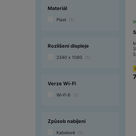
Materiál
Plast
(
5
)
S
S
M
Rozlišení displeje
3
S
2340 x 1080
(
5
)
Verze Wi-Fi
Wi-Fi 6
(
5
)
Způsob nabíjení
Kabelové
(
5
)