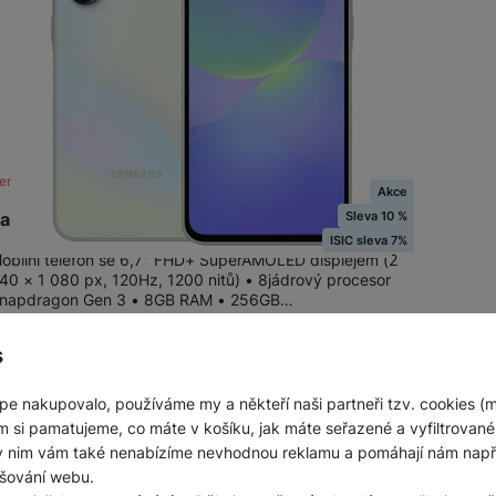
ení skladem
Akce
Sleva 10 %
amsung Galaxy A36 5G 8+256GB Light Green
ISIC sleva 7%
obilní telefon se 6,7" FHD+ SuperAMOLED displejem (2
40 × 1 080 px, 120Hz, 1200 nitů) • 8jádrový procesor
napdragon Gen 3 • 8GB RAM • 256GB…
-10 %
9 990
Kč
s
Ušetříte
1 000
Kč
Nelze koupit
8 990
Kč
pe nakupovalo, používáme my a někteří naši partneři tzv. cookies (
m si pamatujeme, co máte v košíku, jak máte seřazené a vyfiltrované p
ky nim vám také nenabízíme nevhodnou reklamu a pomáhají nám napřík
šování webu.