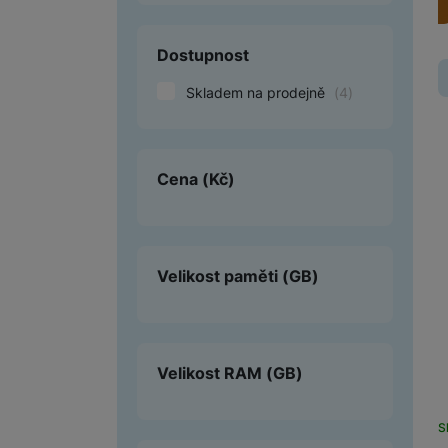
Smart
Dostupnost
Ventilátory
Skladem na prodejně
(
4
)
Počítače a notebooky
Herní zóna
Cena
(Kč)
Péče o zdraví a tělo
Příslušenství
Velikost paměti
(GB)
Dárkové poukázky iSpace
Vrácené zboží
Velikost RAM
(GB)
S