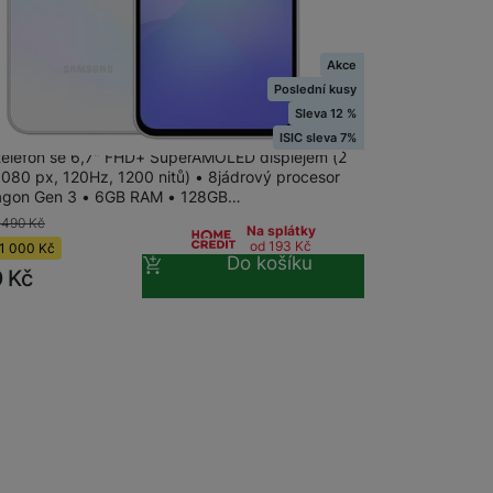
Akce
na prodejně
na 1 prodejně
Poslední kusy
Sleva 12 %
g Galaxy A36 5G 6+128GB Light Gray
ISIC sleva 7%
 telefon se 6,7" FHD+ SuperAMOLED displejem (2
 080 px, 120Hz, 1200 nitů) • 8jádrový procesor
agon Gen 3 • 6GB RAM • 128GB…
 490
Kč
Na splátky
od 193
Kč
1 000
Kč
Do košíku
0
Kč