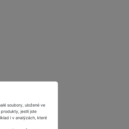
malé soubory, uložené ve
rodukty, jestli jste
lad i v analýzách, které