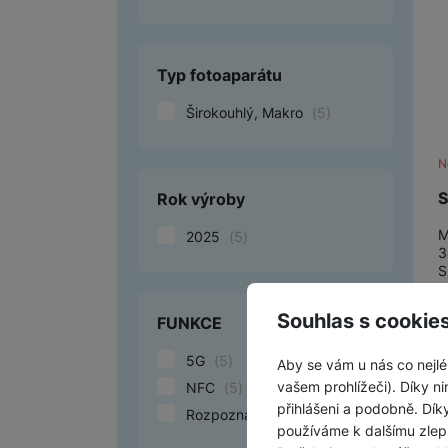
Typ fotoaparátu
Širokouhlý, Makro
(
5
)
N
S
Rok výroby
M
2025
(
5
)
3
S
Souhlas s cookie
FUNKCE
5G
(
5
)
Aby se vám u nás co nejlé
vašem prohlížeči). Díky ni
NFC
(
5
)
přihlášeni a podobně. Dí
Rozpoznání obličeje
(
5
)
používáme k dalšímu zlep