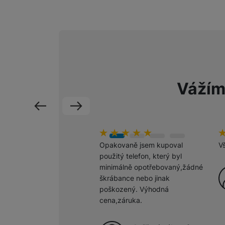
Marketingové cookies pou
na našich stránkách, tak n
Vážím
předchozí
následující
hodnoceni_zakazniku
100
%
h
1
Opakovaně jsem kupoval
V
použitý telefon, který byl
minimálně opotřebovaný,žádné
škrábance nebo jinak
poškozený. Výhodná
cena,záruka.