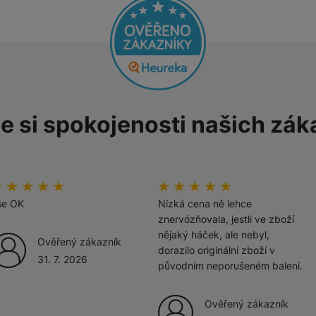
žíváme my nebo naši partneři, abychom vám mohli zobrazit vhodné
a stránkách třetích stran.
e si spokojenosti našich zák
odnoceni_zakazniku
00
%
hodnoceni_zakazniku
100
%
še OK
Nízká cena ně lehce
znervózňovala, jestli ve zboží
nějaký háček, ale nebyl,
Ověřený zákazník
dorazilo originální zboží v
31. 7. 2026
původním neporušeném balení.
Ověřený zákazník