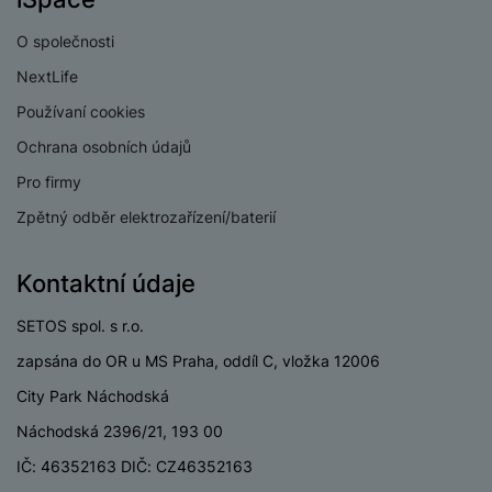
v
p
í
r
O společnosti
a
P
NextLife
H
č
ř
e
Používaní cookies
k
í
r
y
s
Ochrana osobních údajů
ní
a
l
m
Pro firmy
s
u
o
u
š
Zpětný odběr elektrozařízení/baterií
ni
š
e
t
i
n
o
Kontaktní údaje
č
s
r
k
t
y
SETOS spol. s r.o.
y
v
í
zapsána do OR u MS Praha, oddíl C, vložka 12006
H
P
p
e
ří
City Park Náchodská
r
r
sl
Náchodská 2396/21, 193 00
o
n
u
t
í
IČ: 46352163 DIČ: CZ46352163
š
e
o