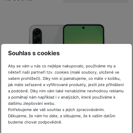
y
r
t
c
n
t
d
á
r
m
t
o
v
k
i
ř
O
in
s
a
o
k
m
í
y
c
e
u
k
kl
š
ni
a
o
k
e
b
t
y
a
n
t
bi
f
i
d
p
y
o
ln
o
č
o
r
a
r
í
t
e
o
o
b
y
t
o
r
t
a
Souhlas s cookies
el
a
L
S
o
a
t
e
p
e
m
v
b
o
Aby se vám u nás co nejlépe nakupovalo, používáme my a
f
a
d
a
é
le
h
někteří naši partneři tzv. cookies (malé soubory, uložené ve
o
r
n
rt
k
t
y
vašem prohlížeči). Díky nim si pamatujeme, co máte v košíku,
n
á
i
a
y
n
jak máte seřazené a vyfiltrované produkty, jestli jste přihlášeni
y
t
P
c
m
a
a podobně. Díky nim vám také nenabízíme nevhodnou reklamu
ů
ř
e
D
e
n
a pomáhají nám například i v analýzách, které používáme k
Akce
m
í
r
r
o
dalšímu zlepšování webu.
Sleva 4 %
Není skladem
P
s
ž
y
t
Potřebujeme ale váš souhlas s jejich zpracováváním.
ISIC sleva 7%
N
r
l
Samsung Galaxy A56 5G 8+256GB Gray
á
S
e
Děkujeme, že nám ho dáte, a slibujeme, že k vašim datům
a
a
u
D
k
t
budeme chovat zodpovědně.
b
b
č
Mobilní telefon se 6,7" FHD+ SuperAMOLED displejem (2 340 ×
š
a
y
a
o
1 080 px, 120Hz, 1200 nitů) • 8jádrový procesor Exynos 1580
í
k