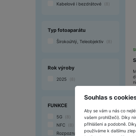
Kabelové i bezdrátové
(
8
)
Typ fotoaparátu
Širokoúhlý, Teleobjektiv
(
8
)
S
S
Rok výroby
M
d
2025
(
8
)
n
Souhlas s cookie
FUNKCE
Aby se vám u nás co nejlé
5G
(
8
)
vašem prohlížeči). Díky ni
přihlášeni a podobně. Dí
NFC
(
8
)
používáme k dalšímu zlep
Rozpoznání obličeje
(
8
)