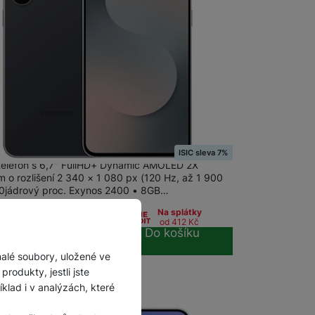
m
na 10 prodejnách
g Galaxy S25 FE 8+128GB Jetblack
ISIC sleva 7%
 telefon s 6,7" FullHD+ Dynamic AMOLED 2X
m o rozlišení 2 340 × 1 080 px (120 Hz, až 1 900
 10jádrový proc. Exynos 2400 • 8GB…
99
Kč
Na splátky
od 412
Kč
Do košíku
malé soubory, uložené ve
rodukty, jestli jste
lad i v analýzách, které