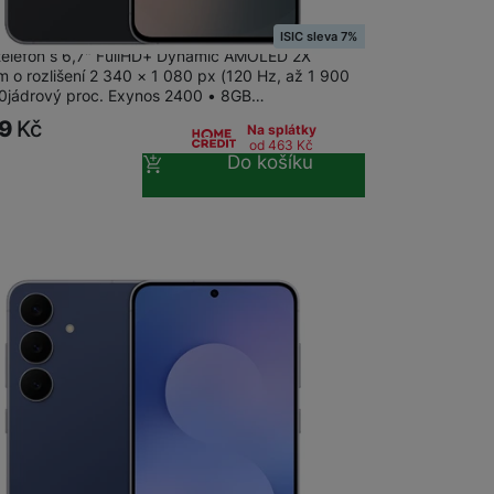
g Galaxy S25 FE 8+256GB Jetblack
ISIC sleva 7%
Stolní pevné linky
 telefon s 6,7" FullHD+ Dynamic AMOLED 2X
m o rozlišení 2 340 × 1 080 px (120 Hz, až 1 900
 10jádrový proc. Exynos 2400 • 8GB…
CUBE1
99
Kč
Na splátky
od 463
Kč
Do košíku