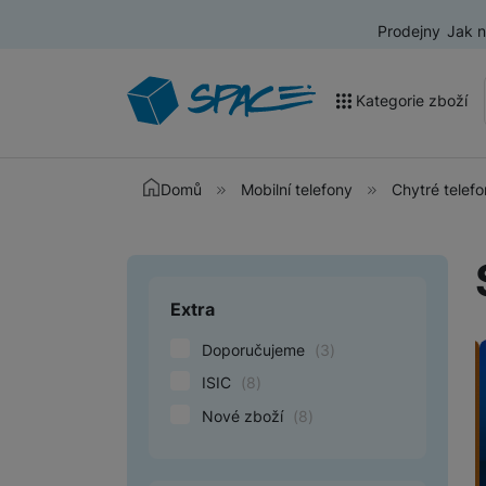
Prodejny
Jak 
Kategorie zboží
Akce a výprodej
Domů
Mobilní telefony
Chytré telef
Mobilní telefony
Nositelná elektronika
Extra
Upřesnit paramet
Televize
Doporučujeme
(
3
)
Audio
ISIC
(
8
)
Domácí spotřebiče
Nové zboží
(
8
)
Tablety
Foto