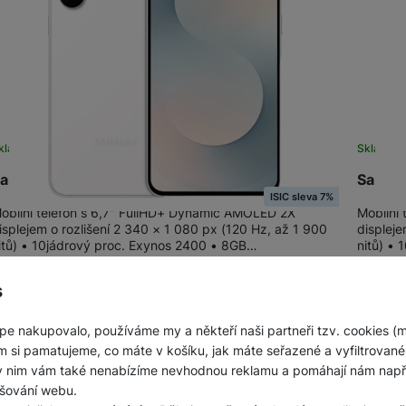
kladem
Sklade
amsung Galaxy S25 FE 8+128GB White
Samsun
ISIC sleva 7%
obilní telefon s 6,7" FullHD+ Dynamic AMOLED 2X
Mobilní
isplejem o rozlišení 2 340 × 1 080 px (120 Hz, až 1 900
displeje
itů) • 10jádrový proc. Exynos 2400 • 8GB…
nitů) •
15 999
Kč
15 9
Na splátky
od 412
Kč
s
Do košíku
pe nakupovalo, používáme my a někteří naši partneři tzv. cookies (
m si pamatujeme, co máte v košíku, jak máte seřazené a vyfiltrované p
ky nim vám také nenabízíme nevhodnou reklamu a pomáhají nám napřík
šování webu.