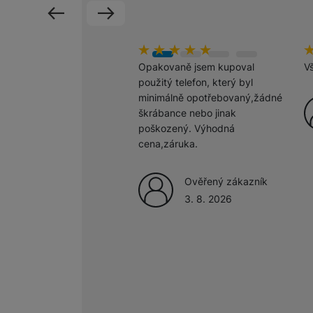
předchozí
následující
hodnoceni_zakazniku
100
%
h
1
Opakovaně jsem kupoval
V
použitý telefon, který byl
minimálně opotřebovaný,žádné
škrábance nebo jinak
poškozený. Výhodná
cena,záruka.
Ověřený zákazník
3. 8. 2026