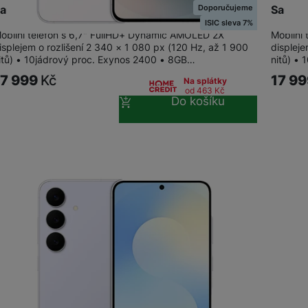
Doporučujeme
amsung Galaxy S25 FE 8+256GB White
Samsun
OPPO
ISIC sleva 7%
obilní telefon s 6,7" FullHD+ Dynamic AMOLED 2X
Mobilní
isplejem o rozlišení 2 340 × 1 080 px (120 Hz, až 1 900
displeje
POCO
itů) • 10jádrový proc. Exynos 2400 • 8GB…
nitů) •
OPPO
17 999
Kč
17 9
Na splátky
OSCAL
od 463
Kč
Do košíku
TCL
ZTE