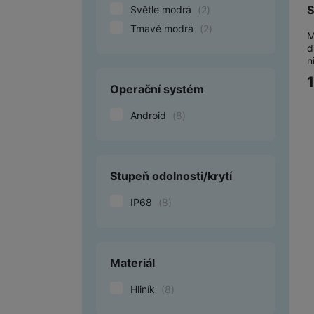
S
Světle modrá
(
2
)
Tmavě modrá
(
2
)
M
d
n
Operační systém
Android
(
8
)
Stupeň odolnosti/krytí
IP68
(
8
)
Materiál
Hliník
(
8
)