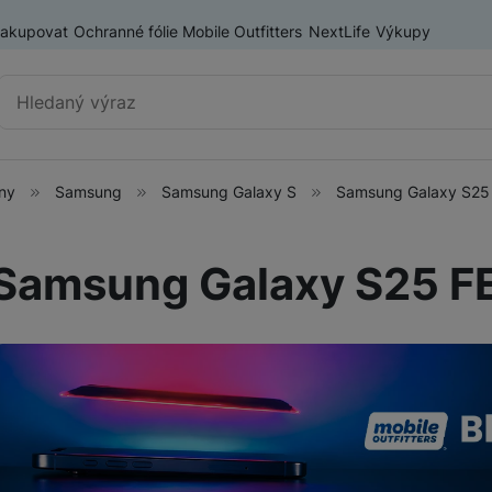
nakupovat
Ochranné fólie Mobile Outfitters
NextLife
Výkupy
Vyhledávání
ony
Samsung
Samsung Galaxy S
Samsung Galaxy S25
Chytré telefony
iPhone
Samsung Galaxy S25 F
Samsung
ry
OnePlus
Xiaomi
Honor
Odolné mobilní telefony
Renewd iPhone