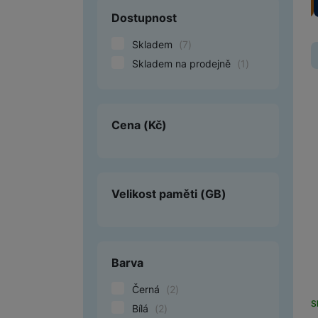
Dostupnost
Smart
Skladem
(
7
)
Ventilátory
Skladem na prodejně
(
1
)
Počítače a notebooky
Herní zóna
Cena
(Kč)
Péče o zdraví a tělo
Příslušenství
Velikost paměti
(GB)
Dárkové poukázky iSpace
Vrácené zboží
Barva
Černá
(
2
)
S
Bílá
(
2
)