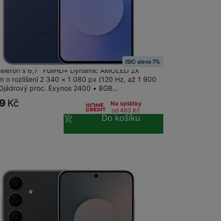
m
na 23 prodejnách
ng Galaxy S25 FE 8+256GB Navy
ISIC sleva 7%
 telefon s 6,7" FullHD+ Dynamic AMOLED 2X
m o rozlišení 2 340 × 1 080 px (120 Hz, až 1 900
 10jádrový proc. Exynos 2400 • 8GB…
99
Kč
Na splátky
od 463
Kč
Do košíku