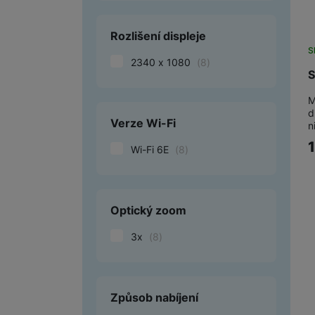
Rozlišení displeje
S
2340 x 1080
(
8
)
S
M
d
Verze Wi-Fi
n
Wi-Fi 6E
(
8
)
Optický zoom
3x
(
8
)
Způsob nabíjení