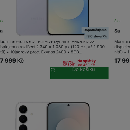
kladem
Sklade
Doporučujeme
amsung Galaxy S25 FE 8+256GB Icyblue
Samsu
ISIC sleva 7%
obilní telefon s 6,7" FullHD+ Dynamic AMOLED 2X
Mobilní
isplejem o rozlišení 2 340 × 1 080 px (120 Hz, až 1 900
displeje
itů) • 10jádrový proc. Exynos 2400 • 8GB…
nitů) •
17 999
Kč
17 9
Na splátky
od 463
Kč
Do košíku