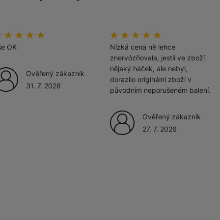
odnoceni_zakazniku
00
%
hodnoceni_zakazniku
100
%
še OK
Nízká cena ně lehce
znervózňovala, jestli ve zboží
nějaký háček, ale nebyl,
Ověřený zákazník
dorazilo originální zboží v
31. 7. 2026
původním neporušeném balení.
Ověřený zákazník
27. 7. 2026