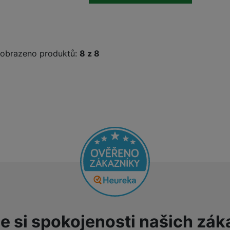
žíváme my nebo naši partneři, abychom vám mohli zobrazit vhodné
a stránkách třetích stran.
obrazeno produktů:
z
8
e si spokojenosti našich zák