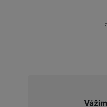
Marketingové cookies pou
na našich stránkách, tak n
Z
Vážím