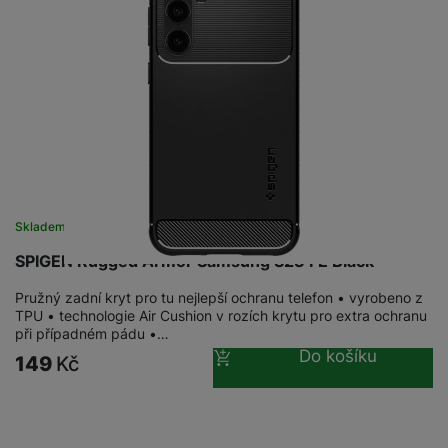
Skladem
SPIGEN Rugged Armor Samsung S23 FE Black
Pružný zadní kryt pro tu nejlepší ochranu telefon • vyrobeno z
TPU • technologie Air Cushion v rozích krytu pro extra ochranu
při případném pádu •…
Do košíku
149
Kč