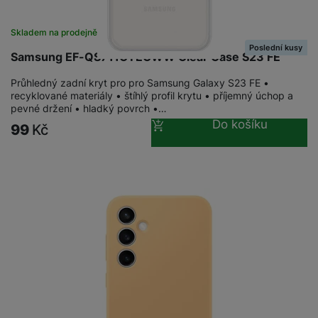
a
n
n
m
a
i
Skladem na prodejně
na 1 prodejně
e
bí
c
Poslední kusy
r
je
Samsung EF-QS711CTEGWW Clear Case S23 FE
e
y
ní
Průhledný zadní kryt pro pro Samsung Galaxy S23 FE •
m
recyklované materiály • štíhlý profil krytu • příjemný úchop a
pevné držení • hladký povrch •…
Do košíku
99
Kč