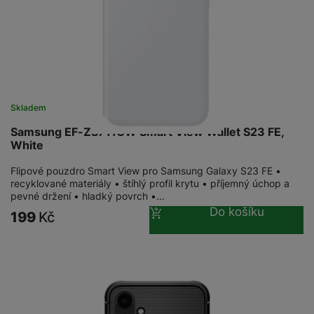
Skladem
Samsung EF-ZS711CW Smart View Wallet S23 FE,
White
Flipové pouzdro Smart View pro Samsung Galaxy S23 FE •
recyklované materiály • štíhlý profil krytu • příjemný úchop a
pevné držení • hladký povrch •…
Do košíku
199
Kč