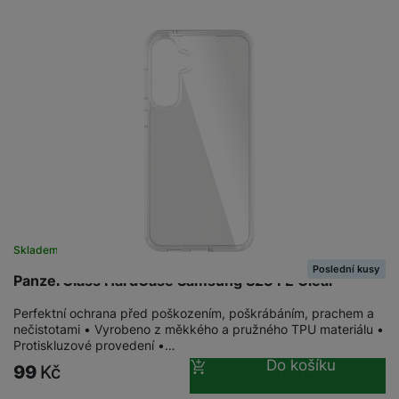
Skladem
Poslední kusy
PanzerGlass HardCase Samsung S23 FE Clear
Perfektní ochrana před poškozením, poškrábáním, prachem a
nečistotami • Vyrobeno z měkkého a pružného TPU materiálu •
Protiskluzové provedení •…
Do košíku
99
Kč