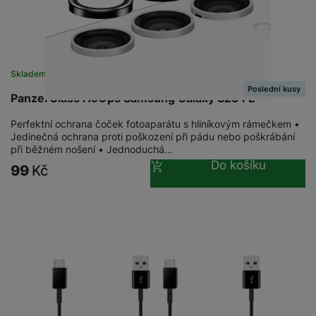
Skladem
Poslední kusy
PanzerGlass HoOps Samsung Galaxy S23 FE
Perfektní ochrana čoček fotoaparátu s hliníkovým rámečkem •
Jedinečná ochrana proti poškození při pádu nebo poškrábání
při běžném nošení • Jednoduchá…
Do košíku
99
Kč