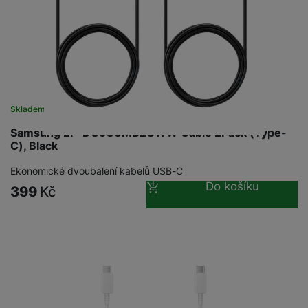
Skladem
Samsung EP-DG930MBEGWW Cable 2Pack (Type-
C), Black
Ekonomické dvoubalení kabelů USB-C
Do košíku
399
Kč