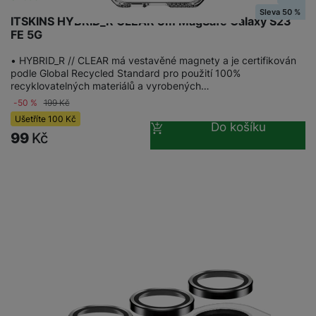
Sleva 50 %
ITSKINS HYBRID_R CLEAR 3m MagSafe Galaxy S23
FE 5G
• HYBRID_R // CLEAR má vestavěné magnety a je certifikován
podle Global Recycled Standard pro použití 100%
recyklovatelných materiálů a vyrobených…
-50 %
199
Kč
Ušetříte
100
Kč
Do košíku
99
Kč