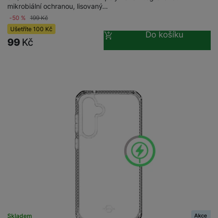
mikrobiální ochranou, lisovaný…
-50 %
199
Kč
Ušetříte
100
Kč
Do košíku
99
Kč
Akce
Skladem