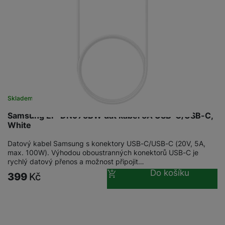
Skladem
na 27 prodejnách
Samsung EP-DN975BW dat kabel 5A USB-C/USB-C,
White
Datový kabel Samsung s konektory USB-C/USB-C (20V, 5A,
max. 100W). Výhodou oboustranných konektorů USB-C je
rychlý datový přenos a možnost připojit…
Do košíku
399
Kč