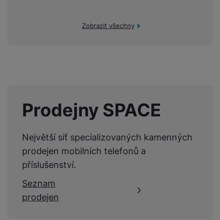
P
d
a
i
d
ří
n
m
č
i
s
i
Zobrazit všechny
ě
e
o
l
c
ť
u
e
o
H
š
P
v
e
e
P
o
é
r
n
ří
u
k
n
s
s
z
a
í
t
l
d
rt
p
Prodejny SPACE
v
u
r
y
ř
í
š
a
í
p
e
p
s
Největší síť specializovaných kamenných
r
n
r
l
prodejen mobilních telefonů a
o
s
o
u
A
t
A
příslušenství.
š
ir
v
ir
e
Seznam
P
í
p
n
o
p
o
prodejen
s
d
r
d
t
s
o
s