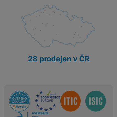
v
p
í
r
a
P
H
č
ř
e
k
í
r
y
s
ní
a
l
m
s
u
o
u
š
ni
š
28 prodejen v ČR
e
t
i
n
o
č
s
r
k
t
y
y
v
í
H
P
p
Sdružení
e
ří
r
r
sl
o
n
u
t
í
š
e
o