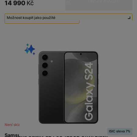
Nelze koupit
Tyto cookies nám umožňují měření výkonu našeho webu i
o
14 990
Kč
r
y
ří
K
R
Marketingové
Marketingové
-
abychom vás neobtěžovali nevhodnou
našich reklamních kampaní. Jejich pomocí určujeme počet
n
y
/
s
a
y
reklamou
.
návštěv a zdroje návštěv našich internetových stránek. Data
e
a
n
l
b
Možnost koupit jako použité
Povoleno
c
získaná pomocí těchto cookies zpracováváme souhrnně a
p
o
u
e
h
P
anonymně, takže nejsme schopni identifikovat konkrétní
Použité - Lehce používané
8 990
Kč
ř
s
š
l
l
ří
uživatele našeho webu.
e
i
e
Marketingové cookies používáme my nebo naši partneři,
y
o
s
d
č
n
abychom vám mohli zobrazit vhodné obsahy nebo reklamy jak
n
l
s
R
e
na našich stránkách, tak na stránkách třetích stran.
s
a
u
á
e
d
t
b
š
d
d
a
v
íj
e
k
u
t
í
e
n
y
k
p
č
s
P
c
r
F
k
t
T
ří
e
o
l
y
v
e
s
t
a
í
l
l
a
S
s
p
e
u
b
íť
h
r
k
š
l
o
d
o
o
e
e
Není skladem
v
i
i
n
n
t
ISIC sleva 7%
é
s
P
Samsung Galaxy S24 5G 128GB Onyx Black
v
s