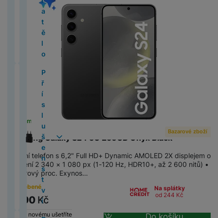
í
e
á
e
P
e
t
id
ž
A
š
a
a
l
u
p
p
v
l
n
g
F
r
k
a
t
Bazarové zboží
(
8
)
M
d
h
l
o
e
k
L
e
x
č
e
c
r
r
y
o
M
é
e
ol
y
t
y
a
m
o
e
ř
y
n
y
Nové zboží
(
2
)
k
h
o
a
s
O
a
li
e
d
Ti
ě
N
T
c
H
i
n
v
e
S
P
s
S
y
á
d
č
a
s
Z
c
P
n
s
l
i
C
B
e
e
i
e
ří
t
2
T
S
t
u
k
v
c
a
B
l
k
Xi
I
k
o
k
L
S
o
r
1
z
n
s
v
4
a
a
k
k
y
a
al
b
o
a
y
a
n
á
o
tr
o
n
7
e
c
l
í
Stav použitého zboží
b
m
a
t
č
e
o
y
P
Z
o
d
r
n
S
e
k
í
P
P
o
u
T
O
le
s
o
e
S
z
k
S
ř
T
m
A
B
u
n
M
a
Lehce používané
(
4
)
a
P
p
é
B
ří
r
š
C
P
t
u
r
a
p
Ai
t
í
F
E
i
p
e
k
y
o
m
m
r
r
č
l
s
T
T
Opotřebené
(
4
)
e
L
P
y
n
y
m
e
r
a
s
o
R
p
z
č
F
P
bi
s
o
o
o
e
u
l
y
ěl
n
O
O
O
g
s
č
M
ti
l
t
e
l
d
n
U
ří
ln
u
v
j
o
e
u
č
a
Skladem na prodejně
na 1 prodejně
s
s
n
G
u
e
5
o
u
o
T
d
e
r
í
JI
s
í
n
C
á
e
z
t
š
o
N
Bazarové zboží
t
M
c
e
al
n
ní
(
n
š
a
Samsung Galaxy S24 5G 256GB Onyx Black
e
m
i
á
v
FI
l
Dostupnost
t
g
U
ní
k
u
o
e
v
ik
v
a
al
P
a
g
d
2
5
e
p
c
i
P
t
a
L
u
el
G
B
t
b
o
n
é
o
í
c
lu
x
Mobilní telefon s 6,2" Full HD+ Dynamic AMOLED 2X displejem o
G
o
0
Skladem na prodejně
(
8
)
n
a
G
n
N
h
o
r
M
š
e
al
E
T
o
y
t
s
v
n
rozlišení 2 340 × 1 080 px (1-120 Hz, HDR10+, až 2 600 nitů) •
B
N
s
y
al
m
2
s
r
P
o
o
o
v
n
p
e
f
a
10jádrový proc. Exynos…
1
a
r
h
t
y
o
in
S
a
á
6
t
á
S
M
Č
t
n
é
é
r
S
n
o
x
b
y
h
v
s
o
t
E
Opotřebené
x
Na splátky
c
)
v
t
n
e
is
e
e
p
d
o
e
s
n
y
l
S
a
í
a
od 244
Kč
k
e
l
Cena
(Kč)
9 490
Kč
y
n
í
y
a
g
H
ti
1
e
e
m
t
t
y
S
e
a
n
p
v
M
P
n
e
S
o
O
v
a
e
č
6
v
s
o
y
v
Oproti novému ušetříte
2
Do košíku
t
m
d
r
a