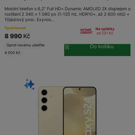
y
r
t
c
n
t
d
á
r
m
t
o
v
Mobilní telefon s 6,2" Full HD+ Dynamic AMOLED 2X displejem o
k
i
ř
O
in
s
a
o
k
rozlišení 2 340 × 1 080 px (1-120 Hz, HDR10+, až 2 600 nitů) •
m
í
y
c
e
u
k
kl
š
ni
a
10jádrový proc. Exynos…
o
k
e
b
t
y
a
n
t
bi
Opotřebené
f
Na splátky
i
d
p
y
o
od 231
Kč
ln
o
8 990
Kč
č
o
r
a
r
í
t
e
o
o
b
Oproti novému ušetříte
y
Do košíku
t
o
r
t
a
4 000
Kč
el
a
L
S
o
a
t
e
p
e
m
v
b
o
f
a
d
a
é
le
h
o
r
n
rt
k
t
y
n
á
i
a
y
n
y
t
P
c
m
a
ů
ř
e
D
e
n
m
í
r
r
o
P
s
ž
y
t
N
r
l
á
S
e
a
a
u
D
k
t
b
b
č
š
a
y
a
o
í
k