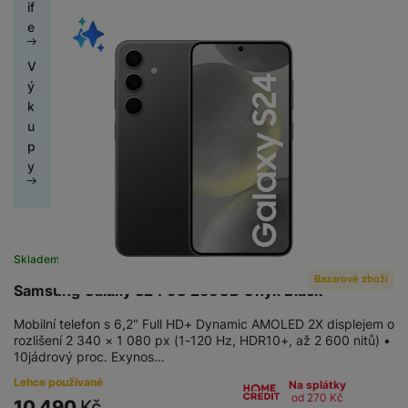
y
ů
í
t
ří
if
c
s
k
i
c
č
bí
o
r
m
t
o
s
e
h
o
y
F
o
h
e
je
u
n
el
k
l
é
r
é
á
č
z
í
e
Fi
a
u
V
m
T
y
S
n
t
k
d
a
S
f
t
m
š
ý
o
e
I
y
k
y
r
p
o
A
o
n
e
e
k
ni
l
M
a
k
a
o
u
u
n
e
r
n
u
t
D
e
k
c
a
č
n
t
y
s
y
s
p
o
á
v
S
a
h
o
ít
d
o
Xi
s
t
y
r
m
i
o
rt
y
b
a
b
J
-
a
n
v
y
s
z
n
y
tr
a
č
a
e
m
o
á
í
k
e
y
ý
l
o
r
d
Ši
o
Ti
m
r
k
é
s
m
y
v
y,
n
r
D
t
s
i
a
p
h
l
h
p
é
r
Skladem na prodejně
na 1 prodejně
o
o
o
o
k
m
o
ol
u
o
r
ž
e
Bazarové zboží
r
k
m
á
k
č
Samsung Galaxy S24 5G 256GB Onyx Black
ic
c
di
o
D
i
p
á
o
á
r
y
ít
í
h
n
t
if
d
r
z
ú
Mobilní telefon s 6,2" Full HD+ Dynamic AMOLED 2X displejem o
c
n
a
st
á
k
a
u
l
C
o
rozlišení 2 340 × 1 080 px (1-120 Hz, HDR10+, až 2 600 nitů) •
o
hl
í
y
č
r
t
á
b
10jádrový proc. Exynos…
z
e
h
d
v
é
s
p
ů
oj
k
m
l
é
y
u
é
m
Lehce používané
p
r
Na splátky
m
k
a
H
e
od 270
Kč
r
tr
k
f
o
10 490
Kč
o
o
a