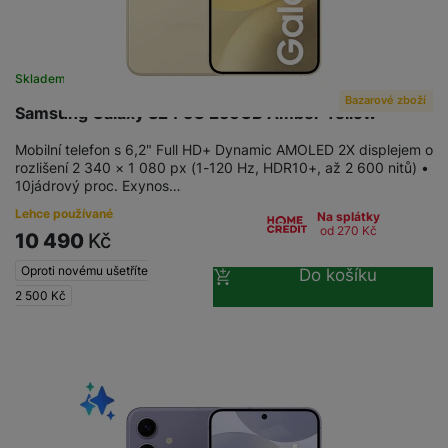
e
l
a
ti
o
j
y
n
e
s
v
k
e
a
s
k
t
y
y
č
s
t
o
o
Skladem na prodejně
na 1 prodejně
k
u
B
v
h
j
R
Bazarové zboží
y
š
l
í
Samsung Galaxy S24 5G 256GB Amber Yellow
l
a
o
i
e
e
n
u
F
č
Mobilní telefon s 6,2" Full HD+ Dynamic AMOLED 2X displejem o
s
N
d
y
t
P
ól
rozlišení 2 340 × 1 080 px (1-120 Hz, HDR10+, až 2 600 nitů) •
k
k
a
y
p
e
ří
ie
10jádrový proc. Exynos…
y
y
b
r
r
sl
M
Lehce používané
D
íj
Na splátky
o
y
u
o
V
od 270
Kč
F
10 490
Kč
ig
e
t
š
bi
y
o
it
K
č
a
e
Oproti novému ušetříte
le
Do košíku
s
t
ál
l
k
b
n
O
a
2 500
Kč
o
ní
á
y
l
st
u
v
p
f
v
d
e
ví
tf
a
o
o
e
o
t
p
it
č
u
t
s
a
y
r
t
e
z
o
n
u
o
e
d
r
Kl
i
t
m
rs
r
á
á
c
a
o