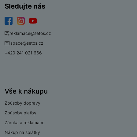
a
z
č
ě
Sledujte nás
d
e
ť
H
r
o
e
D
á
v
r
Facebook
Instagram
YouTube
r
t
é
n
reklamace@setos.cz
ž
o
k
í
á
v
ispace@setos.cz
a
a
k
é
r
p
+420 241 021 666
y
p
t
o
p
o
y
č
r
w
ít
o
e
S
a
M
t
r
t
č
ic
e
b
Vše k nákupu
y
o
r
l
a
l
v
o
e
n
Způsoby dopravy
u
é
S
v
k
s
Způsoby platby
ž
D
i
y
y
i
H
z
Záruka a reklamace
d
P
C
M
e
Nákup na splátky
l
o
ul