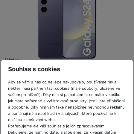
a
m
v
e
P
bi
a
B
e
e
ř
ln
M
b
e
č
s
í
í
y
a
z
k
ni
s
t
ši
t
d
y
c
l
el
a
o
r
e
u
e
p
h
á
k
š
f
o
y
t
t
e
o
dl
o
a
n
n
S
Skladem na prodejně
na 1 prodejně
o
v
bl
s
y
l
Bazarové zboží
ž
é
Souhlas s cookies
e
Samsung Galaxy S24 5G 128GB Cobalt Violet
t
u
k
n
t
P
v
n
y
a
Mobilní telefon s 6,2" Full HD+ Dynamic AMOLED 2X displejem o
ů
Aby se vám u nás co nejlépe nakupovalo, používáme my a
ří
í
e
rozlišení 2 340 × 1 080 px (1-120 Hz, HDR10+, až 2 600 nitů) •
p
b
někteří naši partneři tzv. cookies (malé soubory, uložené ve
m
s
p
č
10jádrový proc. Exynos…
o
íj
vašem prohlížeči). Díky nim si pamatujeme, co máte v košíku,
l
r
n
S
d
e
Lehce používané
jak máte seřazené a vyfiltrované produkty, jestli jste přihlášeni
Na splátky
u
o
í
od 231
Kč
I
m
č
a podobně. Díky nim vám také nenabízíme nevhodnou reklamu
8 990
Kč
š
A
c
M
y
k
a pomáhají nám například i v analýzách, které používáme k
e
p
Oproti novému ušetříte
l
Do košíku
k
š
y
dalšímu zlepšování webu.
n
p
o
6 000
Kč
Potřebujeme ale váš souhlas s jejich zpracováváním.
a
s
l
T
n
N
Děkujeme, že nám ho dáte, a slibujeme, že k vašim datům
rt