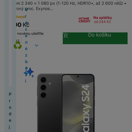
y
A
n
t
a
t
o
M
n
s
rozlišení 2 340 × 1 080 px (1-120 Hz, HDR10+, až 2 600 nitů) •
G
k
Stupeň odolnosti/krytí
a
M
Z
y
h
č
s
U
k
S
í
e
x
10jádrový proc. Exynos…
u
o
5
í
t
V
y
s
4
d
al
e
a
JI
l
U
k
l
y
S
di
k
(
o
n
IP68
(
10
)
r
Opotřebené
o
Na splátky
(
r
l
v
FI
o
S
y
e
X
a
o
S
Ai
2
v
í
od 244
Kč
á
9 490
Kč
n
2
a
sl
a
L
p
R
f
c
m
m
r
0
l
s
c
i
0
v
u
č
M
A
o
O
o
o
Oproti novému ušetříte
s
Do košíku
a
M
2
a
p
e
c
2
o
c
e
In
p
č
G
Rozlišení displeje
n
v
u
3 500
Kč
rt
3
5
d
r
n
4
t
h
R
st
p
ít
A
ů
e
n
o
(
)
a
c
é
Z
)
ní
á
o
a
2340 x 1080
(
10
)
l
a
L
m
r
g
s
2
č
h
z
r
p
t
b
x
e
č
M
L
G
v
0
e
y
b
c
o
P
k
o
S
e
a
Y
al
ě
2
P
o
a
P
m
ří
a
r
t
a
c
H
N
a
tl
4
o
ž
d
Verze Wi-Fi
o
ů
s
o
u
c
b
e
á
x
e
)
u
í
l
J
u
c
l
c
d
y
o
r
h
y
ní
z
Wi-Fi 6E
(
10
)
o
B
z
k
u
k
i
k
o
ní
r
S
d
v
P
M
L
d
y
š
o
C
l
k
m
a
2
r
k
r
o
s
V
r
e
D
h
o
P
o
d
4
a
y
o
C
b
l
y
a
n
is
y
n
r
ni
ní
Způsob nabíjení
+
a
d
h
i
u
s
p
s
p
tr
a
o
t
hl
B
k
e
y
l
c
a
r
Kabelové i bezdrátové
(
10
)
t
S
l
é
v
M
o
a
e
r
j
tr
n
h
v
o
v
a
a
c
i
3
r
vi
z