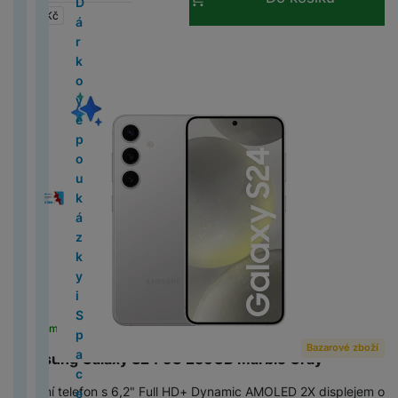
a
r
d
k
D
2
st
M
i
b
r
k
P
n
k
bi
N
í
3
y
s
s
o
č
5 500
Kč
c
o
o
t
á
4
A
i
S
g
o
n
y
ří
é
y
ln
ik
p
p
u
f
p
e
B
M
S
ri
r
F
p
y
Velikost paměti
(GB)
a
o
í
a
s
li
í
o
r
r
n
r
r
C
o
5
w
c
k
E
p
M
st
c
k
p
z
l
n
V
t
n
o
o
g
e
a
h
o
(
it
k
o
l
al
e
e
ř
v
u
k
y
el
e
d
G
e
č
S
y
k
2
c
é
v
M
e
é
O
m
í
l
š
y
s
e
l
ě
al
k
a
tr
Ai
0
h
z
é
L
a
i
k
b
s
h
e
A
a
f
e
A
ti
a
y
Barva
m
é
r
2
u
p
F
o
c
P
S
u
je
l
č
n
p
v
o
k
u
L
x
s
d
M
6
b
o
o
k
M
h
t
c
k
D
u
o
s
p
a
n
t
Černá
(
4
)
t
e
y
u
o
4
)
n
u
t
á
in
o
o
h
ti
i
š
v
t
l
č
y
r
Šedá
(
3
)
o
n
A
n
m
(
í
k
o
t
i
n
l
y
v
g
e
a
v
e
e
o
n
M
o
Fialová
(
2
)
g
á
2
k
á
a
o
e
n
ň
F
y
it
n
č
í
S
A
S
k
a
a
v
Žlutá
(
1
)
G
i
cí
0
a
z
p
r
1
í
s
o
N
á
s
e
k
a
ir
a
o
v
c
o
al
M
v
2
r
k
a
y
5
p
k
t
ik
l
t
v
m
m
p
m
l
i
B
L
a
a
y
5
t
y
r
e
é
o
o
n
v
z
o
s
o
s
o
g
o
e
x
c
c
)
á
i
á
v
s
p
n
í
í
d
b
u
d
u
b
Operační systém
a
o
g
y
h
č
S
t
n
p
a
z
u
il
n
s
n
ě
M
c
M
k
i
Skladem na prodejně
na 1 prodejně
S
y
k
p
y
i
é
o
pí
Android
(
10
)
á
c
n
g
g
ž
a
e
a
P
o
H
Bazarové zboží
2
t
y
a
P
M
li
M
tř
r
Samsung Galaxy S24 5G 256GB Marble Gray
p
h
í
G
k
c
c
r
n
e
4
á
c
a
a
n
a
e
V
k
C
is
u
m
al
y
S
B
o
r
Ú
5
v
Mobilní telefon s 6,2" Full HD+ Dynamic AMOLED 2X displejem o
e
n
c
k
rs
bi
y
F