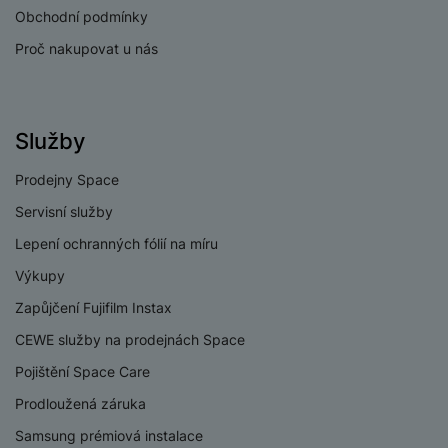
M
e
R
w
ti
Obchodní podmínky
ic
á
e
m
H
r
Proč nakupovat u nás
m
r
é
e
o
e
b
di
r
S
č
a
a
ní
D
k
n
m
X
Služby
J
y
k
y
C
e
p
y
Prodejny Space
ši
d
r
p
n
o
r
Servisní služby
H
o
F
o
e
Lepení ochranných fólií na míru
r
r
d
r
á
a
v
Výkupy
n
z
m
ě
í
Zapůjčení Fujifilm Instax
o
e
a
a
CEWE služby na prodejnách Space
v
T
ví
p
é
V
c
Pojištění Space Care
o
b
e
č
A
Prodloužená záruka
a
z
ít
u
t
a
Samsung prémiová instalace
a
d