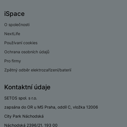
e
ří
č
i
ri
z
o
o
iSpace
e
e
v
-
ní
é
P
v
O společnosti
s
ří
i
P
NextLife
t
sl
d
o
o
u
e
w
Používaní cookies
l
š
o
e
Ochrana osobních údajů
y
e
k
r
Pro firmy
n
a
b
H
st
b
a
Zpětný odběr elektrozařízení/baterií
e
ví
e
n
r
p
l
k
n
Kontaktní údaje
r
y
y
í
o
s
k
SETOS spol. s r.o.
a
r
l
u
y
zapsána do OR u MS Praha, oddíl C, vložka 12006
á
t
c
v
City Park Náchodská
o
hl
e
k
o
Náchodská 2396/21, 193 00
s