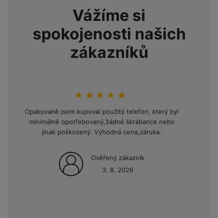
ří
c
e
ů
s
t
Vážíme si
s
í
r
m
t
c
l
a
n
oj
spokojenosti našich
h
u
d
P
í
á
P
š
a
ř
S
zákazníků
n
P
ří
e
p
í
S
k
ří
s
n
t
s
D
y
sl
l
s
é
l
d
u
u
t
r
u
is
š
š
hodnoceni_zakazniku
100
%
v
y
š
k
e
e
í
e
y
Opakovaně jsem kupoval použitý telefon, který byl
n
n
M
p
n
minimálně opotřebovaný,žádné škrábance nebo
st
s
ik
r
S
s
jinak poškozený. Výhodná cena,záruka.
ví
t
r
o
S
t
p
v
o
s
D
v
r
í
Ověřený zákazník
f
p
d
í
o
p
o
3. 8. 2026
o
is
p
M
r
n
t
k
r
a
o
y
ř
y
o
c
l
e
a
e
P
b
u