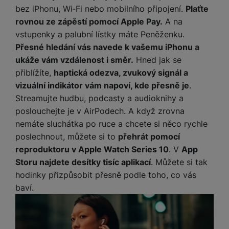
v
p
bez iPhonu, Wi‑Fi nebo mobilního připojení.
Plaťte
í
r
rovnou ze zápěstí pomocí Apple Pay.
A na
a
P
vstupenky a palubní lístky máte Peněženku.
H
č
ř
Přesné hledání vás navede k vašemu iPhonu a
e
k
í
ukáže vám vzdálenost i směr.
Hned jak se
r
y
s
ní
přiblížíte,
haptická odezva, zvukový signál a
a
l
m
vizuální indikátor vám napoví, kde přesně je
.
s
u
o
u
Streamujte hudbu, podcasty a audioknihy a
š
ni
š
poslouchejte je v AirPodech. A když zrovna
e
t
i
n
nemáte sluchátka po ruce a chcete si něco rychle
o
č
s
poslechnout, můžete si to
přehrát pomocí
r
k
t
reproduktoru v Apple Watch Series 10
. V
App
y
y
v
Storu najdete desítky tisíc aplikací
. Můžete si tak
í
H
P
hodinky přizpůsobit přesně podle toho, co vás
p
e
ří
baví.
r
r
sl
o
n
u
t
í
š
e
o