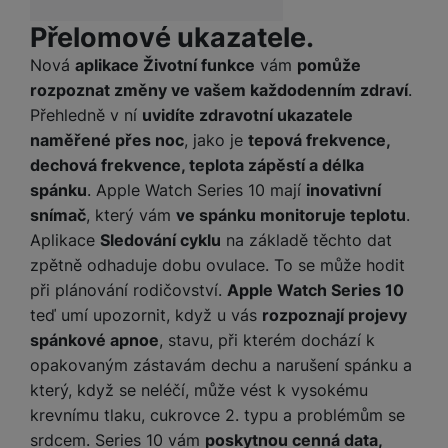
o
r
y
ří
K
R
n
Přelomové ukazatele.
y
/
s
a
y
e
a
n
l
b
Nová
aplikace Životní funkce
vám
pomůže
c
p
o
u
e
h
P
rozpoznat změny ve vašem každodenním zdraví
.
ř
s
š
l
l
ří
Přehledně v ní
uvidíte zdravotní ukazatele
e
i
e
y
o
s
naměřené přes noc
, jako je
tepová frekvence,
d
č
n
n
l
s
R
dechová frekvence, teplota zápěstí a délka
e
s
a
u
á
e
d
t
spánku
. Apple Watch Series 10 mají
inovativní
b
š
d
d
a
v
snímač
, který vám
ve spánku monitoruje teplotu
.
íj
e
k
u
t
í
Aplikace
Sledování cyklu
na základě těchto dat
e
n
y
k
p
č
s
zpětně odhaduje dobu ovulace. To se může hodit
P
c
r
F
k
t
T
při plánování rodičovství.
Apple Watch Series 10
ří
e
o
l
y
v
e
s
teď umí upozornit, když u vás
rozpoznají projevy
t
a
í
l
l
spánkové apnoe
, stavu, při kterém dochází k
a
S
s
p
e
u
opakovaným zástavám dechu a narušení spánku a
b
íť
h
r
k
š
l
o
d
který, když se neléčí, může vést k vysokému
o
o
e
e
v
i
krevnímu tlaku, cukrovce 2. typu a problémům se
i
n
n
t
é
s
P
srdcem. Series 10 vám
poskytnou cenná data,
v
s