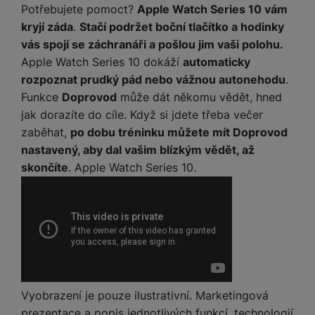
a
z
č
Potřebujete pomoct?
Apple Watch Series 10 vám
ě
d
e
ť
kryjí záda
.
Stačí podržet boční tlačítko a hodinky
H
r
o
vás spojí se záchranáři a pošlou jim vaši polohu.
e
D
á
v
r
Apple Watch Series 10 dokáží
automaticky
r
t
é
n
rozpoznat prudký pád nebo vážnou autonehodu
.
ž
o
k
í
á
v
Funkce
Doprovod
může dát někomu vědět, hned
a
a
k
é
jak dorazíte do cíle. Když si jdete třeba večer
r
p
y
p
zaběhat,
po dobu tréninku můžete mít Doprovod
t
o
p
o
nastavený, aby dal vašim blízkým vědět, až
y
č
r
w
skončíte
. Apple Watch Series 10.
ít
o
e
S
a
M
t
r
t
č
ic
e
b
y
o
r
l
a
l
v
o
e
n
u
é
S
v
k
s
ž
D
i
y
y
i
H
z
d
P
C
Vyobrazení je pouze ilustrativní. Marketingová
M
e
l
o
ul
prezentace a popis jednotlivých funkcí, technologií