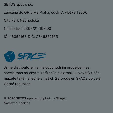
SETOS spol. s r.o.
zapsána do OR u MS Praha, oddíl C, vložka 12006
City Park Náchodská
Náchodská 2396/21, 193 00
IČ: 46352163 DIČ: CZ46352163
iSpace
Jsme distributorem a maloobchodním prodejcem se
specializací na chytrá zařízení a elektroniku. Navštívit nás
můžete také na jedné z našich 28 prodejen SPACE po celé
České republice
© 2026 SETOS spol. s r.o. /
běží na
Shopio
Nastavení cookies
18 290
Kč