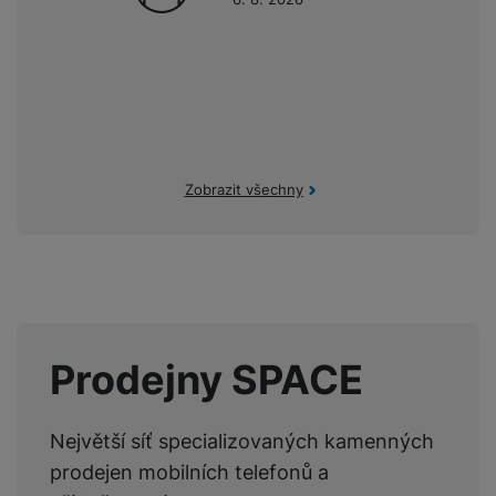
a
n
n
m
a
i
e
bí
c
r
je
e
y
ní
m
Zobrazit všechny
Prodejny SPACE
Největší síť specializovaných kamenných
prodejen mobilních telefonů a