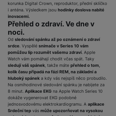
a
m
v
e
korunka Digital Crown, reproduktor, přední sklíčko
P
bi
a
B
e
e
i anténa. Výsledkem jsou
hodinky doslova nabité
ř
ln
M
b
e
č
s
í
inovacemi.
í
y
a
z
k
ni
s
Přehled o zdraví. Ve dne v
t
ši
t
d
y
c
l
el
a
o
r
noci.
e
u
e
p
h
á
k
š
f
Od
sledování spánku až po oznámení o zdraví
o
y
t
t
e
o
srdce
. Vyspělé
snímače v Series 10 vám
dl
o
a
n
n
S
pomůžou líp rozumět vašemu zdraví
. Apple
o
v
bl
s
y
l
ž
é
Watch vám pomáhají chodit včas spát. Taky
e
t
u
k
n
sledují váš spánek
, takže máte
přehled o tom,
t
P
v
n
y
a
ů
kolik času připadá na fázi REM, na základní a
ří
í
e
p
b
m
s
hluboký spánek
a kdy vás nejspíš něco probudilo.
p
č
o
íj
l
r
Na osmihodinové sledování spánku je nabijete za
n
S
d
e
u
o
í
8 minut.
Aplikace EKG
na Apple Watch Series 10
I
m
č
š
A
c
dokáže vygenerovat EKG podobné
M
y
k
e
p
l
k
š
y
jednosvodovému elektrokardiogramu. A
aplikace
n
p
o
a
Srdeční tep
vás
může upozorňovat na vysokou
s
l
T
n
N
rt