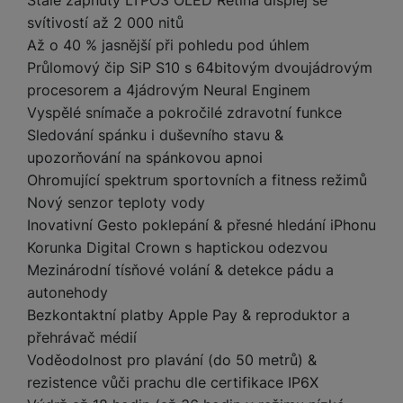
Stále zapnutý LTPO3 OLED Retina displej se
y
r
t
c
n
t
d
á
r
m
t
svítivostí až 2 000 nitů
o
v
k
i
ř
O
in
s
a
o
k
m
Až o 40 % jasnější při pohledu pod úhlem
í
y
c
e
u
k
kl
š
ni
a
o
k
Průlomový čip SiP S10 s 64bitovým dvoujádrovým
e
b
t
y
a
n
t
bi
f
procesorem a 4jádrovým Neural Enginem
i
d
p
y
o
ln
o
Vyspělé snímače a pokročilé zdravotní funkce
č
o
r
a
r
í
t
e
o
o
b
Sledování spánku i duševního stavu &
y
t
o
r
t
a
upozorňování na spánkovou apnoi
el
a
L
S
o
a
t
Ohromující spektrum sportovních a fitness režimů
e
p
e
m
v
b
o
Nový senzor teploty vody
f
a
d
a
é
le
h
o
r
Inovativní Gesto poklepání & přesné hledání iPhonu
n
rt
k
t
y
n
á
i
Korunka Digital Crown s haptickou odezvou
a
y
n
y
t
P
c
Mezinárodní tísňové volání & detekce pádu a
m
a
ů
ř
e
D
autonehody
e
n
m
í
r
r
o
Bezkontaktní platby Apple Pay & reproduktor a
P
s
ž
y
t
přehrávač médií
N
r
l
á
S
e
a
a
Voděodolnost pro plavání (do 50 metrů) &
u
D
k
t
b
b
č
rezistence vůči prachu dle certifikace IP6X
š
a
y
a
o
í
k