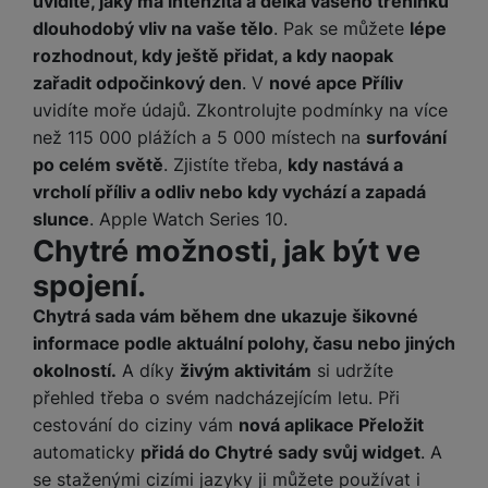
uvidíte, jaký má intenzita a délka vašeho tréninku
P
Povoleno
služby jako je chat a podobně.
d
a
i
d
ří
dlouhodobý vliv na vaše tělo
. Pak se můžete
lépe
n
m
č
i
s
rozhodnout, kdy ještě přidat, a kdy naopak
i
ě
e
o
Tyto cookies nám umožňují měření výkonu našeho webu i
l
c
zařadit odpočinkový den
. V
nové apce Příliv
ť
Marketingové
Marketingové
-
abychom vás neobtěžovali nevhodnou
našich reklamních kampaní. Jejich pomocí určujeme počet
u
e
o
uvidíte moře údajů. Zkontrolujte podmínky na více
H
reklamou
.
návštěv a zdroje návštěv našich internetových stránek. Data
š
P
v
e
Povoleno
než 115 000 plážích a 5 000 místech na
surfování
získaná pomocí těchto cookies zpracováváme souhrnně a
e
P
o
é
r
anonymně, takže nejsme schopni identifikovat konkrétní
po celém světě
. Zjistíte třeba,
kdy nastává a
n
ří
u
k
n
uživatele našeho webu.
vrcholí příliv a odliv nebo kdy vychází a zapadá
s
s
z
Marketingové cookies používáme my nebo naši partneři,
a
í
t
l
d
slunce
. Apple Watch Series 10.
abychom vám mohli zobrazit vhodné obsahy nebo reklamy jak
rt
p
v
u
r
Chytré možnosti, jak být ve
na našich stránkách, tak na stránkách třetích stran.
y
ř
í
š
a
spojení.
í
p
e
p
s
r
n
r
Chytrá sada vám během dne ukazuje šikovné
l
o
s
o
informace podle aktuální polohy, času nebo jiných
u
A
t
A
okolností.
A díky
živým aktivitám
si udržíte
š
ir
v
ir
přehled třeba o svém nadcházejícím letu. Při
e
P
í
p
n
cestování do ciziny vám
nová aplikace Přeložit
o
p
o
s
automaticky
přidá do Chytré sady svůj widget
. A
d
r
d
t
se staženými cizími jazyky ji můžete používat i
s
o
s